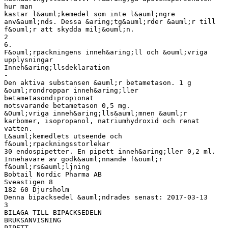
hur man
kastar l&auml;kemedel som inte l&auml;ngre
anv&auml;nds. Dessa &aring;tg&auml;rder &auml;r till
f&ouml;r att skydda milj&ouml;n.
2
6.
F&ouml;rpackningens inneh&aring;ll och &ouml;vriga
upplysningar
Inneh&aring;llsdeklaration
-
Den aktiva substansen &auml;r betametason. 1 g
&ouml;rondroppar inneh&aring;ller
betametasondipropionat
motsvarande betametason 0,5 mg.
&Ouml;vriga inneh&aring;lls&auml;mnen &auml;r
karbomer, isopropanol, natriumhydroxid och renat
vatten.
L&auml;kemedlets utseende och
f&ouml;rpackningsstorlekar
30 endospipetter. En pipett inneh&aring;ller 0,2 ml.
Innehavare av godk&auml;nnande f&ouml;r
f&ouml;rs&auml;ljning
Bobtail Nordic Pharma AB
Sveastigen 8
182 60 Djursholm
Denna bipacksedel &auml;ndrades senast: 2017-03-13
3
BILAGA TILL BIPACKSEDELN
BRUKSANVISNING
PIPETT