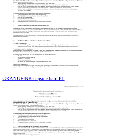
GRANUFINK capsule hard PL