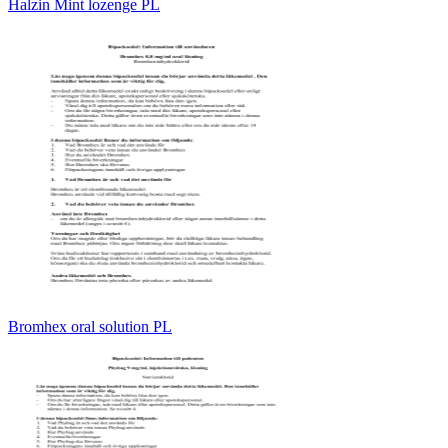
Halzin Mint lozenge PL
Bromhex oral solution PL