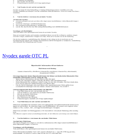
Nyodex gargle OTC PL