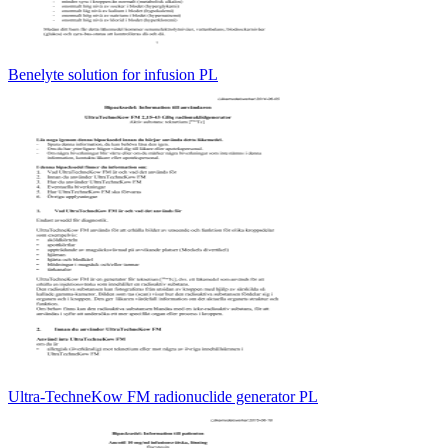
Benelyte solution for infusion PL
Ultra-TechneKow FM radionuclide generator PL