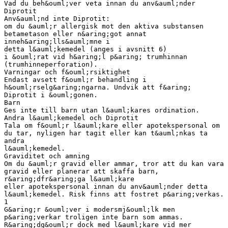
Vad du beh&ouml;ver veta innan du anv&auml;nder
Diprotit
Anv&auml;nd inte Diprotit:
om du &auml;r allergisk mot den aktiva substansen
betametason eller n&aring;got annat
inneh&aring;lls&auml;mne i
detta l&auml;kemedel (anges i avsnitt 6)
i &ouml;rat vid h&aring;l p&aring; trumhinnan
(trumhinneperforation).
Varningar och f&ouml;rsiktighet
Endast avsett f&ouml;r behandling i
h&ouml;rselg&aring;ngarna. Undvik att f&aring;
Diprotit i &ouml;gonen.
Barn
Ges inte till barn utan l&auml;kares ordination.
Andra l&auml;kemedel och Diprotit
Tala om f&ouml;r l&auml;kare eller apotekspersonal om
du tar, nyligen har tagit eller kan t&auml;nkas ta
andra
l&auml;kemedel.
Graviditet och amning
Om du &auml;r gravid eller ammar, tror att du kan vara
gravid eller planerar att skaffa barn,
r&aring;dfr&aring;ga l&auml;kare
eller apotekspersonal innan du anv&auml;nder detta
l&auml;kemedel. Risk finns att fostret p&aring;verkas.
1
G&aring;r &ouml;ver i modersmj&ouml;lk men
p&aring;verkar troligen inte barn som ammas.
R&aring;dg&ouml;r dock med l&auml;kare vid mer