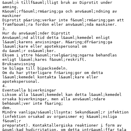
&auml;n tillf&auml;lligt bruk av Diprotit under
amning.
K&ouml;rf&ouml;rm&aring;ga och anv&auml;ndning av
maskiner
Diprotit p&aring;verkar inte f&ouml;rm&aring;gan att
framf&ouml;ra fordon eller anv&auml;nda maskiner.
3.
Hur du anv&auml;nder Diprotit
Anv&auml;nd alltid detta l&auml;kemedel enligt
l&auml;karens anvisningar. R&aring;dfr&aring;ga
l&auml;kare eller apotekspersonal om
du &auml;r os&auml;ker.
Eksem i yttre h&ouml;rselg&aring;ngarna behandlas
enligt l&auml;kares f&ouml;reskrift.
Bruksanvisning
Se bilaga till bipacksedeln.
Om du har ytterligare fr&aring;gor om detta
l&auml;kemedel kontakta l&auml;kare eller
apotekspersonal.
4.
Eventuella biverkningar
Liksom alla l&auml;kemedel kan detta l&auml;kemedel
orsaka biverkningar, men alla anv&auml;ndare
beh&ouml;ver inte f&aring;
dem.
Mindre vanliga/s&auml;llsynta: Sekund&auml;r infektion
(infektion orsakad av organismer ej k&auml;nsliga
f&ouml;r
preparatet). Kontaktallergiska reaktioner i form av
&ouml;kad hudirritation, om detta intr&auml;ffar tala