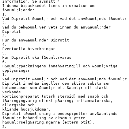
information. Se avsnitt 4.
I denna bipacksedel finns information om
f&ouml;ljande:
1.
Vad Diprotit &auml;r och vad det anv&auml;nds f&ouml;r
2.
Vad du beh&ouml;ver veta innan du anv&auml;nder
Diprotit
3.
Hur du anv&auml;nder Diprotit
4.
Eventuella biverkningar
5.
Hur Diprotit ska f&ouml;rvaras
6.
F&ouml;rpackningens inneh&aring;ll och &ouml;vriga
upplysningar
1.
Vad Diprotit &auml;r och vad det anv&auml;nds f&ouml;r
Diprotit inneh&aring;ller den aktiva substansen
betametason som &auml;r ett &auml;r ett starkt
verkande
kortisonpreparat (stark steroid) med snabb och
l&aring;ngvarig effekt p&aring; inflammatoriska,
allergiska och
kliande hudsjukdomar.
Diprotit l&ouml;sning i endospipetter anv&auml;nds
f&ouml;r behandling av eksem i yttre
h&ouml;rselg&aring;ngarna (extern otit).
2.