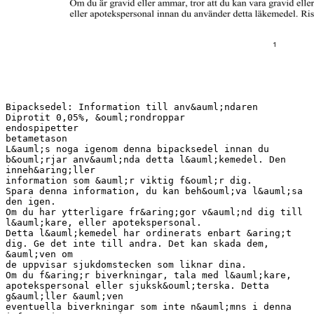
Bipacksedel: Information till anv&auml;ndaren
Diprotit 0,05%, &ouml;rondroppar
endospipetter
betametason
L&auml;s noga igenom denna bipacksedel innan du
b&ouml;rjar anv&auml;nda detta l&auml;kemedel. Den
inneh&aring;ller
information som &auml;r viktig f&ouml;r dig.
Spara denna information, du kan beh&ouml;va l&auml;sa
den igen.
Om du har ytterligare fr&aring;gor v&auml;nd dig till
l&auml;kare, eller apotekspersonal.
Detta l&auml;kemedel har ordinerats enbart &aring;t
dig. Ge det inte till andra. Det kan skada dem,
&auml;ven om
de uppvisar sjukdomstecken som liknar dina.
Om du f&aring;r biverkningar, tala med l&auml;kare,
apotekspersonal eller sjuksk&ouml;terska. Detta
g&auml;ller &auml;ven
eventuella biverkningar som inte n&auml;mns i denna