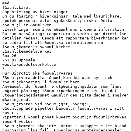
med
l&auml;kare.
Rapportering av biverkningar
Om du f&aring;r biverkningar, tala med l&auml;kare,
apotekspersonal eller sjuksk&ouml;terska. Detta
g&auml;ller &auml;ven
biverkningar som inte n&auml;mns i denna information.
Du kan ocks&aring; rapportera biverkningar direkt (se
detaljer nedan). Genom att rapportera biverkningar kan
du bidra till att &ouml;ka informationen om
l&auml;kemedels s&auml;kerhet.
L&auml;kemedelsverket
Box 26
751 03 Uppsala
www.lakemedelsverket.se
5.
Hur Diprotit ska f&ouml;rvaras
F&ouml;rvara detta l&auml;kemedel utom syn- och
r&auml;ckh&aring;ll f&ouml;r barn.
Anv&auml;nds f&ouml;re utg&aring;ngsdatum som finns
angivet p&aring; f&ouml;rpackningen efter Utg.dat.
Utg&aring;ngsdatumet &auml;r den sista dagen i angiven
m&aring;nad.
F&ouml;rvaras vid h&ouml;gst 25&deg;C.
O&ouml;ppnade pipetter b&ouml;r f&ouml;rvaras i sitt
kuvert.
Pipetter i &ouml;ppnat kuvert b&ouml;r f&ouml;rbrukas
inom 4 veckor.
L&auml;kemedel ska inte kastas i avloppet eller bland
hush&aring;llsavfall. Fr&aring;ga apotekspersonalen