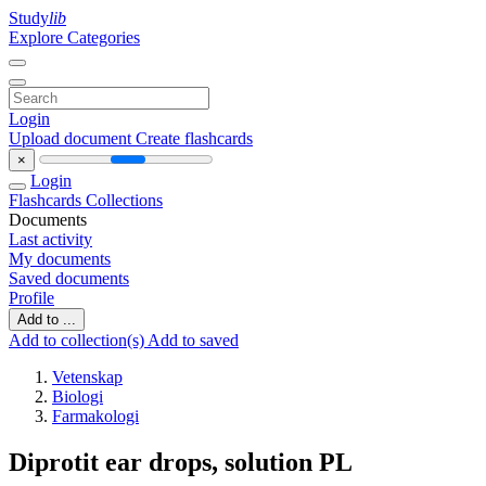
Study
lib
Explore Categories
Login
Upload document
Create flashcards
×
Login
Flashcards
Collections
Documents
Last activity
My documents
Saved documents
Profile
Add to ...
Add to collection(s)
Add to saved
Vetenskap
Biologi
Farmakologi
Diprotit ear drops, solution PL