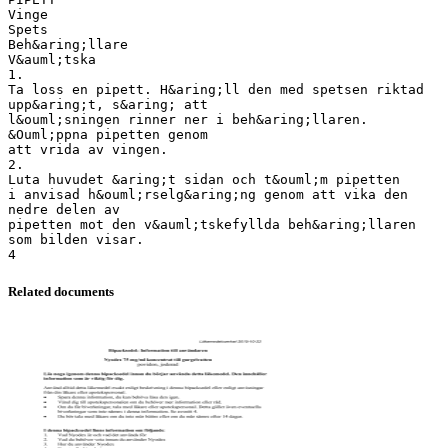
Vinge
Spets
Beh&aring;llare
V&auml;tska
1.
Ta loss en pipett. H&aring;ll den med spetsen riktad
upp&aring;t, s&aring; att
l&ouml;sningen rinner ner i beh&aring;llaren.
&Ouml;ppna pipetten genom
att vrida av vingen.
2.
Luta huvudet &aring;t sidan och t&ouml;m pipetten
i anvisad h&ouml;rselg&aring;ng genom att vika den
nedre delen av
pipetten mot den v&auml;tskefyllda beh&aring;llaren
som bilden visar.
Related documents