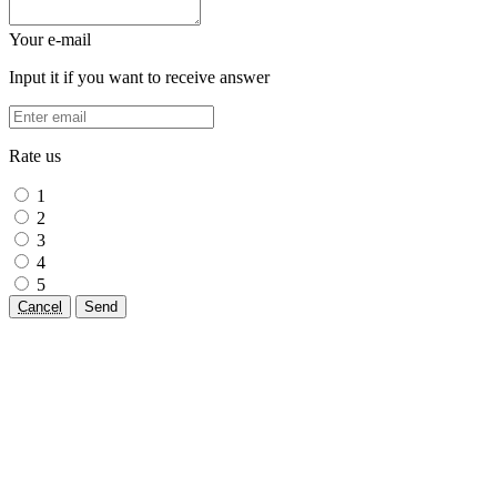
Your e-mail
Input it if you want to receive answer
Rate us
1
2
3
4
5
Cancel
Send