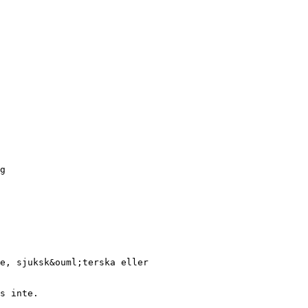
g
e, sjuksk&ouml;terska eller
s inte.