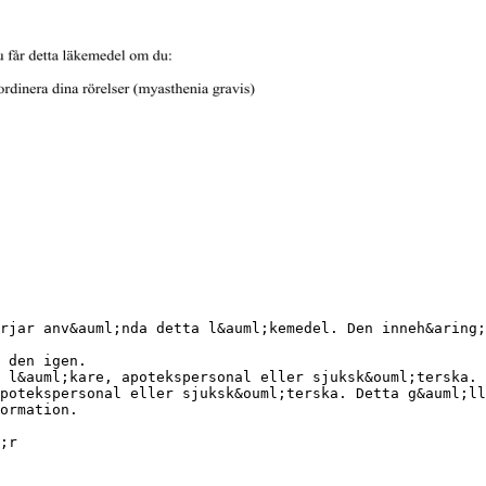
rjar anv&auml;nda detta l&auml;kemedel. Den inneh&aring;
 den igen.
 l&auml;kare, apotekspersonal eller sjuksk&ouml;terska.
potekspersonal eller sjuksk&ouml;terska. Detta g&auml;ll
ormation.
;r