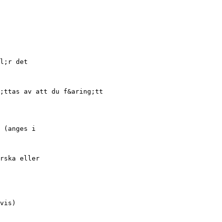
l;r det
;ttas av att du f&aring;tt
 (anges i
rska eller
vis)