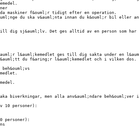
emedel.
ner
da maskiner f&ouml;r tidigt efter en operation.
uml;nge du ska v&auml;nta innan du k&ouml;r bil eller an
ill dig sj&auml;lv. Det ges alltid av en person som har 
auml;r l&auml;kemedlet ges till dig sakta under en l&aum
&auml;tt du f&aring;r l&auml;kemedlet och i vilken dos. 
 beh&ouml;vs
medlet.
medel.
aka biverkningar, men alla anv&auml;ndare beh&ouml;ver i
v 10 personer):
0 personer):
ns