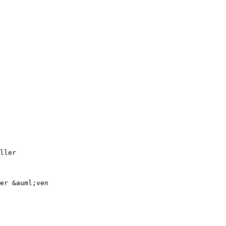
ller
er &auml;ven