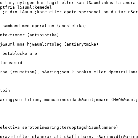
u tar, nyligen har tagit eller kan t&auml;nkas ta andra
ptfria l&auml;kemedel.
l;r din l&auml;kare eller apotekspersonal om du tar n&ar
 samband med operation (anestetika)
nfektioner (antibiotika)
j&auml;mna hj&auml;rtslag (antiarytmika)
 betablockerare
furosemid
rna (reumatism), s&aring;som klorokin eller dpenicillami
toin
aring;som litium, monoaminoxidash&auml;mmare (MAOh&auml;
elektiva serotonin&aring;terupptagsh&auml;mmare)
gravid eller planerar att skaffa barn, r&aring;dfr&aring