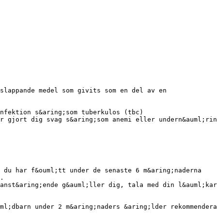
vslappande medel som givits som en del av en
nfektion s&aring;som tuberkulos (tbc)
r gjort dig svag s&aring;som anemi eller undern&auml;rin
m du har f&ouml;tt under de senaste 6 m&aring;naderna
.
anst&aring;ende g&auml;ller dig, tala med din l&auml;kar
ml;dbarn under 2 m&aring;naders &aring;lder rekommendera