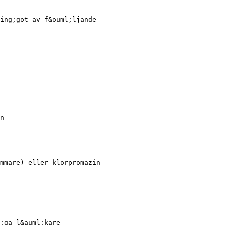
ing;got av f&ouml;ljande
n
mmare) eller klorpromazin
;ga l&auml;kare