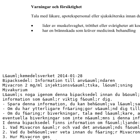
L&auml;kemedelsverket 2014-01-28
Bipacksedel: Information till anv&auml;ndaren
Mivacron 2 mg/ml injektionsv&auml;tska, l&ouml;sning
Mivakurium
L&auml;s noga igenom denna bipacksedel innan du b&ouml;
information som &auml;r viktig f&ouml;r dig.
- Spara denna information, du kan beh&ouml;va l&auml;sa
- Om du har ytterligare fr&aring;gor v&auml;nd dig till
- Om du f&aring;r biverkningar, tala med l&auml;kare, a
eventuella biverkningar som inte n&auml;mns i denna inf
I denna bipacksedel finns information om f&ouml;ljande:
1. Vad Mivacron &auml;r och vad det anv&auml;nds f&ouml
2. Vad du beh&ouml;ver veta innan du f&aring;r Mivacron
3. Hur Mivacron ges