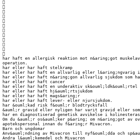












har haft en allergisk reaktion mot n&aring;got muskela
operation.
har eller har haft stelkramp
har eller har haft en allvarlig eller l&aring;ngvarig i
har eller har haft n&aring;gon allvarlig sjukdom som ha
har eller har haft cancer
har eller har haft en underaktiv sk&ouml;ldk&ouml;rtel
har eller har haft hj&auml;rtsjukdom
har eller har haft mags&aring;r
har eller har haft lever- eller njursjukdom.
har &ouml;kad risk f&ouml;r blodtrycksfall
&auml;r gravid eller nyligen har varit gravid eller so
har en diagnostiserad genetisk avvikelse i kolinesteras
Om du &auml;r os&auml;ker p&aring; om n&aring;got av ov
apotekspersonal innan du f&aring;r Mivacron.
Barn och ungdomar
Anv&auml;ndning av Mivacron till nyf&ouml;dda och sp&au
Andra l&auml;kemedel och Mivacron