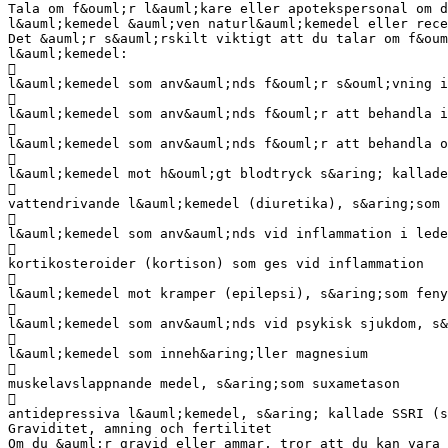
Tala om f&ouml;r l&auml;kare eller apotekspersonal om d
l&auml;kemedel &auml;ven naturl&auml;kemedel eller rece
Det &auml;r s&auml;rskilt viktigt att du talar om f&oum
l&auml;kemedel:

l&auml;kemedel som anv&auml;nds f&ouml;r s&ouml;vning i

l&auml;kemedel som anv&auml;nds f&ouml;r att behandla i

l&auml;kemedel som anv&auml;nds f&ouml;r att behandla o

l&auml;kemedel mot h&ouml;gt blodtryck s&aring; kallade

vattendrivande l&auml;kemedel (diuretika), s&aring;som 

l&auml;kemedel som anv&auml;nds vid inflammation i lede

kortikosteroider (kortison) som ges vid inflammation

l&auml;kemedel mot kramper (epilepsi), s&aring;som feny

l&auml;kemedel som anv&auml;nds vid psykisk sjukdom, s&

l&auml;kemedel som inneh&aring;ller magnesium

muskelavslappnande medel, s&aring;som suxametason

antidepressiva l&auml;kemedel, s&aring; kallade SSRI (s
Graviditet, amning och fertilitet
Om du &auml;r gravid eller ammar, tror att du kan vara 