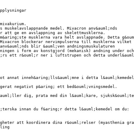
pplysningar
mivakurium.
s muskelavslappnande medel. Mivacron anv&auml;nds
r att ge en avslappning av skelettmusklerna.
m&aring;ste musklerna vara helt avslappnade. Detta g&oum
Mivacron blockerar nervimpulserna till musklerna vilket
anv&auml;nds blir &auml;ven andningsmuskulaturen
ningen i form av konstgjord (mekanisk) andning under och
;rs ett r&ouml;r ner i luftstrupen och detta underl&auml
ot annat inneh&aring;lls&auml;mne i detta l&auml;kemedel
gerat negativt p&aring; ett bed&ouml;vningsmedel.
auml;ller dig, prata med din l&auml;kare, sjuksk&ouml;te
;terska innan du f&aring;r detta l&auml;kemedel om du:
gheter att koordinera dina r&ouml;relser (myasthenia gra
ling