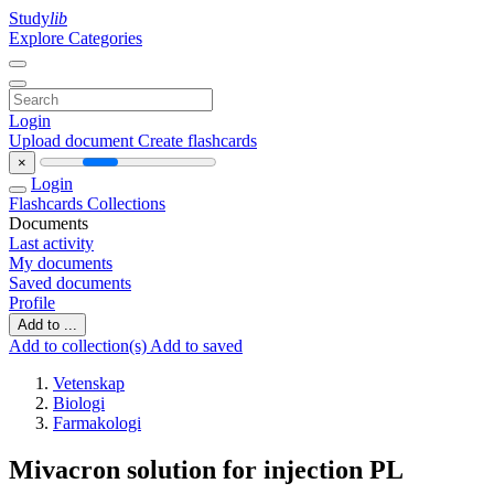
Study
lib
Explore Categories
Login
Upload document
Create flashcards
×
Login
Flashcards
Collections
Documents
Last activity
My documents
Saved documents
Profile
Add to ...
Add to collection(s)
Add to saved
Vetenskap
Biologi
Farmakologi
Mivacron solution for injection PL