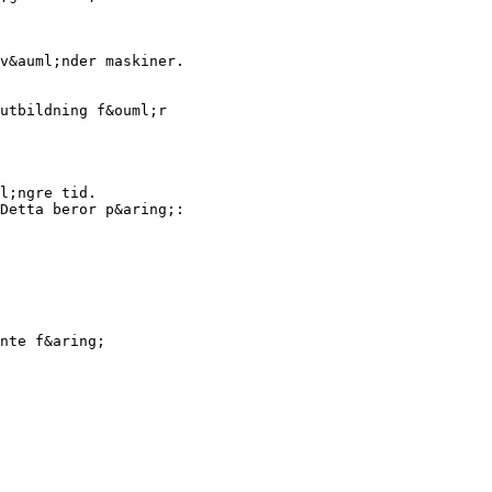
v&auml;nder maskiner.
utbildning f&ouml;r
l;ngre tid.
Detta beror p&aring;:
nte f&aring;