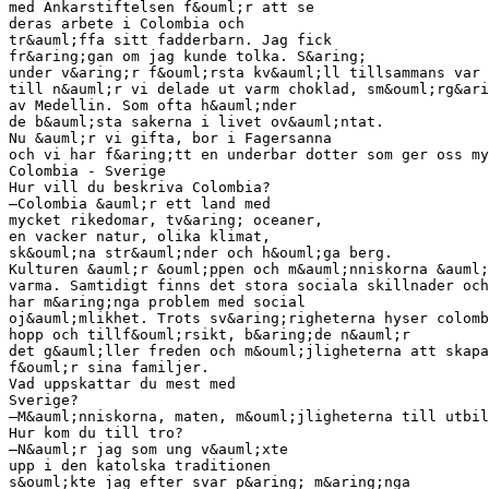
med Ankarstiftelsen f&ouml;r att se
deras arbete i Colombia och
tr&auml;ffa sitt fadderbarn. Jag fick
fr&aring;gan om jag kunde tolka. S&aring;
under v&aring;r f&ouml;rsta kv&auml;ll tillsammans var 
till n&auml;r vi delade ut varm choklad, sm&ouml;rg&ari
av Medellin. Som ofta h&auml;nder
de b&auml;sta sakerna i livet ov&auml;ntat.
Nu &auml;r vi gifta, bor i Fagersanna
och vi har f&aring;tt en underbar dotter som ger oss my
Colombia - Sverige
Hur vill du beskriva Colombia?
–Colombia &auml;r ett land med
mycket rikedomar, tv&aring; oceaner,
en vacker natur, olika klimat,
sk&ouml;na str&auml;nder och h&ouml;ga berg.
Kulturen &auml;r &ouml;ppen och m&auml;nniskorna &auml;
varma. Samtidigt finns det stora sociala skillnader och
har m&aring;nga problem med social
oj&auml;mlikhet. Trots sv&aring;righeterna hyser colomb
hopp och tillf&ouml;rsikt, b&aring;de n&auml;r
det g&auml;ller freden och m&ouml;jligheterna att skapa
f&ouml;r sina familjer.
Vad uppskattar du mest med
Sverige?
–M&auml;nniskorna, maten, m&ouml;jligheterna till utbil
Hur kom du till tro?
–N&auml;r jag som ung v&auml;xte
upp i den katolska traditionen
s&ouml;kte jag efter svar p&aring; m&aring;nga