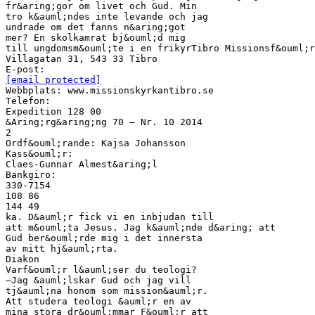
fr&aring;gor om livet och Gud. Min
tro k&auml;ndes inte levande och jag
undrade om det fanns n&aring;got
mer? En skolkamrat bj&ouml;d mig
till ungdomsm&ouml;te i en frikyrTibro Missionsf&ouml;r
Villagatan 31, 543 33 Tibro
[email protected]
Webbplats: www.missionskyrkantibro.se
Telefon:
Expedition 128 00
&Aring;rg&aring;ng 70 – Nr. 10 2014
2
Ordf&ouml;rande: Kajsa Johansson
Kass&ouml;r:
Claes-Gunnar Almest&aring;l
Bankgiro:
330-7154
108 86
144 49
ka. D&auml;r fick vi en inbjudan till
att m&ouml;ta Jesus. Jag k&auml;nde d&aring; att
Gud ber&ouml;rde mig i det innersta
av mitt hj&auml;rta.
Diakon
Varf&ouml;r l&auml;ser du teologi?
–Jag &auml;lskar Gud och jag vill
tj&auml;na honom som mission&auml;r.
Att studera teologi &auml;r en av
mina stora dr&ouml;mmar F&ouml;r att