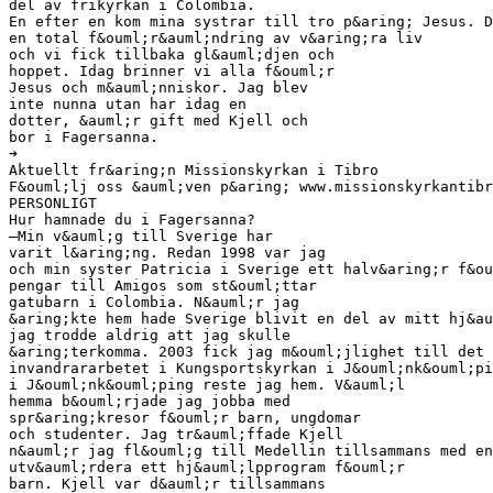
del av frikyrkan i Colombia.
En efter en kom mina systrar till tro p&aring; Jesus. D
en total f&ouml;r&auml;ndring av v&aring;ra liv
och vi fick tillbaka gl&auml;djen och
hoppet. Idag brinner vi alla f&ouml;r
Jesus och m&auml;nniskor. Jag blev
inte nunna utan har idag en
dotter, &auml;r gift med Kjell och
bor i Fagersanna.
➜
Aktuellt fr&aring;n Missionskyrkan i Tibro
F&ouml;lj oss &auml;ven p&aring; www.missionskyrkantibr
PERSONLIGT
Hur hamnade du i Fagersanna?
–Min v&auml;g till Sverige har
varit l&aring;ng. Redan 1998 var jag
och min syster Patricia i Sverige ett halv&aring;r f&ou
pengar till Amigos som st&ouml;ttar
gatubarn i Colombia. N&auml;r jag
&aring;kte hem hade Sverige blivit en del av mitt hj&au
jag trodde aldrig att jag skulle
&aring;terkomma. 2003 fick jag m&ouml;jlighet till det 
invandrararbetet i Kungsportskyrkan i J&ouml;nk&ouml;pi
i J&ouml;nk&ouml;ping reste jag hem. V&auml;l
hemma b&ouml;rjade jag jobba med
spr&aring;kresor f&ouml;r barn, ungdomar
och studenter. Jag tr&auml;ffade Kjell
n&auml;r jag fl&ouml;g till Medellin tillsammans med en
utv&auml;rdera ett hj&auml;lpprogram f&ouml;r
barn. Kjell var d&auml;r tillsammans