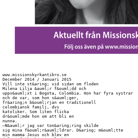
www.missionskyrkantibro.se
December 2014 / Januari 2015
Vill inte st&aring; vid sidan om floden
Milena Lilja &auml;r f&ouml;dd och
uppv&auml;xt i Bogota, Colombia. Hon har fyra systrar
och de var, som hon s&auml;ger,
fr&aring;n b&ouml;rjan en traditionell
colombiansk familj, dvs
katoliker. Som liten flicka
dr&ouml;mde hon om att bli en
nunna.
–N&auml;r jag var ton&aring;ring skilde
sig mina f&ouml;r&auml;ldrar. D&aring; m&ouml;tte
min mamma Jesus och blev en