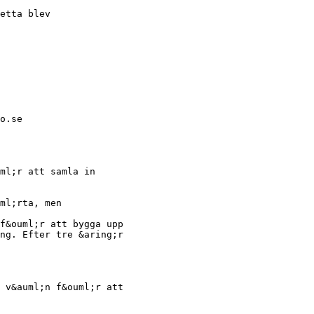
etta blev
o.se
ml;r att samla in
ml;rta, men
f&ouml;r att bygga upp
ng. Efter tre &aring;r
 v&auml;n f&ouml;r att