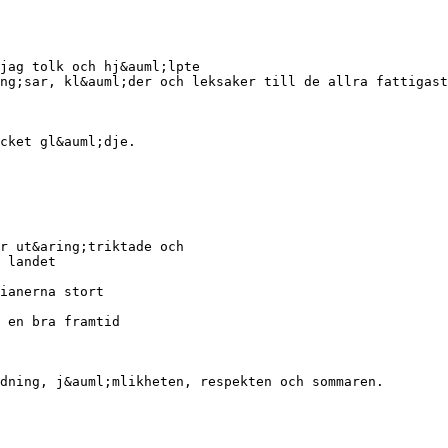
jag tolk och hj&auml;lpte
ng;sar, kl&auml;der och leksaker till de allra fattigast
cket gl&auml;dje.
r ut&aring;triktade och
 landet
ianerna stort
 en bra framtid
dning, j&auml;mlikheten, respekten och sommaren.