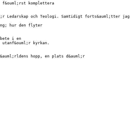
 f&ouml;rst komplettera
;r Ledarskap och Teologi. Samtidigt forts&auml;tter jag 
ng; hur den flyter
bete i en
 utanf&ouml;r kyrkan.
&auml;rldens hopp, en plats d&auml;r