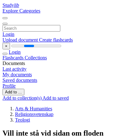
Study
lib
Explore Categories
Login
Upload document
Create flashcards
×
Login
Flashcards
Collections
Documents
Last activity
My documents
Saved documents
Profile
Add to ...
Add to collection(s)
Add to saved
Arts & Humanities
Religionsvetenskap
Teologi
Vill inte stå vid sidan om floden