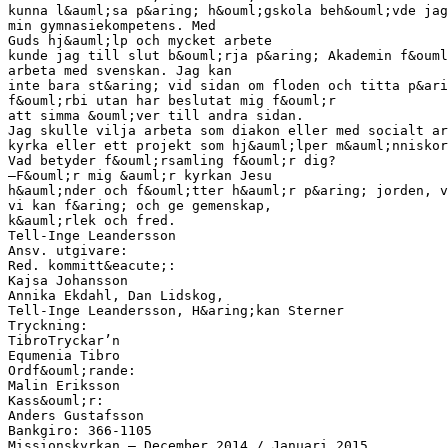
kunna l&auml;sa p&aring; h&ouml;gskola beh&ouml;vde jag
min gymnasiekompetens. Med
Guds hj&auml;lp och mycket arbete
kunde jag till slut b&ouml;rja p&aring; Akademin f&ouml
arbeta med svenskan. Jag kan
inte bara st&aring; vid sidan om floden och titta p&ari
f&ouml;rbi utan har beslutat mig f&ouml;r
att simma &ouml;ver till andra sidan.
Jag skulle vilja arbeta som diakon eller med socialt ar
kyrka eller ett projekt som hj&auml;lper m&auml;nniskor
Vad betyder f&ouml;rsamling f&ouml;r dig?
–F&ouml;r mig &auml;r kyrkan Jesu
h&auml;nder och f&ouml;tter h&auml;r p&aring; jorden, v
vi kan f&aring; och ge gemenskap,
k&auml;rlek och fred.
Tell-Inge Leandersson
Ansv. utgivare:
Red. kommitt&eacute;:
Kajsa Johansson
Annika Ekdahl, Dan Lidskog,
Tell-Inge Leandersson, H&aring;kan Sterner
Tryckning:
TibroTryckar’n
Equmenia Tibro
Ordf&ouml;rande:
Malin Eriksson
Kass&ouml;r:
Anders Gustafsson
Bankgiro: 366-1105
Missionskyrkan – December 2014 / Januari 2015