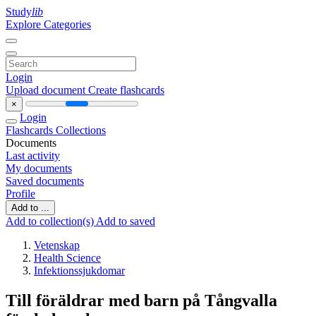
Study
lib
Explore Categories
Login
Upload document
Create flashcards
×
Login
Flashcards
Collections
Documents
Last activity
My documents
Saved documents
Profile
Add to ...
Add to collection(s)
Add to saved
Vetenskap
Health Science
Infektionssjukdomar
Till föräldrar med barn på Tångvalla