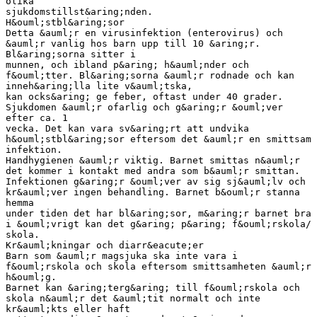
olika
sjukdomstillst&aring;nden.
H&ouml;stbl&aring;sor
Detta &auml;r en virusinfektion (enterovirus) och
&auml;r vanlig hos barn upp till 10 &aring;r.
Bl&aring;sorna sitter i
munnen, och ibland p&aring; h&auml;nder och
f&ouml;tter. Bl&aring;sorna &auml;r rodnade och kan
inneh&aring;lla lite v&auml;tska,
kan ocks&aring; ge feber, oftast under 40 grader.
Sjukdomen &auml;r ofarlig och g&aring;r &ouml;ver
efter ca. 1
vecka. Det kan vara sv&aring;rt att undvika
h&ouml;stbl&aring;sor eftersom det &auml;r en smittsam
infektion.
Handhygienen &auml;r viktig. Barnet smittas n&auml;r
det kommer i kontakt med andra som b&auml;r smittan.
Infektionen g&aring;r &ouml;ver av sig sj&auml;lv och
kr&auml;ver ingen behandling. Barnet b&ouml;r stanna
hemma
under tiden det har bl&aring;sor, m&aring;r barnet bra
i &ouml;vrigt kan det g&aring; p&aring; f&ouml;rskola/
skola.
Kr&auml;kningar och diarr&eacute;er
Barn som &auml;r magsjuka ska inte vara i
f&ouml;rskola och skola eftersom smittsamheten &auml;r
h&ouml;g.
Barnet kan &aring;terg&aring; till f&ouml;rskola och
skola n&auml;r det &auml;tit normalt och inte
kr&auml;kts eller haft