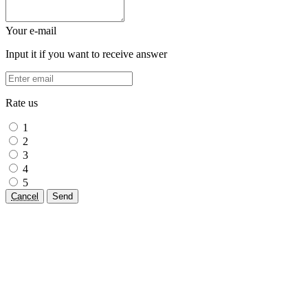
Your e-mail
Input it if you want to receive answer
Rate us
1
2
3
4
5
Cancel
Send