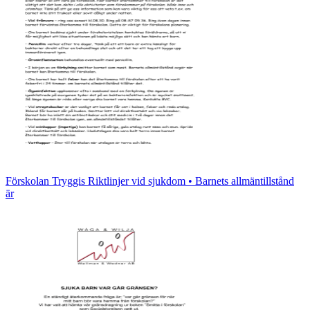
Förskolan Tryggis Riktlinjer vid sjukdom • Barnets allmäntillstånd
är