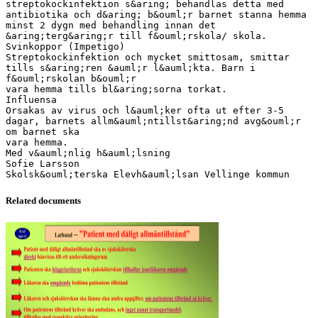
streptokockinfektion s&aring; behandlas detta med
antibiotika och d&aring; b&ouml;r barnet stanna hemma
minst 2 dygn med behandling innan det
&aring;terg&aring;r till f&ouml;rskola/ skola.
Svinkoppor (Impetigo)
Streptokockinfektion och mycket smittosam, smittar
tills s&aring;ren &auml;r l&auml;kta. Barn i
f&ouml;rskolan b&ouml;r
vara hemma tills bl&aring;sorna torkat.
Influensa
Orsakas av virus och l&auml;ker ofta ut efter 3-5
dagar, barnets allm&auml;ntillst&aring;nd avg&ouml;r
om barnet ska
vara hemma.
Med v&auml;nlig h&auml;lsning
Sofie Larsson
Related documents