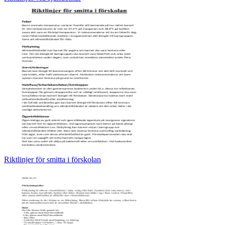
Riktlinjer för smitta i förskolan