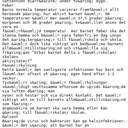
vattentunn diarr&eacute; under tv&aring; dygn.
Feber
Barns normala temperatur varierar framf&ouml;r allt
beroende p&aring; hur aktivt barnet &auml;r. Om
temperaturen &auml;r mer &auml;n 37,5 grader p&aring;
morgonen och 38 grader p&aring; kv&auml;llen anses det
vara en
f&ouml;rh&ouml;jd temperatur. Har barnet feber ska det
stanna hemma och b&ouml;r vara feberfri en dag innan
det &aring;terg&aring;r till f&ouml;rskola och skola.
Det &auml;r dock lika viktigt att bed&ouml;ma barnets
allm&auml;ntillst&aring;nd och st&auml;lla sig
fr&aring;gan ”Orkar barnet delta i f&ouml;rskolan/
skolans
aktiviteter?”
F&ouml;rkylning
Detta &auml;r den vanligaste infektionen hos barn och
l&auml;ker oftast ut p&aring; egen hand efter 1-2
veckor.
Tyv&auml;rr s&aring; &auml;r f&ouml;rkylningar
v&auml;ldigt smittosamma eftersom de sprids b&aring;de
via luften d&aring; man
nyser och hostar och via direkt kontakt. Det &auml;r
viktigt att se till barnets allm&auml;ntillst&aring;nd
som f&aring;r
avg&ouml;ra om barnet ska vara hemma eller kan
g&aring; till f&ouml;rskolan/ skolan.
Halsont
B&aring;de virus och bakterier kan ge halsinfektioner.
&Auml;r det s&aring; att barnet har en