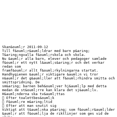
Skan&ouml;r 2011-09-12
Till f&ouml;r&auml;ldrar med barn p&aring;
T&aring;ngvalla f&ouml;rskola och skola.
Nu &auml;r alla barn, elever och pedagoger samlade
f&ouml;r ett nytt l&auml;s&aring;r och det verkar
redan som
framf&ouml;r allt f&ouml;rkylningarna startat.
Handhygienen &auml;r viktigare &auml;n vi tror
n&auml;r det g&auml;ller att f&ouml;rhindra smitta och
smittspridning. De
sm&aring; barnen beh&ouml;ver hj&auml;lp med detta
medan de st&ouml;rre kan klara det sj&auml;lv.
H&auml;nderna ska tv&auml;ttas
 Efter toalettbes&ouml;k
 F&ouml;re m&aring;ltid
 Efter att man snutit sig
Viktigt att t&auml;nka p&aring; som f&ouml;r&auml;lder
&auml;r att f&ouml;lja de riktlinjer som ges vid de