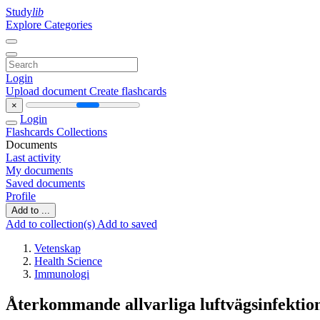
Study
lib
Explore Categories
Login
Upload document
Create flashcards
×
Login
Flashcards
Collections
Documents
Last activity
My documents
Saved documents
Profile
Add to ...
Add to collection(s)
Add to saved
Vetenskap
Health Science
Immunologi
Återkommande allvarliga luftvägsinfektio