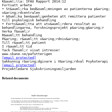
K&auml;lla: IFAU Rapport 2014:12
Fortsatt arbete
• St&auml;rka bed&ouml;mningen av patienterna p&aring;
v&aring;rdcentralen
• &Ouml;ka ben&auml;genheten att remittera patienter
till psykologisk behandling
• Forts&auml;tta att utv&auml;rdera resultat av
behandlingarna, forskningsprojekt p&aring;g&aring;r
Verka f&ouml;r
R&auml;tt behandling
P&aring; r&auml;tt v&aring;rdniv&aring;
Till r&auml;tt patient
I r&auml;tt tid
Tack f&ouml;r visat intresse!
[email protected]
[email protected]
Related documents