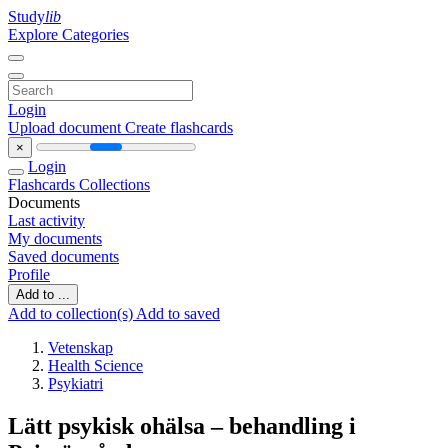
Study
lib
Explore Categories
Login
Upload document
Create flashcards
×
Login
Flashcards
Collections
Documents
Last activity
My documents
Saved documents
Profile
Add to ...
Add to collection(s)
Add to saved
Vetenskap
Health Science
Psykiatri
Lätt psykisk ohälsa – behandling i