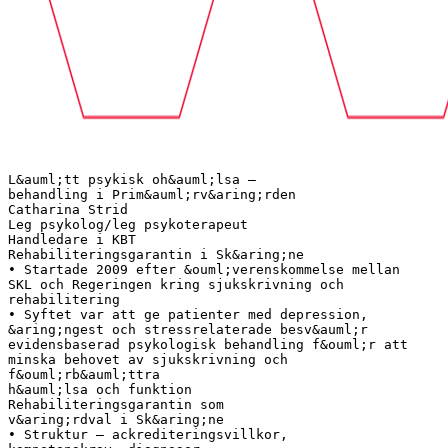
L&auml;tt psykisk oh&auml;lsa –
behandling i Prim&auml;rv&aring;rden
Catharina Strid
Leg psykolog/leg psykoterapeut
Handledare i KBT
Rehabiliteringsgarantin i Sk&aring;ne
• Startade 2009 efter &ouml;verenskommelse mellan
SKL och Regeringen kring sjukskrivning och
rehabilitering
• Syftet var att ge patienter med depression,
&aring;ngest och stressrelaterade besv&auml;r
evidensbaserad psykologisk behandling f&ouml;r att
minska behovet av sjukskrivning och
f&ouml;rb&auml;ttra
h&auml;lsa och funktion
Rehabiliteringsgarantin som
v&aring;rdval i Sk&aring;ne
• Struktur – ackrediteringsvillkor,