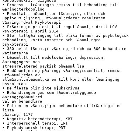
kompetenskrav, diagnoser
• Process – fr&aring;n remiss till behandling till
&aring;terkoppling
• Resultat – m&auml;ter f&ouml;re, efter och
uppf&ouml;ljning, utv&auml;rderar resultaten
V&aring;rdval Psykoterapi
• Fr&aring;n projekt till regulj&auml;r drift LOV
Psykoterapi 1 april 2014
• Stor tillg&aring;ng till olika former av psykologisk
behandling, korta insatser och l&auml;ngre
psykoterapi
• 330 avtal f&ouml;r v&aring;rd och ca 500 behandlare
Patienterna
• L&auml;tt till medelsv&aring;r depression,
&aring;ngest och
stressrelaterad psykisk oh&auml;lsa
• Bed&ouml;mning p&aring; v&aring;rdcentral, remiss
utf&auml;rdas av
allm&auml;nl&auml;karen till kort eller l&aring;ng
psykoterapi
• De flesta blir inte sjukskrivna
• Behandlingen ges som f&ouml;rebyggande
&aring;tg&auml;rd
Val av behandlare
• Patienten v&auml;ljer behandlare utifr&aring;n en
lista
p&aring; 1177
• Kognitiv beteendeterapi, KBT
• Interpersonell terapi, IPT
• Psykodynamisk terapi, PDT