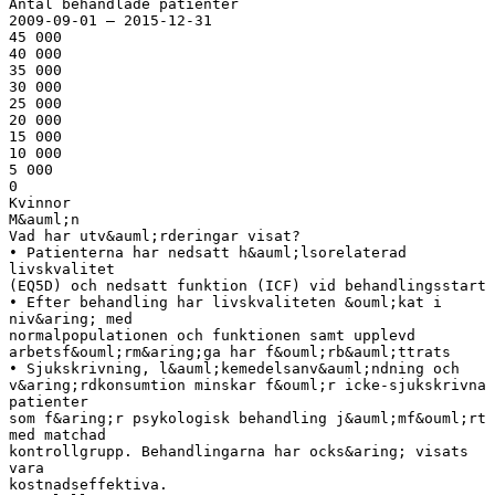
Antal behandlade patienter
2009-09-01 – 2015-12-31
45 000
40 000
35 000
30 000
25 000
20 000
15 000
10 000
5 000
0
Kvinnor
M&auml;n
Vad har utv&auml;rderingar visat?
• Patienterna har nedsatt h&auml;lsorelaterad
livskvalitet
(EQ5D) och nedsatt funktion (ICF) vid behandlingsstart
• Efter behandling har livskvaliteten &ouml;kat i
niv&aring; med
normalpopulationen och funktionen samt upplevd
arbetsf&ouml;rm&aring;ga har f&ouml;rb&auml;ttrats
• Sjukskrivning, l&auml;kemedelsanv&auml;ndning och
v&aring;rdkonsumtion minskar f&ouml;r icke-sjukskrivna
patienter
som f&aring;r psykologisk behandling j&auml;mf&ouml;rt
med matchad
kontrollgrupp. Behandlingarna har ocks&aring; visats
vara
kostnadseffektiva.