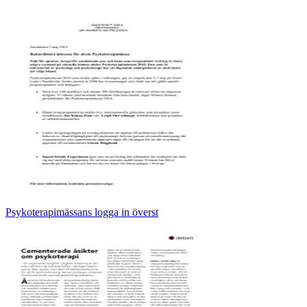
Psykoterapimässans logga in överst