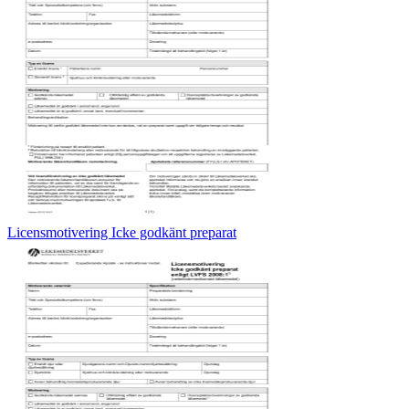
Licensmotivering Icke godkänt preparat