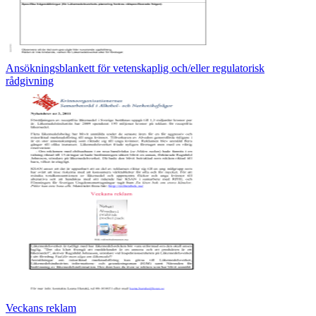
Ansökningsblankett för vetenskaplig och/eller regulatorisk
rådgivning
Veckans reklam