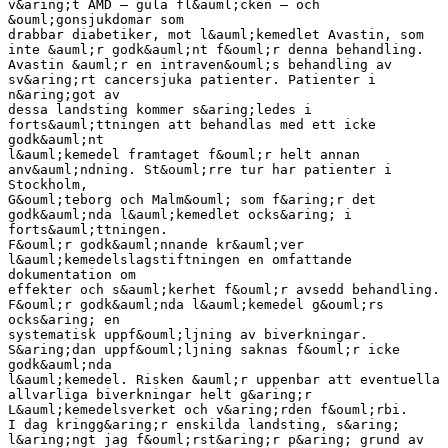
v&aring;t AMD – gula fl&auml;cken – och
&ouml;gonsjukdomar som
drabbar diabetiker, mot l&auml;kemedlet Avastin, som
inte &auml;r godk&auml;nt f&ouml;r denna behandling.
Avastin &auml;r en intraven&ouml;s behandling av
sv&aring;rt cancersjuka patienter. Patienter i
n&aring;got av
dessa landsting kommer s&aring;ledes i
forts&auml;ttningen att behandlas med ett icke
godk&auml;nt
l&auml;kemedel framtaget f&ouml;r helt annan
anv&auml;ndning. St&ouml;rre tur har patienter i
Stockholm,
G&ouml;teborg och Malm&ouml; som f&aring;r det
godk&auml;nda l&auml;kemedlet ocks&aring; i
forts&auml;ttningen.
F&ouml;r godk&auml;nnande kr&auml;ver
l&auml;kemedelslagstiftningen en omfattande
dokumentation om
effekter och s&auml;kerhet f&ouml;r avsedd behandling.
F&ouml;r godk&auml;nda l&auml;kemedel g&ouml;rs
ocks&aring; en
systematisk uppf&ouml;ljning av biverkningar.
S&aring;dan uppf&ouml;ljning saknas f&ouml;r icke
godk&auml;nda
l&auml;kemedel. Risken &auml;r uppenbar att eventuella
allvarliga biverkningar helt g&aring;r
L&auml;kemedelsverket och v&aring;rden f&ouml;rbi.
I dag kringg&aring;r enskilda landsting, s&aring;
l&aring;ngt jag f&ouml;rst&aring;r p&aring; grund av