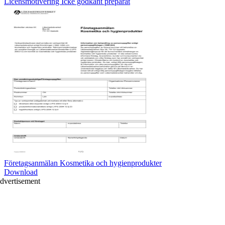
Licensmotivering Icke godkänt preparat
Företagsanmälan Kosmetika och hygienprodukter
Download
dvertisement