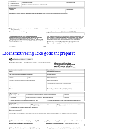
Licensmotivering Icke godkänt preparat