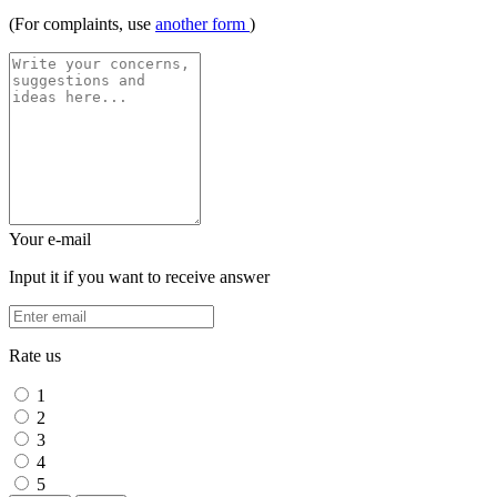
(For complaints, use
another form
)
Your e-mail
Input it if you want to receive answer
Rate us
1
2
3
4
5