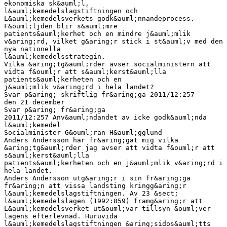
ekonomiska sk&auml;l,
l&auml;kemedelslagstiftningen och
L&auml;kemedelsverkets godk&auml;nnandeprocess.
F&ouml;ljden blir s&auml;mre
patients&auml;kerhet och en mindre j&auml;mlik
v&aring;rd, vilket g&aring;r stick i st&auml;v med den
nya nationella
l&auml;kemedelsstrategin.
Vilka &aring;tg&auml;rder avser socialministern att
vidta f&ouml;r att s&auml;kerst&auml;lla
patients&auml;kerheten och en
j&auml;mlik v&aring;rd i hela landet?
Svar p&aring; skriftlig fr&aring;ga 2011/12:257
den 21 december
Svar p&aring; fr&aring;ga
2011/12:257 Anv&auml;ndandet av icke godk&auml;nda
l&auml;kemedel
Socialminister G&ouml;ran H&auml;gglund
Anders Andersson har fr&aring;gat mig vilka
&aring;tg&auml;rder jag avser att vidta f&ouml;r att
s&auml;kerst&auml;lla
patients&auml;kerheten och en j&auml;mlik v&aring;rd i
hela landet.
Anders Andersson utg&aring;r i sin fr&aring;ga
fr&aring;n att vissa landsting kringg&aring;r
l&auml;kemedelslagstiftningen. Av 23 &sect;
l&auml;kemedelslagen (1992:859) framg&aring;r att
L&auml;kemedelsverket ut&ouml;var tillsyn &ouml;ver
lagens efterlevnad. Huruvida
l&auml;kemedelslagstiftningen &aring;sidos&auml;tts