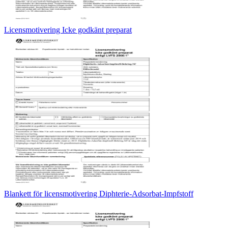
Licensmotivering Icke godkänt preparat
Blankett för licensmotivering Diphterie-Adsorbat-Impfstoff