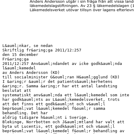
L&auml;nkar, se nedan
Skriftlig fr&aring;ga 2011/12:257
den 15 december
Fr&aring;ga
2011/12:257 Anv&auml;ndandet av icke godk&auml;nda
l&auml;kemedel
av Anders Andersson (KD)
till socialminister G&ouml;ran H&auml;gglund (KD)
I &aring;r &auml;r det patients&auml;kerhetens
&aring;r. Samma &aring;r har ett antal landsting
beslutat att
systematiskt anv&auml;nda ett l&auml;kemedel som inte
har godk&auml;nts av L&auml;kemedelsverket, trots
att det finns ett godk&auml;nt och v&auml;l
bepr&ouml;vat l&auml;kemedel f&ouml;r samma
behandling. Det har
aldrig tidigare h&auml;nt i Sverige.
Blekinge, Norrbotten och J&auml;mtland har valt att
byta ut Lucentis, ett godk&auml;nt och v&auml;l
bepr&ouml;vat l&auml;kemedel f&ouml;r behandling av