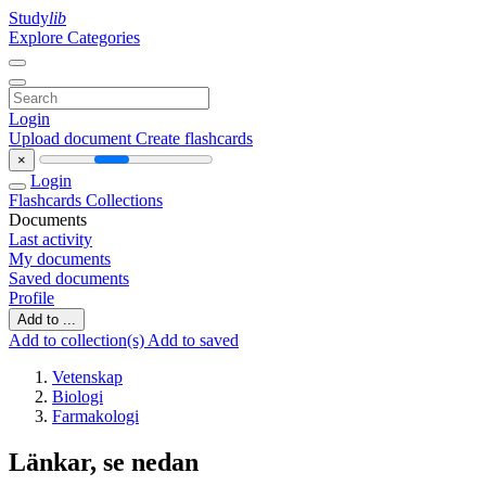
Study
lib
Explore Categories
Login
Upload document
Create flashcards
×
Login
Flashcards
Collections
Documents
Last activity
My documents
Saved documents
Profile
Add to ...
Add to collection(s)
Add to saved
Vetenskap
Biologi
Farmakologi
Länkar, se nedan