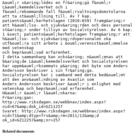
&auml;r s&aring;ledes en fr&aring;ga f&ouml;r
L&auml;kemedelsverket och i
f&ouml;rekommande fall f&ouml;rvaltningsdomstolarna
att ta st&auml;llning till. Av 7 kap.
patients&auml;kerhetslagen (2010:659) framg&aring;r
att h&auml;lso- och sjukv&aring;rden och dess personal
st&aring;r under tillsyn av Socialstyrelsen. Av 6 kap.
1 &sect; patients&auml;kerhetslagen framg&aring;r att
h&auml;lso- och sjukv&aring;rdspersonalen ska
utf&ouml;ra sitt arbete i &ouml;verensst&auml;mmelse
med vetenskap
och bepr&ouml;vad erfarenhet.
I detta sammanhang kan ocks&aring; n&auml;mnas att
b&aring;de L&auml;kemedelsverket och Socialstyrelsen
har uppm&auml;rksammats p&aring; det byte som Anders
Andersson beskriver i sin fr&aring;ga.
Socialstyrelsen har i samband med detta bed&ouml;mt
att den anv&auml;ndning av Avastin som
Anders Andersson beskriver &auml;r i enlighet med
vetenskap och bepr&ouml;vad erfarenhet.
H&auml;r &auml;r l&auml;nkarna:
Fr&aring;gan:
http://www.riksdagen.se/webbnav/index.aspx?
nid=67&amp;dok_id=GZ11257
Svaret: http://www.riksdagen.se/webbnav/index.aspx?
nid=71&amp;dtyp=frs&amp;rm=2011/12&amp;d
Related documents