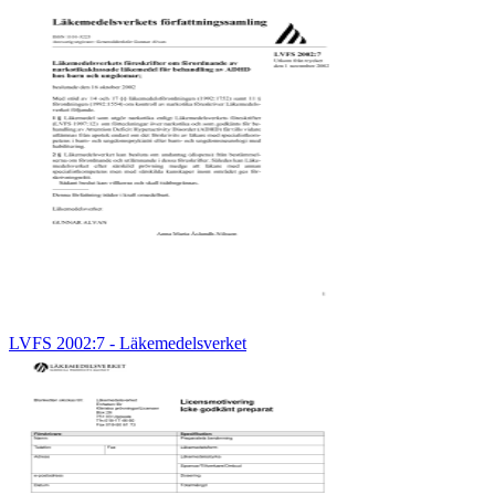
LVFS 2002:7 - Läkemedelsverket