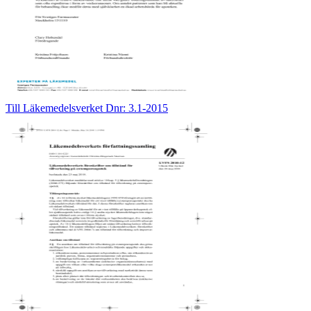
Till Läkemedelsverket Dnr: 3.1-2015