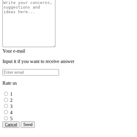
Your e-mail
Input it if you want to receive answer
Rate us
1
2
3
4
5
Cancel
Send