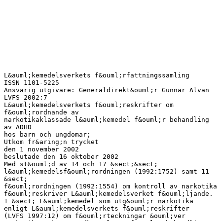
L&auml;kemedelsverkets f&ouml;rfattningssamling
ISSN 1101-5225
Ansvarig utgivare: Generaldirekt&ouml;r Gunnar Alvan
LVFS 2002:7
L&auml;kemedelsverkets f&ouml;reskrifter om
f&ouml;rordnande av
narkotikaklassade l&auml;kemedel f&ouml;r behandling
av ADHD
hos barn och ungdomar;
Utkom fr&aring;n trycket
den 1 november 2002
beslutade den 16 oktober 2002
Med st&ouml;d av 14 och 17 &sect;&sect;
l&auml;kemedelsf&ouml;rordningen (1992:1752) samt 11
&sect;
f&ouml;rordningen (1992:1554) om kontroll av narkotika
f&ouml;reskriver L&auml;kemedelsverket f&ouml;ljande.
1 &sect; L&auml;kemedel som utg&ouml;r narkotika
enligt L&auml;kemedelsverkets f&ouml;reskrifter
(LVFS 1997:12) om f&ouml;rteckningar &ouml;ver