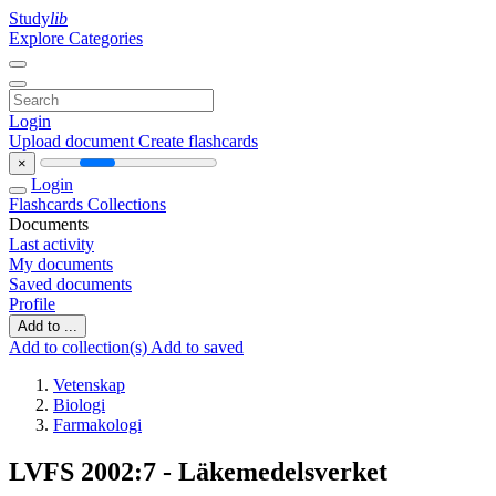
Study
lib
Explore Categories
Login
Upload document
Create flashcards
×
Login
Flashcards
Collections
Documents
Last activity
My documents
Saved documents
Profile
Add to ...
Add to collection(s)
Add to saved
Vetenskap
Biologi
Farmakologi
LVFS 2002:7 - Läkemedelsverket