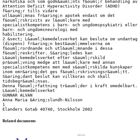
narkotika och som godk&auml;nts f&ouml;r behandling av
Attention Deficit Hyperactivity Disorder (ADHD)
f&aring;r tills vidare
utl&auml;mnas fr&aring;n apotek endast om det
f&ouml;rskrivits av l&auml;kare med
specialistkompetens i barn- och ungdomspsykiatri eller
barn- och ungdomsneurologi med
habilitering.
2 &sect; L&auml;kemedelsverket kan besluta om undantag
(dispens) fr&aring;n best&auml;mmelserna om
f&ouml;rordnande och utl&auml;mnande i dessa
f&ouml;reskrifter. S&aring;ledes kan
L&auml;kemedelsverket efter s&auml;rskild
pr&ouml;vning medge att l&auml;kare med annan
specialistkompetens men med s&auml;rskilda kunskaper
inom omr&aring;det ges f&ouml;rskrivningsr&auml;tt.
S&aring;dant beslut kan villkoras och skall
tidsbegr&auml;nsas.
Denna f&ouml;rfattning tr&auml;der i kraft omedelbart.
L&auml;kemedelsverket
GUNNAR ALVAN
Anna Maria &Aring;slundh-Nilsson
1
Related documents