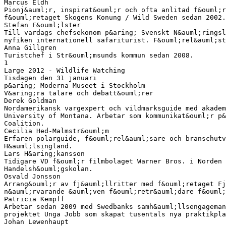
Marcus Eldh
Pionj&auml;r, inspirat&ouml;r och ofta anlitad f&ouml;r
f&ouml;retaget Skogens Konung / Wild Sweden sedan 2002.
Stefan F&ouml;lster
Till vardags chefsekonom p&aring; Svenskt N&auml;ringsl
nyfiken internationell safariturist. F&ouml;rel&auml;st
Anna Gillgren
Turistchef i Str&ouml;msunds kommun sedan 2008.
1
Large 2012 - Wildlife Watching
Tisdagen den 31 januari
p&aring; Moderna Museet i Stockholm
V&aring;ra talare och debatt&ouml;rer
Derek Goldman
Nordamerikansk vargexpert och vildmarksguide med akadem
University of Montana. Arbetar som kommunikat&ouml;r p&
Coalition.
Cecilia Hed-Malmstr&ouml;m
Erfaren polarguide, f&ouml;rel&auml;sare och branschutv
H&auml;lsingland.
Lars H&aring;kansson
Tidigare VD f&ouml;r filmbolaget Warner Bros. i Norden 
Handelsh&ouml;gskolan.
Osvald Jonsson
Arrang&ouml;r av fj&auml;llritter med f&ouml;retaget Fj
n&auml;rvarande &auml;ven f&ouml;retr&auml;dare f&ouml;
Patricia Kempff
Arbetar sedan 2009 med Swedbanks samh&auml;llsengageman
projektet Unga Jobb som skapat tusentals nya praktikpla
Johan Lewenhaupt