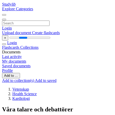
Study
lib
Explore Categories
Login
Upload document
Create flashcards
×
Login
Flashcards
Collections
Documents
Last activity
My documents
Saved documents
Profile
Add to ...
Add to collection(s)
Add to saved
Vetenskap
Health Science
Kardiologi
Våra talare och debattörer