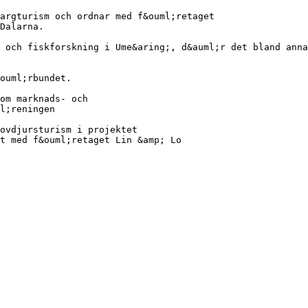
argturism och ordnar med f&ouml;retaget
Dalarna.
 och fiskforskning i Ume&aring;, d&auml;r det bland anna
ouml;rbundet.
om marknads- och
l;reningen
ovdjursturism i projektet
t med f&ouml;retaget Lin &amp; Lo