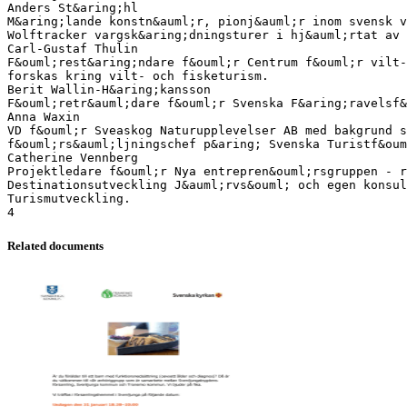
Anders St&aring;hl
M&aring;lande konstn&auml;r, pionj&auml;r inom svensk v
Wolftracker vargsk&aring;dningsturer i hj&auml;rtat av 
Carl-Gustaf Thulin
F&ouml;rest&aring;ndare f&ouml;r Centrum f&ouml;r vilt-
forskas kring vilt- och fisketurism.
Berit Wallin-H&aring;kansson
F&ouml;retr&auml;dare f&ouml;r Svenska F&aring;ravelsf&
Anna Waxin
VD f&ouml;r Sveaskog Naturupplevelser AB med bakgrund s
f&ouml;rs&auml;ljningschef p&aring; Svenska Turistf&oum
Catherine Vennberg
Projektledare f&ouml;r Nya entrepren&ouml;rsgruppen - r
Destinationsutveckling J&auml;rvs&ouml; och egen konsul
Turismutveckling.
Related documents