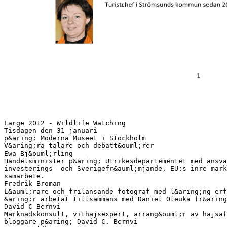
Large 2012 - Wildlife Watching
Tisdagen den 31 januari
p&aring; Moderna Museet i Stockholm
V&aring;ra talare och debatt&ouml;rer
Ewa Bj&ouml;rling
Handelsminister p&aring; Utrikesdepartementet med ansva
investerings- och Sverigefr&auml;mjande, EU:s inre mark
samarbete.
Fredrik Broman
L&auml;rare och frilansande fotograf med l&aring;ng erf
&aring;r arbetat tillsammans med Daniel Oleuka fr&aring
David C Bernvi
Marknadskonsult, vithajsexpert, arrang&ouml;r av hajsaf
bloggare p&aring; David C. Bernvi