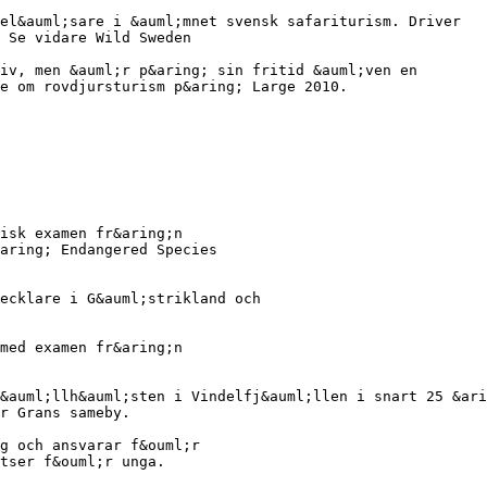
el&auml;sare i &auml;mnet svensk safariturism. Driver
 Se vidare Wild Sweden
iv, men &auml;r p&aring; sin fritid &auml;ven en
e om rovdjursturism p&aring; Large 2010.
isk examen fr&aring;n
aring; Endangered Species
ecklare i G&auml;strikland och
med examen fr&aring;n
&auml;llh&auml;sten i Vindelfj&auml;llen i snart 25 &ari
r Grans sameby.
g och ansvarar f&ouml;r
tser f&ouml;r unga.