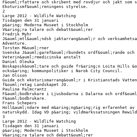
F&ouml;rfattare och skribent med rovdjur och jakt som s
Ekoturismf&ouml;reningens styrelse.
2
Large 2012 - Wildlife Watching
Tisdagen den 31 januari
p&aring; Moderna Museet i Stockholm
V&aring;ra talare och debatt&ouml;rer
Fredrik Myhr
J&auml;mtl&auml;ndsk jaktarrang&ouml;r och verksamhets
Adventure.
Torsten M&ouml;rner
Svenska J&auml;garef&ouml;rbundets ordf&ouml;rande och 
Veterin&auml;rmedicinska anstalt
Daniel Oleuka
Boskapssk&ouml;tare och guide fr&aring;n Loita Hills &o
ocks&aring; kommunpolitiker i Narok City Council.
Jan Olsson
Guide och ekoturismarrang&ouml;r i Kristianstads Vatten
f&ouml;retag Landskapet JO.
Pauline Palmcrantz
F&auml;bodbrukare i Ljusbodarna i Dalarna och ordf&ouml
F&auml;bodbrukare.
Frans Schepers
Holl&auml;ndare med m&aring;ng&aring;rig erfarenhet av 
naturskydd. Idag VD p&aring; vildmarkssatsningen Rewild
3
Large 2012 - Wildlife Watching
Tisdagen den 31 januari
p&aring; Moderna Museet i Stockholm
V&aring;ra talare och debatt&ouml;rer