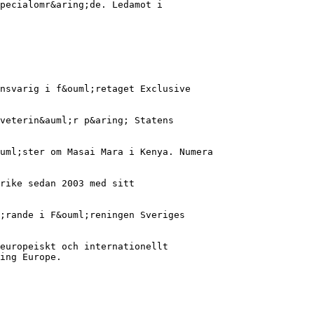
pecialomr&aring;de. Ledamot i
ansvarig i f&ouml;retaget Exclusive
veterin&auml;r p&aring; Statens
uml;ster om Masai Mara i Kenya. Numera
rike sedan 2003 med sitt
;rande i F&ouml;reningen Sveriges
europeiskt och internationellt
ing Europe.