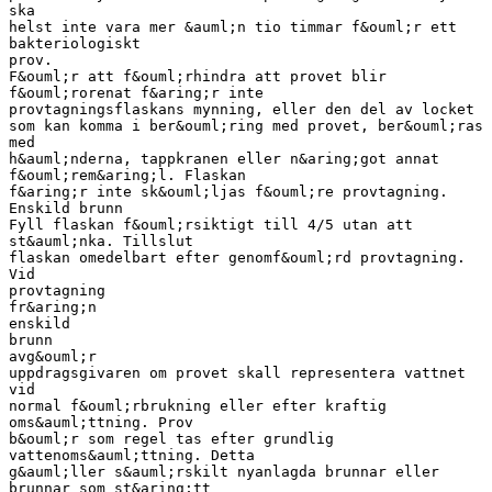
ska
helst inte vara mer &auml;n tio timmar f&ouml;r ett
bakteriologiskt
prov.
F&ouml;r att f&ouml;rhindra att provet blir
f&ouml;rorenat f&aring;r inte
provtagningsflaskans mynning, eller den del av locket
som kan komma i ber&ouml;ring med provet, ber&ouml;ras
med
h&auml;nderna, tappkranen eller n&aring;got annat
f&ouml;rem&aring;l. Flaskan
f&aring;r inte sk&ouml;ljas f&ouml;re provtagning.
Enskild brunn
Fyll flaskan f&ouml;rsiktigt till 4/5 utan att
st&auml;nka. Tillslut
flaskan omedelbart efter genomf&ouml;rd provtagning.
Vid
provtagning
fr&aring;n
enskild
brunn
avg&ouml;r
uppdragsgivaren om provet skall representera vattnet
vid
normal f&ouml;rbrukning eller efter kraftig
oms&auml;ttning. Prov
b&ouml;r som regel tas efter grundlig
vattenoms&auml;ttning. Detta
g&auml;ller s&auml;rskilt nyanlagda brunnar eller
brunnar som st&aring;tt