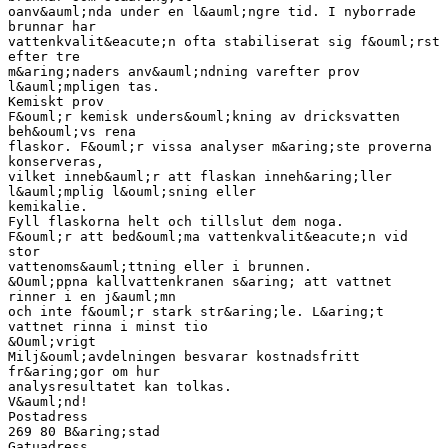
oanv&auml;nda under en l&auml;ngre tid. I nyborrade
brunnar har
vattenkvalit&eacute;n ofta stabiliserat sig f&ouml;rst
efter tre
m&aring;naders anv&auml;ndning varefter prov
l&auml;mpligen tas.
Kemiskt prov
F&ouml;r kemisk unders&ouml;kning av dricksvatten
beh&ouml;vs rena
flaskor. F&ouml;r vissa analyser m&aring;ste proverna
konserveras,
vilket inneb&auml;r att flaskan inneh&aring;ller
l&auml;mplig l&ouml;sning eller
kemikalie.
Fyll flaskorna helt och tillslut dem noga.
F&ouml;r att bed&ouml;ma vattenkvalit&eacute;n vid
stor
vattenoms&auml;ttning eller i brunnen.
&Ouml;ppna kallvattenkranen s&aring; att vattnet
rinner i en j&auml;mn
och inte f&ouml;r stark str&aring;le. L&aring;t
vattnet rinna i minst tio
&Ouml;vrigt
Milj&ouml;avdelningen besvarar kostnadsfritt
fr&aring;gor om hur
analysresultatet kan tolkas.
V&auml;nd!
Postadress
269 80 B&aring;stad
Gatuadress