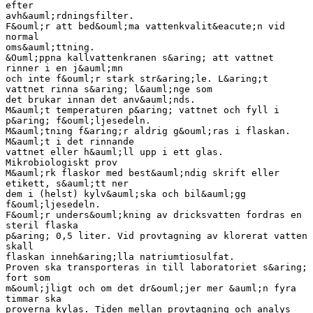
efter
avh&auml;rdningsfilter.
F&ouml;r att bed&ouml;ma vattenkvalit&eacute;n vid
normal
oms&auml;ttning.
&Ouml;ppna kallvattenkranen s&aring; att vattnet
rinner i en j&auml;mn
och inte f&ouml;r stark str&aring;le. L&aring;t
vattnet rinna s&aring; l&auml;nge som
det brukar innan det anv&auml;nds.
M&auml;t temperaturen p&aring; vattnet och fyll i
p&aring; f&ouml;ljesedeln.
M&auml;tning f&aring;r aldrig g&ouml;ras i flaskan.
M&auml;t i det rinnande
vattnet eller h&auml;ll upp i ett glas.
Mikrobiologiskt prov
M&auml;rk flaskor med best&auml;ndig skrift eller
etikett, s&auml;tt ner
dem i (helst) kylv&auml;ska och bil&auml;gg
f&ouml;ljesedeln.
F&ouml;r unders&ouml;kning av dricksvatten fordras en
steril flaska
p&aring; 0,5 liter. Vid provtagning av klorerat vatten
skall
flaskan inneh&aring;lla natriumtiosulfat.
Proven ska transporteras in till laboratoriet s&aring;
fort som
m&ouml;jligt och om det dr&ouml;jer mer &auml;n fyra
timmar ska
proverna kylas. Tiden mellan provtagning och analys