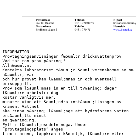
INFORMATION
Provtagningsanvisningar f&ouml;r dricksvattenprov
Vad tar man prov p&aring;?
Allm&auml;nt
Kontakta laboratoriet f&ouml;r &ouml;verenskommelse om
n&auml;r, var
och hur provet kan l&auml;mnas in och eventuell
prisuppgift.
Prov som l&auml;mnas in en till tv&aring; dagar
f&ouml;re arbetsfri dag
kostar vanligtvis mer.
minuter utan att &auml;ndra inst&auml;llningen av
kranen. Vattnet
ska rinna s&aring; l&auml;nge att hydroforens vatten
oms&auml;tts minst
en g&aring;ng.
Fyll i f&ouml;ljesedeln noga. Under
”provtagningsplats” anges
t ex i brunn, tappkran i k&ouml;k, f&ouml;re eller