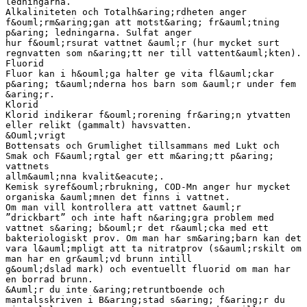
ledningarna.
Alkaliniteten och Totalh&aring;rdheten anger
f&ouml;rm&aring;gan att motst&aring; fr&auml;tning
p&aring; ledningarna. Sulfat anger
hur f&ouml;rsurat vattnet &auml;r (hur mycket surt
regnvatten som n&aring;tt ner till vattent&auml;kten).
Fluorid
Fluor kan i h&ouml;ga halter ge vita fl&auml;ckar
p&aring; t&auml;nderna hos barn som &auml;r under fem
&aring;r.
Klorid
Klorid indikerar f&ouml;rorening fr&aring;n ytvatten
eller relikt (gammalt) havsvatten.
&Ouml;vrigt
Bottensats och Grumlighet tillsammans med Lukt och
Smak och F&auml;rgtal ger ett m&aring;tt p&aring;
vattnets
allm&auml;nna kvalit&eacute;.
Kemisk syref&ouml;rbrukning, COD-Mn anger hur mycket
organiska &auml;mnen det finns i vattnet.
Om man vill kontrollera att vattnet &auml;r
”drickbart” och inte haft n&aring;gra problem med
vattnet s&aring; b&ouml;r det r&auml;cka med ett
bakteriologiskt prov. Om man har sm&aring;barn kan det
vara l&auml;mpligt att ta nitratprov (s&auml;rskilt om
man har en gr&auml;vd brunn intill
g&ouml;dslad mark) och eventuellt fluorid om man har
en borrad brunn.
&Auml;r du inte &aring;retruntboende och
mantalsskriven i B&aring;stad s&aring; f&aring;r du