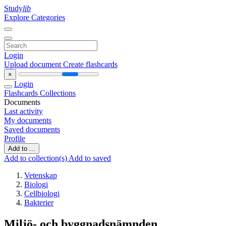
Study
lib
Explore Categories
Login
Upload document
Create flashcards
×
Login
Flashcards
Collections
Documents
Last activity
My documents
Saved documents
Profile
Add to ...
Add to collection(s)
Add to saved
Vetenskap
Biologi
Cellbiologi
Bakterier
Miljö- och byggnadsnämnden