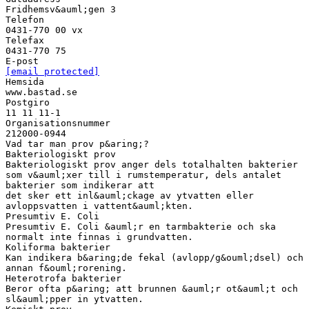
Fridhemsv&auml;gen 3
Telefon
0431-770 00 vx
Telefax
0431-770 75
[email protected]
Hemsida
www.bastad.se
Postgiro
11 11 11-1
Organisationsnummer
212000-0944
Vad tar man prov p&aring;?
Bakteriologiskt prov
Bakteriologiskt prov anger dels totalhalten bakterier
som v&auml;xer till i rumstemperatur, dels antalet
bakterier som indikerar att
det sker ett inl&auml;ckage av ytvatten eller
avloppsvatten i vattent&auml;kten.
Presumtiv E. Coli
Presumtiv E. Coli &auml;r en tarmbakterie och ska
normalt inte finnas i grundvatten.
Koliforma bakterier
Kan indikera b&aring;de fekal (avlopp/g&ouml;dsel) och
annan f&ouml;rorening.
Heterotrofa bakterier
Beror ofta p&aring; att brunnen &auml;r ot&auml;t och
sl&auml;pper in ytvatten.