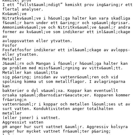
Kemiskt prov
I ett ”fullst&auml;ndigt” kemiskt prov ing&aring;r ett
flertal analyser.
Kv&auml;ve
Nitratkv&auml;ve i h&ouml;ga halter kan vara skadliga
f&ouml;r barn under ett &aring;r och sp&auml;dgrisar.
Ammoniumkv&auml;ve och Nitritkv&auml;ve &auml;r andra
former av kv&auml;ve som indikerar ett inl&auml;ckage
av
avloppsvatten eller ytvatten.
Fosfor
Fosfatfosfor indikerar ett inl&auml;ckage av avlopps-
eller ytvatten.
Metaller
J&auml;rn och Mangan i f&ouml;r h&ouml;ga halter kan
ge problem med missf&auml;rgning av vittv&auml;tt.
Metaller kan s&auml;tta
sig p&aring; insidan av vattenr&ouml;ren och vid
spolning komma ut som metallflagor. I avlagringarna
kan
bakterier o dyl v&auml;xa. Koppar kan eventuellt
orsaka sp&auml;dbarnsdiarr&eacute;er. Kopparen kommer
fr&aring;n
vattenr&ouml;r i koppar och metallen l&ouml;ses ut av
surt vatten. Konduktiviteten anger totalhalten
metaller
(eller joner) i vattnet.
Aggressivt vatten
pH anger hur surt vattnet &auml;r. Aggressiv kolsyra
anger hur mycket vattnet fr&auml;ter p&aring;