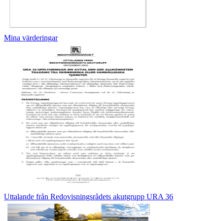
Mina värderingar
Uttalande från Redovisningsrådets akutgrupp URA 36