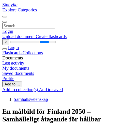
Study
lib
Explore Categories
Login
Upload document
Create flashcards
×
Login
Flashcards
Collections
Documents
Last activity
My documents
Saved documents
Profile
Add to ...
Add to collection(s)
Add to saved
Samhällsvetenskap
En målbild för Finland 2050 –
Samhälleligt åtagande för hållbar