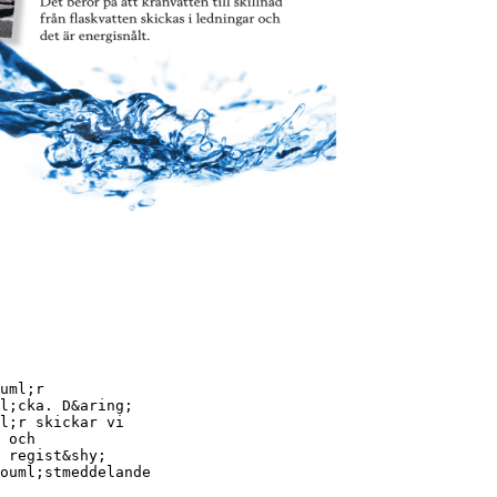
uml;r
l;cka. D&aring;
l;r skickar vi
 och
 regist&shy;
ouml;stmeddelande