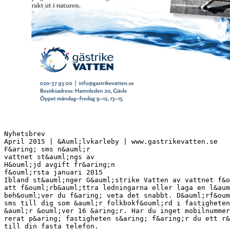
Nyhetsbrev
April 2015 | &Auml;lvkarleby | www.gastrikevatten.se
F&aring; sms n&auml;r
vattnet st&auml;ngs av
H&ouml;jd avgift fr&aring;n
f&ouml;rsta januari 2015
Ibland st&auml;nger G&auml;strike Vatten av vattnet f&o
att f&ouml;rb&auml;ttra ledningarna eller laga en l&aum
beh&ouml;ver du f&aring; veta det snabbt. D&auml;rf&oum
sms till dig som &auml;r folkbokf&ouml;rd i fastigheten
&auml;r &ouml;ver 16 &aring;r. Har du inget mobilnummer
rerat p&aring; fastigheten s&aring; f&aring;r du ett r&
till din fasta telefon.