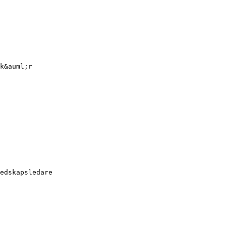
k&auml;r
edskapsledare