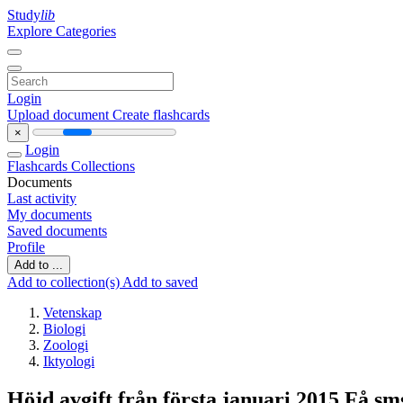
Study
lib
Explore Categories
Login
Upload document
Create flashcards
×
Login
Flashcards
Collections
Documents
Last activity
My documents
Saved documents
Profile
Add to ...
Add to collection(s)
Add to saved
Vetenskap
Biologi
Zoologi
Iktyologi
Höjd avgift från första januari 2015 Få sms