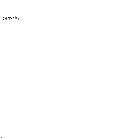
l;gg&shy;
r