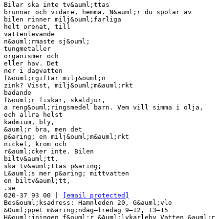
Bilar ska inte tv&auml;ttas
brunnar och vidare, hemma. N&auml;r du spolar av
bilen rinner milj&ouml;farliga
helt orenat, till
vattenlevande
n&auml;rmaste sj&ouml;
tungmetaller
organismer och
eller hav. Det
ner i dagvatten
f&ouml;rgiftar milj&ouml;n
zink? Visst, milj&ouml;m&auml;rkt
badande
f&ouml;r fiskar, skaldjur,
a reng&ouml;ringsmedel barn. Vem vill simma i olja,
och allra helst
kadmium, bly,
&auml;r bra, men det
p&aring; en milj&ouml;m&auml;rkt
nickel, krom och
r&auml;cker inte. Bilen
biltv&auml;tt.
ska tv&auml;ttas p&aring;
L&auml;s mer p&aring; mittvatten
en biltv&auml;tt,
.se
020-37 93 00 |
[email protected]
Bes&ouml;ksadress: Hamnleden 20, G&auml;vle
&Ouml;ppet m&aring;ndag–fredag 9–12, 13–15
H&ouml;jningen f&ouml;r &Auml;lvkarleby Vatten &auml;r