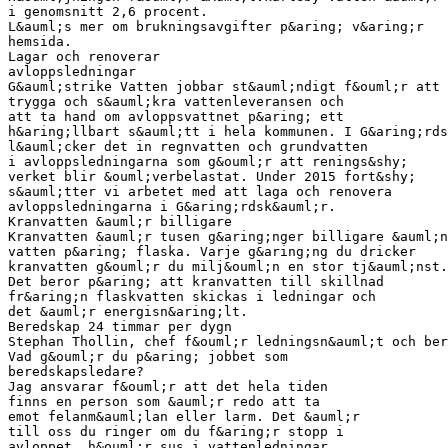
i genomsnitt 2,6 procent.
L&auml;s mer om brukningsavgifter p&aring; v&aring;r
hemsida.
Lagar och renoverar
avloppsledningar
G&auml;strike Vatten jobbar st&auml;ndigt f&ouml;r att
trygga och s&auml;kra vattenleveransen och
att ta hand om avloppsvattnet p&aring; ett
h&aring;llbart s&auml;tt i hela kommunen. I G&aring;rds
l&auml;cker det in regnvatten och grundvatten
i avloppsledningarna som g&ouml;r att renings&shy;
verket blir &ouml;verbelastat. Under 2015 fort&shy;
s&auml;tter vi arbetet med att laga och renovera
avloppsledningarna i G&aring;rdsk&auml;r.
Kranvatten &auml;r billigare
Kranvatten &auml;r tusen g&aring;nger billigare &auml;n
vatten p&aring; flaska. Varje g&aring;ng du dricker
kranvatten g&ouml;r du milj&ouml;n en stor tj&auml;nst.
Det beror p&aring; att kranvatten till skillnad
fr&aring;n flaskvatten skickas i ledningar och
det &auml;r energisn&aring;lt.
Beredskap 24 timmar per dygn
Stephan Thollin, chef f&ouml;r ledningsn&auml;t och ber
Vad g&ouml;r du p&aring; jobbet som
beredskapsledare?
Jag ansvarar f&ouml;r att det hela tiden
finns en person som &auml;r redo att ta
emot felanm&auml;lan eller larm. Det &auml;r
till oss du ringer om du f&aring;r stopp i
avloppet, h&ouml;r sus i vattenledningar,