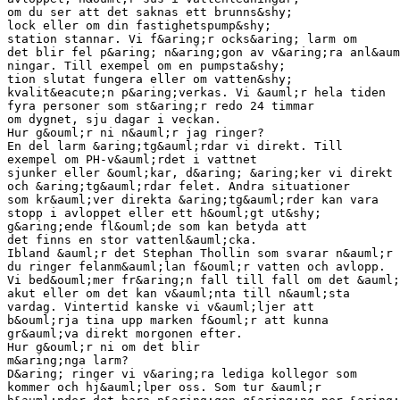
om du ser att det saknas ett brunns&shy;
lock eller om din fastighetspump&shy;
station stannar. Vi f&aring;r ocks&aring; larm om
det blir fel p&aring; n&aring;gon av v&aring;ra anl&aum
ningar. Till exempel om en pumpsta&shy;
tion slutat fungera eller om vatten&shy;
kvalit&eacute;n p&aring;verkas. Vi &auml;r hela tiden
fyra personer som st&aring;r redo 24 timmar
om dygnet, sju dagar i veckan.
Hur g&ouml;r ni n&auml;r jag ringer?
En del larm &aring;tg&auml;rdar vi direkt. Till
exempel om PH-v&auml;rdet i vattnet
sjunker eller &ouml;kar, d&aring; &aring;ker vi direkt
och &aring;tg&auml;rdar felet. Andra situationer
som kr&auml;ver direkta &aring;tg&auml;rder kan vara
stopp i avloppet eller ett h&ouml;gt ut&shy;
g&aring;ende fl&ouml;de som kan betyda att
det finns en stor vattenl&auml;cka.
Ibland &auml;r det Stephan Thollin som svarar n&auml;r
du ringer felanm&auml;lan f&ouml;r vatten och avlopp.
Vi bed&ouml;mer fr&aring;n fall till fall om det &auml;
akut eller om det kan v&auml;nta till n&auml;sta
vardag. Vintertid kanske vi v&auml;ljer att
b&ouml;rja tina upp marken f&ouml;r att kunna
gr&auml;va direkt morgonen efter.
Hur g&ouml;r ni om det blir
m&aring;nga larm?
D&aring; ringer vi v&aring;ra lediga kollegor som
kommer och hj&auml;lper oss. Som tur &auml;r