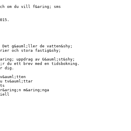
ch om du vill f&aring; sms
015.
 Det g&auml;ller de vatten&shy;
rier och stora fastig&shy;
aring; uppdrag av G&auml;st&shy;
g;r du ett brev med en tidsbokning.
r dig.
v&auml;tten
u tv&auml;ttar
ts
r&aring;n m&aring;nga
iell