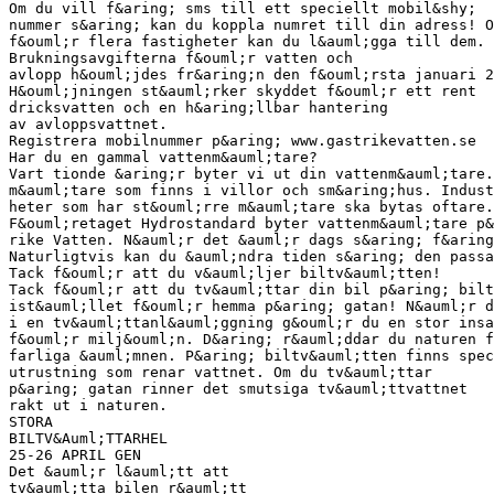
Om du vill f&aring; sms till ett speciellt mobil&shy;
nummer s&aring; kan du koppla numret till din adress! O
f&ouml;r flera fastigheter kan du l&auml;gga till dem.
Brukningsavgifterna f&ouml;r vatten och
avlopp h&ouml;jdes fr&aring;n den f&ouml;rsta januari 2
H&ouml;jningen st&auml;rker skyddet f&ouml;r ett rent
dricksvatten och en h&aring;llbar hantering
av avloppsvattnet.
Registrera mobilnummer p&aring; www.gastrikevatten.se
Har du en gammal vattenm&auml;tare?
Vart tionde &aring;r byter vi ut din vattenm&auml;tare.
m&auml;tare som finns i villor och sm&aring;hus. Indust
heter som har st&ouml;rre m&auml;tare ska bytas oftare.
F&ouml;retaget Hydrostandard byter vattenm&auml;tare p&
rike Vatten. N&auml;r det &auml;r dags s&aring; f&arin
Naturligtvis kan du &auml;ndra tiden s&aring; den passa
Tack f&ouml;r att du v&auml;ljer biltv&auml;tten!
Tack f&ouml;r att du tv&auml;ttar din bil p&aring; bilt
ist&auml;llet f&ouml;r hemma p&aring; gatan! N&auml;r d
i en tv&auml;ttanl&auml;ggning g&ouml;r du en stor insa
f&ouml;r milj&ouml;n. D&aring; r&auml;ddar du naturen f
farliga &auml;mnen. P&aring; biltv&auml;tten finns spec
utrustning som renar vattnet. Om du tv&auml;ttar
p&aring; gatan rinner det smutsiga tv&auml;ttvattnet
rakt ut i naturen.
STORA
BILTV&Auml;TTARHEL
25-26 APRIL GEN
Det &auml;r l&auml;tt att
tv&auml;tta bilen r&auml;tt