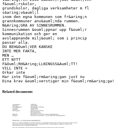
f&ouml;rskolor,
grundskolor, dagliga verksamheter m fl
s&aring;v&auml;l
inom den egna kommunen som fr&aring;n
grannkommuner anv&auml;nda rummen.
N&Aring;GRA AV SINNESRUMMEN.
Sinnesrummen &ouml;ppnar upp f&ouml;r
kommunikation och ger en
avslappnande milj&ouml; som i princip
passar alla.
DU BEH&Ouml;VER KANSKE
INTE MER FAKTA,
MEN …
ETT NYTT
F&Ouml;RH&Aring;LLNINGSS&Auml;TT!
VILL INTE =
Orkar inte
Har inte f&ouml;rm&aring;gan just nu
Related documents