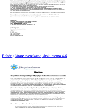
Behörig lärare svenska/so, årskurserna 4-6