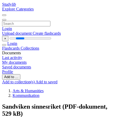
Study
lib
Explore Categories
Login
Upload document
Create flashcards
×
Login
Flashcards
Collections
Documents
Last activity
My documents
Saved documents
Profile
Add to ...
Add to collection(s)
Add to saved
Arts & Humanities
Kommunikation
Sandviken sinnesriket (PDF-dokument,
529 kB)