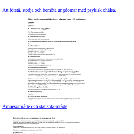
Att förstå, stödja och bemöta ungdomar med psykisk ohälsa.
Ämnesområde och statistikområde