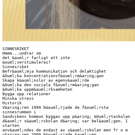
SINNESRIKET
Hmmm...undrar om
det &auml;r farligt att inte
&ouml;verstimuleras?
Sinnesriket
Befr&auml;mja kommunikation och delaktighet
&Ouml;ka koncentrationsf&ouml;rm&aring;gan
Skapa k&auml;nslor av egenv&auml;rde
&Ouml;ka den sociala f&ouml;rm&aring;gan
&Ouml;ka uppm&auml;rksamheten
Bygga upp relationer
Minska stress
Historik
V&aring;ren 1999 b&ouml;rjade de f&ouml;rsta
sinnesrummen i
Sandvikens kommun byggas upp p&aring; &Ouml;rtaskolan
d&auml;r s&auml;rskolan d&aring; var bel&auml;gen. I
starten
anv&auml;ndes de endast av s&auml;rskolan men fr o m
v&aring;ren 2000 b&ouml;rjade &auml;ven