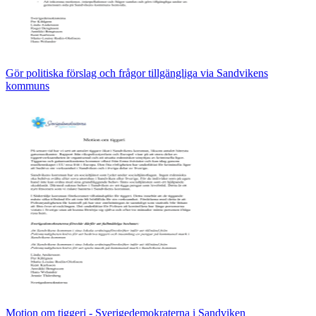
Gör politiska förslag och frågor tillgängliga via Sandvikens
kommuns
Motion om tiggeri - Sverigedemokraterna i Sandviken