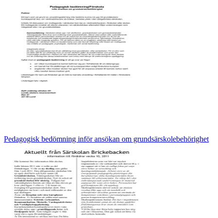
Pedagogisk bedömning inför ansökan om grundsärskolebehörighet