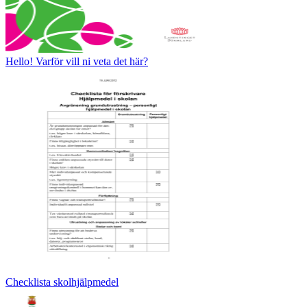
Hello! Varför vill ni veta det här?
Checklista skolhjälpmedel