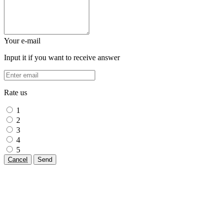
Your e-mail
Input it if you want to receive answer
Rate us
1
2
3
4
5
Cancel
Send