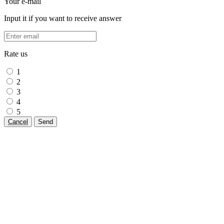
Your e-mail
Input it if you want to receive answer
Rate us
1
2
3
4
5
Cancel
Send