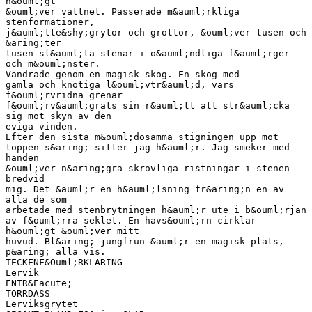
h&ouml;gt
&ouml;ver vattnet. Passerade m&auml;rkliga
stenformationer,
j&auml;tte&shy;grytor och grottor, &ouml;ver tusen och
&aring;ter
tusen sl&auml;ta stenar i o&auml;ndliga f&auml;rger
och m&ouml;nster.
Vandrade genom en magisk skog. En skog med
gamla och knotiga l&ouml;vtr&auml;d, vars
f&ouml;rvridna grenar
f&ouml;rv&auml;grats sin r&auml;tt att str&auml;cka
sig mot skyn av den
eviga vinden.
Efter den sista m&ouml;dosamma stigningen upp mot
toppen s&aring; sitter jag h&auml;r. Jag smeker med
handen
&ouml;ver n&aring;gra skrovliga ristningar i stenen
bredvid
mig. Det &auml;r en h&auml;lsning fr&aring;n en av
alla de som
arbetade med stenbrytningen h&auml;r ute i b&ouml;rjan
av f&ouml;rra seklet. En havs&ouml;rn cirklar
h&ouml;gt &ouml;ver mitt
huvud. Bl&aring; jungfrun &auml;r en magisk plats,
p&aring; alla vis.
TECKENF&Ouml;RKLARING
Lervik
ENTR&Eacute;
TORRDASS
Lerviksgrytet