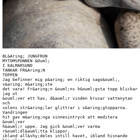
BL&Aring; JUNGFRUN
MYTOMSPUNNEN &Ouml;
I KALMARSUND
TANKAR FR&Aring;N
TOPPEN
Jag befinner mig p&aring; en riktig sago&ouml;,
s&aring; m&aring;ste
det vara! Fr&aring;n &ouml;ns h&ouml;gsta topp blickar
jag ut
&ouml;ver ett hav, d&auml;r vinden krusar vattenytan
och
solens str&aring;lar glittrar i v&aring;gtopparna.
Vandringen
hit gav m&aring;nga sinnesintryck att meditera
&ouml;ver
h&auml;r uppe. Jag gick &ouml;ver varma
r&ouml;dl&auml;tta klippor,
ibland all&shy;deles intill havet, ibland hisnande