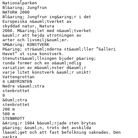
Nationalparken
Bl&aring; Jungfrun
NATURA 2000
Bl&aring; Jungfrun ing&aring;r i det
Europeiska n&auml;tverket av
skyddad natur, Natura
2000. M&aring;let med n&auml;tverket
&auml;r att hejda utrotningen av
arter och livsmilj&ouml;er.
SM&Aring; KONSTVERK
P&aring; str&auml;nderna st&auml;ller ”Galleri
Havet” ut sina konstverk.
Stenutst&auml;llningen bjuder p&aring;
runda former och en o&auml;ndlig
variation av m&ouml;nster d&auml;r
varje litet konstverk &auml;r unikt!
Vattengrottan
4 LABYRINTEN
Nedre v&auml;stra
stenbrottet
0
&Ouml;stra
stenbrottet
200 m
500 m
STENBROTT
&Aring;r 1904 b&ouml;rjade sten brytas
p&aring; &ouml;n, trots det avskilda
l&auml;get och att fast befolkning saknades. Den
vackra