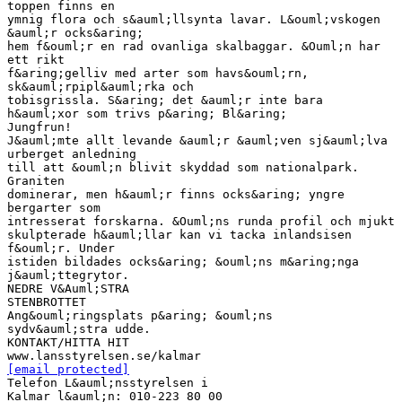
toppen finns en
ymnig flora och s&auml;llsynta lavar. L&ouml;vskogen
&auml;r ocks&aring;
hem f&ouml;r en rad ovanliga skalbaggar. &Ouml;n har
ett rikt
f&aring;gelliv med arter som havs&ouml;rn,
sk&auml;rpipl&auml;rka och
tobisgrissla. S&aring; det &auml;r inte bara
h&auml;xor som trivs p&aring; Bl&aring;
Jungfrun!
J&auml;mte allt levande &auml;r &auml;ven sj&auml;lva
urberget anledning
till att &ouml;n blivit skyddad som nationalpark.
Graniten
dominerar, men h&auml;r finns ocks&aring; yngre
bergarter som
intresserat forskarna. &Ouml;ns runda profil och mjukt
skulpterade h&auml;llar kan vi tacka inlandsisen
f&ouml;r. Under
istiden bildades ocks&aring; &ouml;ns m&aring;nga
j&auml;ttegrytor.
NEDRE V&Auml;STRA
STENBROTTET
Ang&ouml;ringsplats p&aring; &ouml;ns
sydv&auml;stra udde.
KONTAKT/HITTA HIT
[email protected]
Telefon L&auml;nsstyrelsen i
Kalmar l&auml;n: 010-223 80 00