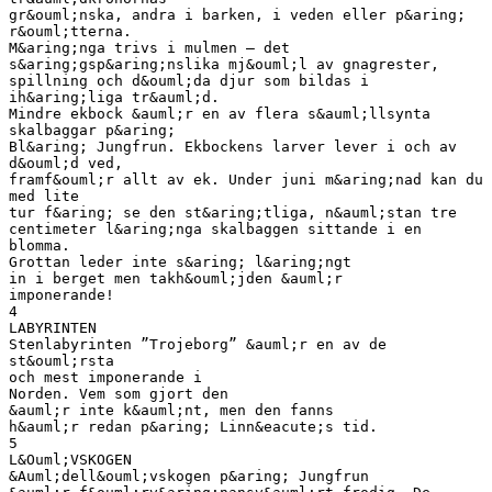
gr&ouml;nska, andra i barken, i veden eller p&aring;
r&ouml;tterna.
M&aring;nga trivs i mulmen – det
s&aring;gsp&aring;nslika mj&ouml;l av gnagrester,
spillning och d&ouml;da djur som bildas i
ih&aring;liga tr&auml;d.
Mindre ekbock &auml;r en av flera s&auml;llsynta
skalbaggar p&aring;
Bl&aring; Jungfrun. Ekbockens larver lever i och av
d&ouml;d ved,
framf&ouml;r allt av ek. Under juni m&aring;nad kan du
med lite
tur f&aring; se den st&aring;tliga, n&auml;stan tre
centimeter l&aring;nga skalbaggen sittande i en
blomma.
Grottan leder inte s&aring; l&aring;ngt
in i berget men takh&ouml;jden &auml;r
imponerande!
4
LABYRINTEN
Stenlabyrinten ”Trojeborg” &auml;r en av de
st&ouml;rsta
och mest imponerande i
Norden. Vem som gjort den
&auml;r inte k&auml;nt, men den fanns
h&auml;r redan p&aring; Linn&eacute;s tid.
5
L&Ouml;VSKOGEN
&Auml;dell&ouml;vskogen p&aring; Jungfrun