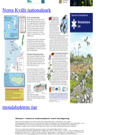
Norra Kvills nationalpark
motalabuktens öar