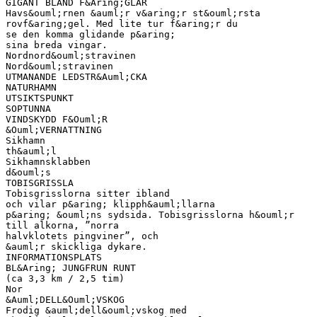
GIGANT BLAND F&Aring;GLAR
Havs&ouml;rnen &auml;r v&aring;r st&ouml;rsta
rovf&aring;gel. Med lite tur f&aring;r du
se den komma glidande p&aring;
sina breda vingar.
Nordnord&ouml;stravinen
Nord&ouml;stravinen
UTMANANDE LEDSTR&Auml;CKA
NATURHAMN
UTSIKTSPUNKT
SOPTUNNA
VINDSKYDD F&Ouml;R
&Ouml;VERNATTNING
Sikhamn
th&auml;l
Sikhamnsklabben
d&ouml;s
TOBISGRISSLA
Tobisgrisslorna sitter ibland
och vilar p&aring; klipph&auml;llarna
p&aring; &ouml;ns sydsida. Tobisgrisslorna h&ouml;r
till alkorna, ”norra
halvklotets pingviner”, och
&auml;r skickliga dykare.
INFORMATIONSPLATS
BL&Aring; JUNGFRUN RUNT
(ca 3,3 km / 2,5 tim)
Nor
&Auml;DELL&Ouml;VSKOG
Frodig &auml;dell&ouml;vskog med