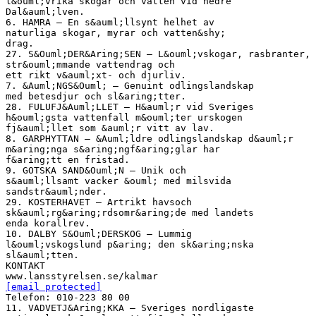
l&ouml;vrika skogar och vatten vid nedre
Dal&auml;lven.
6. HAMRA – En s&auml;llsynt helhet av
naturliga skogar, myrar och vatten&shy;
drag.
27. S&Ouml;DER&Aring;SEN – L&ouml;vskogar, rasbranter,
str&ouml;mmande vattendrag och
ett rikt v&auml;xt- och djurliv.
7. &Auml;NGS&Ouml; – Genuint odlingslandskap
med betesdjur och sl&aring;tter.
28. FULUFJ&Auml;LLET – H&auml;r vid Sveriges
h&ouml;gsta vattenfall m&ouml;ter urskogen
fj&auml;llet som &auml;r vitt av lav.
8. GARPHYTTAN – &Auml;ldre odlingslandskap d&auml;r
m&aring;nga s&aring;ngf&aring;glar har
f&aring;tt en fristad.
9. GOTSKA SAND&Ouml;N – Unik och
s&auml;llsamt vacker &ouml; med milsvida
sandstr&auml;nder.
29. KOSTERHAVET – Artrikt havsoch
sk&auml;rg&aring;rdsomr&aring;de med landets
enda korallrev.
10. DALBY S&Ouml;DERSKOG – Lummig
l&ouml;vskogslund p&aring; den sk&aring;nska
sl&auml;tten.
KONTAKT
[email protected]
Telefon: 010-223 80 00
11. VADVETJ&Aring;KKA – Sveriges nordligaste