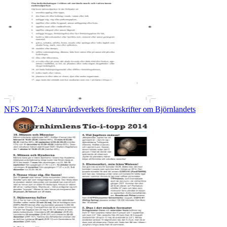
NFS 2017:4 Naturvårdsverkets föreskrifter om Björnlandets