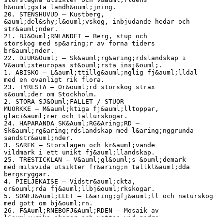
h&ouml;gsta landh&ouml;jning.
20. STENSHUVUD – Kustberg,
&auml;del&shy;l&ouml;vskog, inbjudande hedar och
str&auml;nder.
21. BJ&Ouml;RNLANDET – Berg, stup och
storskog med sp&aring;r av forna tiders
br&auml;nder.
22. DJUR&Ouml; – Sk&auml;rg&aring;rdslandskap i
V&auml;steuropas st&ouml;rsta insj&ouml;.
1. ABISKO – L&auml;ttillg&auml;nglig fj&auml;lldal
med en ovanligt rik flora.
23. TYRESTA – Or&ouml;rd storskog strax
s&ouml;der om Stockholm.
2. STORA SJ&Ouml;FALLET / STUOR
MUORKKE – M&auml;ktiga fj&auml;lltoppar,
glaci&auml;rer och tallurskogar.
24. HAPARANDA SK&Auml;RG&Aring;RD –
Sk&auml;rg&aring;rdslandskap med l&aring;nggrunda
sandstr&auml;nder.
3. SAREK – Storslagen och kr&auml;vande
vildmark i ett unikt fj&auml;llandskap.
25. TRESTICKLAN – V&auml;gl&ouml;s &ouml;demark
med milsvida utsikter fr&aring;n tallkl&auml;dda
bergsryggar.
4. PIELJEKAISE – Vidstr&auml;ckta,
or&ouml;rda fj&auml;llbj&ouml;rkskogar.
5. SONFJ&Auml;LLET – L&aring;gfj&auml;ll och naturskog
med gott om bj&ouml;rn.
26. F&Auml;RNEBOFJ&Auml;RDEN – Mosaik av