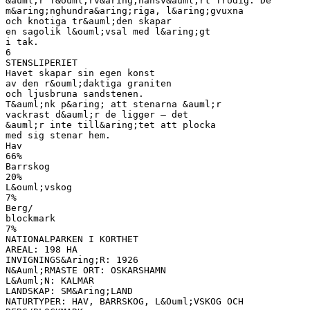
&auml;r f&ouml;rv&aring;nansv&auml;rt frodig. De
m&aring;nghundra&aring;riga, l&aring;gvuxna
och knotiga tr&auml;den skapar
en sagolik l&ouml;vsal med l&aring;gt
i tak.
6
STENSLIPERIET
Havet skapar sin egen konst
av den r&ouml;daktiga graniten
och ljusbruna sandstenen.
T&auml;nk p&aring; att stenarna &auml;r
vackrast d&auml;r de ligger – det
&auml;r inte till&aring;tet att plocka
med sig stenar hem.
Hav
66%
Barrskog
20%
L&ouml;vskog
7%
Berg/
blockmark
7%
NATIONALPARKEN I KORTHET
AREAL: 198 HA
INVIGNINGS&Aring;R: 1926
N&Auml;RMASTE ORT: OSKARSHAMN
L&Auml;N: KALMAR
LANDSKAP: SM&Aring;LAND
NATURTYPER: HAV, BARRSKOG, L&Ouml;VSKOG OCH