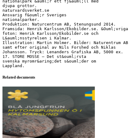
nationalpark &auml;r ett fj&auml;ll med
djupa grottor.
naturvardsverket.se
Ansvarig f&ouml;r Sveriges
nationalparker.
Produktion: Naturcentrum AB, Stenungsund 2014.
Framsida: Henrik Karlsson/Ekobilder.se. &Ouml;vriga
foton: Henrik Karlsson/Ekobilder.se och
L&auml;nsstyrelsen i Kalmar.
Illustration: Martin Holmer. Bilder: Naturentrum AB
samt efter original av Nils Forshed och Niklas
Johansson. Tryck: Lenanders Grafiska AB, 5000 ex.
17. STORE MOSSE – Det st&ouml;rsta
svenska myromr&aring;det s&ouml;der om
Related documents