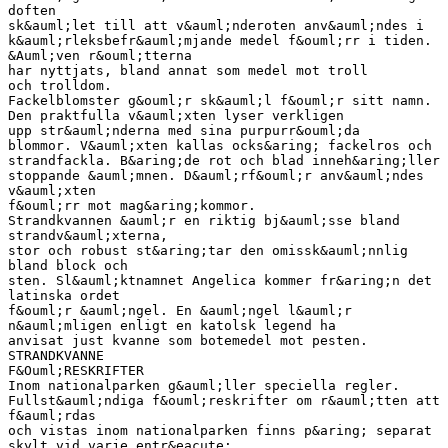
doften
sk&auml;let till att v&auml;nderoten anv&auml;ndes i
k&auml;rleksbefr&auml;mjande medel f&ouml;rr i tiden.
&Auml;ven r&ouml;tterna
har nyttjats, bland annat som medel mot troll
och trolldom.
Fackelblomster g&ouml;r sk&auml;l f&ouml;r sitt namn.
Den praktfulla v&auml;xten lyser verkligen
upp str&auml;nderna med sina purpurr&ouml;da
blommor. V&auml;xten kallas ocks&aring; fackelros och
strandfackla. B&aring;de rot och blad inneh&aring;ller
stoppande &auml;mnen. D&auml;rf&ouml;r anv&auml;ndes
v&auml;xten
f&ouml;rr mot mag&aring;kommor.
Strandkvannen &auml;r en riktig bj&auml;sse bland
strandv&auml;xterna,
stor och robust st&aring;tar den omissk&auml;nnlig
bland block och
sten. Sl&auml;ktnamnet Angelica kommer fr&aring;n det
latinska ordet
f&ouml;r &auml;ngel. En &auml;ngel l&auml;r
n&auml;mligen enligt en katolsk legend ha
anvisat just kvanne som botemedel mot pesten.
STRANDKVANNE
F&Ouml;RESKRIFTER
Inom nationalparken g&auml;ller speciella regler.
Fullst&auml;ndiga f&ouml;reskrifter om r&auml;tten att
f&auml;rdas
och vistas inom nationalparken finns p&aring; separat
skylt vid varje entr&eacute;.