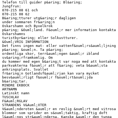
Telefon till guider p&aring; Bl&aring;
Jungfrun:
070-215 08 61 och
070-215 08 62
B&aring;tturer utg&aring;r dagligen
under sommaren fr&aring;n
Oskarshamn och Byxelkrok
p&aring; &Ouml;land. F&ouml;r mer information kontakta
Oskarshamns
turistbyr&aring; eller Solkustturer.
&Ouml;VRIG INFORMATION
Det finns ingen mat- eller vattenf&ouml;rs&auml;ljning
p&aring; &ouml;n. Ta p&aring;
ordentliga skor, terr&auml;ngen &auml;r ibland
sv&aring;rframkomlig. Om
du kommer med egen b&aring;t var noga med att kontakta
parkvakterna f&ouml;r att f&aring; veta b&auml;sta
ankringsplats. Svallet
fr&aring;n Gotlandsf&auml;rjan kan vara mycket
besv&auml;rligt f&ouml;r f&ouml;rt&ouml;jda
b&aring;tar.
MINDRE EKBOCK
ARTNAMN
Latinskt namn
TUSCHLAV
F&Auml;RGLAV
STRANDENS V&Auml;XTER
V&auml;nderoten &auml;r en reslig &ouml;rt med vitrosa
blommor som sprider en s&ouml;taktig, kraftig doft
l&auml;ngs str&auml;nderna. Kanske &auml;r den tunga