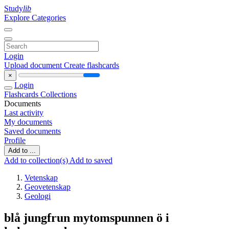
Study
lib
Explore Categories
Login
Upload document
Create flashcards
×
Login
Flashcards
Collections
Documents
Last activity
My documents
Saved documents
Profile
Add to ...
Add to collection(s)
Add to saved
Vetenskap
Geovetenskap
Geologi
blå jungfrun mytomspunnen ö i