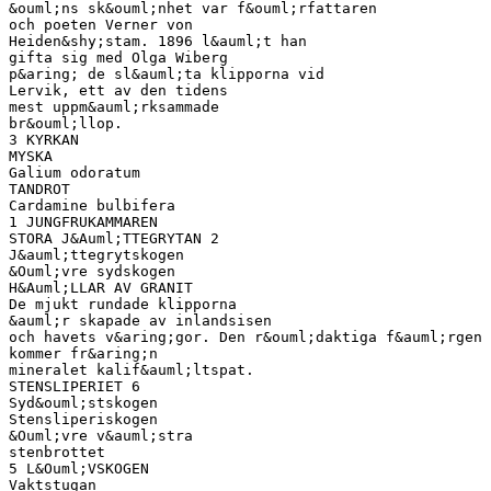
&ouml;ns sk&ouml;nhet var f&ouml;rfattaren
och poeten Verner von
Heiden&shy;stam. 1896 l&auml;t han
gifta sig med Olga Wiberg
p&aring; de sl&auml;ta klipporna vid
Lervik, ett av den tidens
mest uppm&auml;rksammade
br&ouml;llop.
3 KYRKAN
MYSKA
Galium odoratum
TANDROT
Cardamine bulbifera
1 JUNGFRUKAMMAREN
STORA J&Auml;TTEGRYTAN 2
J&auml;ttegrytskogen
&Ouml;vre sydskogen
H&Auml;LLAR AV GRANIT
De mjukt rundade klipporna
&auml;r skapade av inlandsisen
och havets v&aring;gor. Den r&ouml;daktiga f&auml;rgen
kommer fr&aring;n
mineralet kalif&auml;ltspat.
STENSLIPERIET 6
Syd&ouml;stskogen
Stensliperiskogen
&Ouml;vre v&auml;stra
stenbrottet
5 L&Ouml;VSKOGEN
Vaktstugan