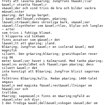
Trots att lavarna p&aring; Jungfruns h&auml;llar
&auml;r utsatta f&ouml;r
v&auml;der och vind trivs de bra och bildar vackra
m&ouml;nster
p&aring; det karga berget.
I &auml;dell&ouml;vskogen, p&aring;
l&ouml;vtr&auml;dens skrovliga bark, v&auml;xer
s&auml;llsyntheter som &ouml;rtlav, blylav och lunglav
– arter
som trivs i fuktiga klimat.
I klipporna vid Sikhamn
finns avsatser som g&ouml;r det
l&auml;tt att g&aring; iland.
Bl&aring; Jungfrun &auml;r en isolerad &ouml; med
magnifik
siluett. Den gr&aring;bl&aring; granitkupolen reser
sig 86
meter &ouml;ver havet i Kalmarsund. Med tanke p&aring;
&ouml;ns avskildhet och f&auml;rgen p&aring; dess
siluett &auml;r det
inte konstigt att Bl&aring; Jungfrun blivit sagornas
och
folktrons Bl&aring;kulla. Redan p&aring; 1400-talet
omgavs
&ouml;n med magiska f&ouml;rest&auml;llningar om
h&auml;xor och
trolldom.
P&aring; sago&ouml;n finns en m&aring;ngfald av
v&auml;xter och djur.
I den frodiga &auml;dell&ouml;vskogen s&ouml;der om