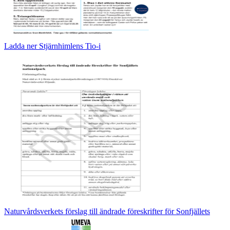
Ladda ner Stjärnhimlens Tio-i
Naturvårdsverkets förslag till ändrade föreskrifter för Sonfjällets