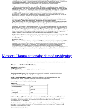
Mossor i Hamra nationalpark med utvidgning