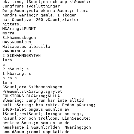
ek, lind, l&ouml;nn och asp kl&auml;r
Jungfruns sydsluttningar.
De gr&ouml;vsta ekarna &auml;r flera
hundra &aring;r gamla. I skogen
har &ouml;ver 200 v&auml;xtarter
hittats.
M&Aring;LPUNKT
Norra
Sikhamnsskogen
HAVS&Ouml;RN
Haliaeetus albicilla
VANDRINGSLED
2 SIKHAMNSGRYTAN
larn
a
P r&auml; s
t k&aring; s
b ra n
te n
S&ouml;dra Sikhamnsskogen
Pr&auml;stk&aring;sgrytet
FOLKTRONS BL&Aring;KULLA
Bl&aring; Jungfrun har inte alltid
haft s&aring; bra rykte. Redan p&aring;
1400-talet omgavs &ouml;n av
f&ouml;rest&auml;llningar om magi,
h&auml;xor och trolldom. Linn&eacute;
beskrev &ouml;n som en av de
hemskaste i v&auml;rlden. N&aring;gon
som d&auml;remot uppskattade