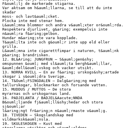
F&ouml;lj de markerade stigarna.
Var aktsam om h&auml;llarna, se till att du inte
skadar
moss- och lavt&auml;cket.
Plocka inte med stenar hem.
L&auml;mna blommor och andra v&auml;xter or&ouml;rda.
Respektera djurlivet, g&aring; exempelvis inte
n&auml;ra f&aring;gelbon.
Hundar m&aring;ste vara kopplade.
T&auml;lta inte och g&ouml;r inte upp eld eller
grilla.
L&auml;mna inte cigarettfimpar i naturen, t&auml;nk
p&aring; brandrisken.
12. BL&Aring; JUNGFRUN – S&auml;gen&shy;
omspunnen &ouml; med sl&auml;ta bergh&auml;llar,
&auml;dell&ouml;vskog och vacker utsikt.
13. NORRA KVILL – En av f&aring; urskogs&shy;artade
skogar i s&ouml;dra Sverige.
14. T&Ouml;FSINGDALEN – Dalg&aring;ng med
tallurskogar, blockmarker och forsande vatten.
15. MUDDUS / MUTTOS – De stora
myrarnas och urskogarnas land.
16. PADJELANTA / BADJEL&Aacute;NNDA
B&ouml;ljande fj&auml;ll&shy;hedar och stora
sj&ouml;ar
l&aring;ngt fr&aring;n n&auml;rmaste v&auml;g.
18. TIVEDEN – Skogslandskap med
vildmarksk&auml;nsla.
19. SKULESKOGEN – Kust med
storslagna utsikter och v&auml;rldens