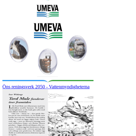
Öns reningsverk 2050 - Vattenmyndigheterna