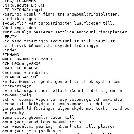
BERG/BLOCKMARK
ENTR&Eacute;ER OCH
UTFLYKTSM&Aring;L
P&aring; &ouml;n finns tre ang&ouml;ringsplatser,
vindriktningen
avg&ouml;r var turb&aring;ten l&auml;gger till.
Vandringsleden
runt &ouml;n passerar samtliga ang&ouml;ringsplatser.
LERVIK
Vid vind fr&aring;n sydv&auml;st till v&auml;st
ger Lervik b&auml;sta skyddet fr&aring;n
vinden.
SIKHAMN
MAGI, R&Ouml;D GRANIT
OCH L&Ouml;VSKOG
SVART GULDBAGGE
Gnorimus variabilis
“BLANDORGANISM”
En lav &auml;r egentligen ett litet ekosystem som
best&aring;r
av olika organismer, oftast r&ouml;r det sig om en
gr&ouml;nalg
och en svamp. Algen tar upp solenergi och omvandlar
denna till kolhydrater som svampen tar del av. I
geng&auml;ld f&aring;r algen skydd mot torka, vind och
extrem kyla.
Samarbetet g&ouml;r lavar till
&ouml;verlevnadskonstn&auml;rer som
kan v&auml;xa p&aring; n&auml;stan alla platser
&ouml;ver hela jordklotet.