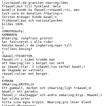
ljusr&ouml;da graniten s&aring;ldes
fr&auml;mst till Tyskland. Hela
&ouml;n kunde ha f&ouml;rst&ouml;rts, men
tack vare en donation fr&aring;n
Torsten Kreuger kunde &ouml;n
frik&ouml;pas och nationalparken
bildas 1926.
1
JUNGFRU&shy;
KAMMAREN
Bl&aring; Jungfruns grottor
har fascinerat i alla tider.
Kanske &auml;r de ing&aring;ngar till
trollens boning?
2
J&Auml;TTEGRYTOR
F&ouml;rr i tiden trodde man
att h&aring;len i berget var verk
av j&auml;ttar. I sj&auml;lva verket &auml;r
de skapade av vattnets
r&ouml;relser mot berget.
3
KYRKAN
SM&Aring;KRYPSLIV
Ett gammalt, murket och ih&aring;ligt tr&auml;d
&auml;r ett paradis
f&ouml;r skalbaggar och andra sm&aring;kryp. H&auml;r
kan olika arter
hitta sina egna krypin. N&aring;gra lever bland
tr&auml;dkronornas