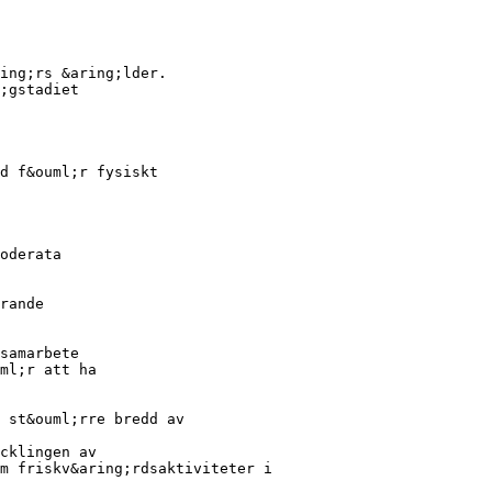
ing;rs &aring;lder.
;gstadiet
d f&ouml;r fysiskt
oderata
rande
samarbete
ml;r att ha
 st&ouml;rre bredd av
cklingen av
m friskv&aring;rdsaktiviteter i