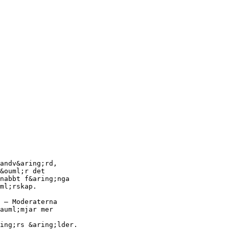
andv&aring;rd,
&ouml;r det
nabbt f&aring;nga
ml;rskap.
 – Moderaterna
auml;mjar mer
ing;rs &aring;lder.