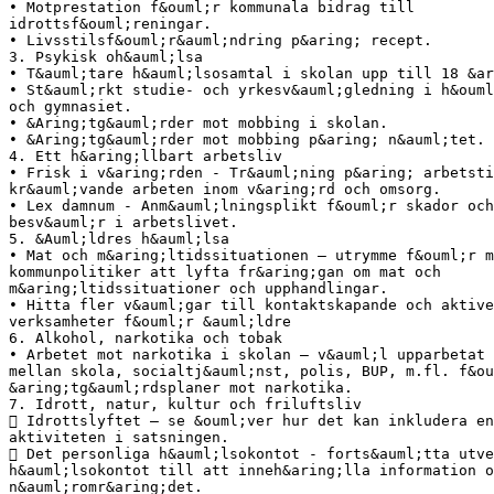
• Motprestation f&ouml;r kommunala bidrag till
idrottsf&ouml;reningar.
• Livsstilsf&ouml;r&auml;ndring p&aring; recept.
3. Psykisk oh&auml;lsa
• T&auml;tare h&auml;lsosamtal i skolan upp till 18 &ar
• St&auml;rkt studie- och yrkesv&auml;gledning i h&ouml
och gymnasiet.
• &Aring;tg&auml;rder mot mobbing i skolan.
• &Aring;tg&auml;rder mot mobbing p&aring; n&auml;tet.
4. Ett h&aring;llbart arbetsliv
• Frisk i v&aring;rden - Tr&auml;ning p&aring; arbetsti
kr&auml;vande arbeten inom v&aring;rd och omsorg.
• Lex damnum - Anm&auml;lningsplikt f&ouml;r skador och
besv&auml;r i arbetslivet.
5. &Auml;ldres h&auml;lsa
• Mat och m&aring;ltidssituationen – utrymme f&ouml;r m
kommunpolitiker att lyfta fr&aring;gan om mat och
m&aring;ltidssituationer och upphandlingar.
• Hitta fler v&auml;gar till kontaktskapande och aktive
verksamheter f&ouml;r &auml;ldre
6. Alkohol, narkotika och tobak
• Arbetet mot narkotika i skolan – v&auml;l upparbetat 
mellan skola, socialtj&auml;nst, polis, BUP, m.fl. f&ou
&aring;tg&auml;rdsplaner mot narkotika.
7. Idrott, natur, kultur och friluftsliv
 Idrottslyftet – se &ouml;ver hur det kan inkludera en
aktiviteten i satsningen.
 Det personliga h&auml;lsokontot - forts&auml;tta utve
h&auml;lsokontot till att inneh&aring;lla information o
n&auml;romr&aring;det.