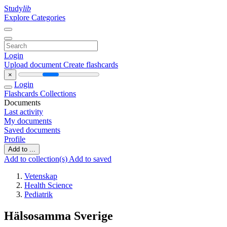
Study
lib
Explore Categories
Login
Upload document
Create flashcards
×
Login
Flashcards
Collections
Documents
Last activity
My documents
Saved documents
Profile
Add to ...
Add to collection(s)
Add to saved
Vetenskap
Health Science
Pediatrik
Hälsosamma Sverige