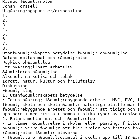
Rasmus T&ouml;rnblom
Johan Forssell
Utg&aring;ngspunkter/disposition
1.
2.
3.
4.
5.
6.
7.
8.
Utanf&ouml;rskapets betydelse f&ouml;r oh&auml;lsa
Balans mellan mat och r&ouml;relse
Psykisk oh&auml;lsa
Ett h&aring;llbart arbetsliv
&Auml;ldres h&auml;lsa
Alkohol, narkotika och tobak
Idrott, natur, kultur och friluftsliv
Diskussion
F&ouml;rslag
1. Utanf&ouml;rskapets betydelse
• Fokus p&aring; f&ouml;rebyggande arbete - MVC, BVC, t
f&ouml;rskola och skola &auml;r naturliga plattformar f
f&ouml;rebyggande arbetet och f&ouml;r att tidigt och s
upp barn i med risk att hamna i olika typer av utanf&ou
2. Balans mellan mat och r&ouml;relse
• En timme r&ouml;relse i skolan eller p&aring; fritids
b&ouml;r verka f&ouml;r att fler skolor och fritids fr&
r&ouml;relse f&ouml;r eleverna
• T&auml;tare h&auml;lsosamtal i skolan upp till 18 &ar