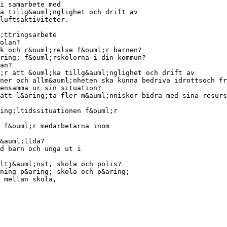
i samarbete med
ka tillg&auml;nglighet och drift av
luftsaktiviteter.
;ttringsarbete
olan?
k och r&ouml;relse f&ouml;r barnen?
ring; f&ouml;rskolorna i din kommun?
an?
;r att &ouml;ka tillg&auml;nglighet och drift av
ner och allm&auml;nheten ska kunna bedriva idrottsoch fr
ensamma ur sin situation?
att l&aring;ta fler m&auml;nniskor bidra med sina resurs
ing;ltidssituationen f&ouml;r
 f&ouml;r medarbetarna inom
&auml;llda?
nd barn och unga ut i
ltj&auml;nst, skola och polis?
ning p&aring; skola och p&aring;
 mellan skola,