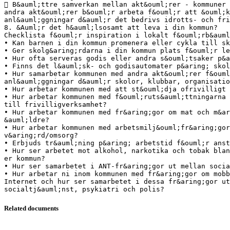
 B&auml;ttre samverkan mellan akt&ouml;rer - kommuner 
andra akt&ouml;rer b&ouml;r arbeta f&ouml;r att &ouml;
anl&auml;ggningar d&auml;r det bedrivs idrotts- och fri
8. &Auml;r det h&auml;lsosamt att leva i din kommun?
Checklista f&ouml;r inspiration i lokalt f&ouml;rb&auml
• Kan barnen i din kommun promenera eller cykla till sk
• Ger skolg&aring;rdarna i din kommun plats f&ouml;r le
• Hur ofta serveras godis eller andra s&ouml;tsaker p&a
• Finns det l&auml;sk- och godisautomater p&aring; skol
• Hur samarbetar kommunen med andra akt&ouml;rer f&ouml
anl&auml;ggningar d&auml;r skolor, klubbar, organisatio
• Hur arbetar kommunen med att st&ouml;dja ofrivilligt 
• Hur arbetar kommunen med f&ouml;ruts&auml;ttningarna 
till frivilligverksamhet?
• Hur arbetar kommunen med fr&aring;gor om mat och m&ar
&auml;ldre?
• Hur arbetar kommunen med arbetsmilj&ouml;fr&aring;gor
v&aring;rd/omsorg?
• Erbjuds tr&auml;ning p&aring; arbetstid f&ouml;r anst
• Hur ser arbetet mot alkohol, narkotika och tobak bla
er kommun?
• Hur ser samarbetet i ANT-fr&aring;gor ut mellan socia
• Hur arbetar ni inom kommunen med fr&aring;gor om mobb
Internet och hur ser samarbetet i dessa fr&aring;gor ut
Related documents