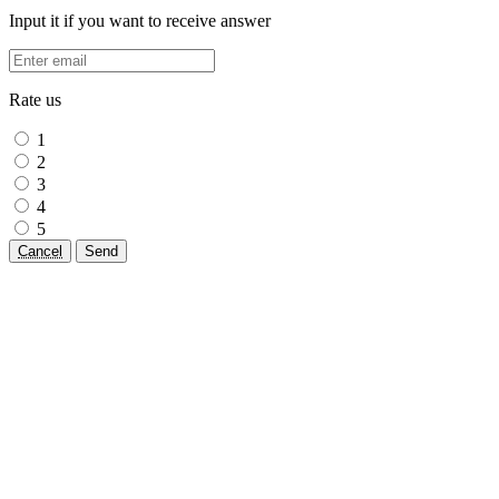
Input it if you want to receive answer
Rate us
1
2
3
4
5
Cancel
Send