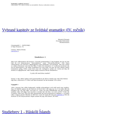
Vybrané kapitoly ze švédské gramatiky (IV. ročník)
Studiebrev 1 - Háskóli Íslands