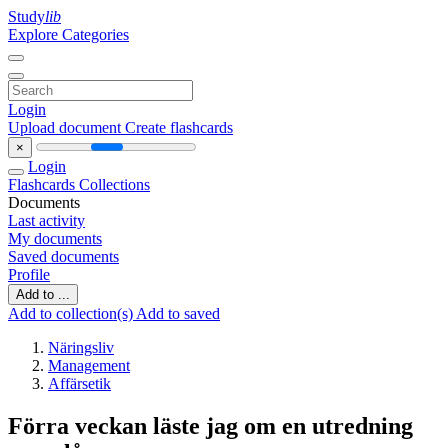
Study
lib
Explore Categories
Login
Upload document
Create flashcards
×
Login
Flashcards
Collections
Documents
Last activity
My documents
Saved documents
Profile
Add to ...
Add to collection(s)
Add to saved
Näringsliv
Management
Affärsetik
Förra veckan läste jag om en utredning