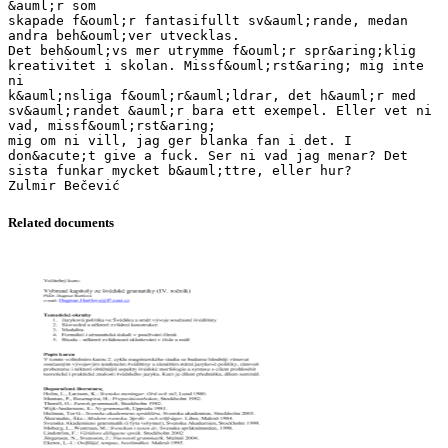
&auml;r som
skapade f&ouml;r fantasifullt sv&auml;rande, medan
andra beh&ouml;ver utvecklas.
Det beh&ouml;vs mer utrymme f&ouml;r spr&aring;klig
kreativitet i skolan. Missf&ouml;rst&aring; mig inte
ni
k&auml;nsliga f&ouml;r&auml;ldrar, det h&auml;r med
sv&auml;randet &auml;r bara ett exempel. Eller vet ni
vad, missf&ouml;rst&aring;
mig om ni vill, jag ger blanka fan i det. I
don&acute;t give a fuck. Ser ni vad jag menar? Det
sista funkar mycket b&auml;ttre, eller hur?
Related documents