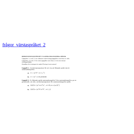
frågor_värstaspråket_2