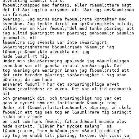
utveckling &auml;r starkt
f&ouml;rknippad med fantasi, eller r&auml;ttare sagt
det till&aring;tna utrymmet att f&aring; anv&auml;nda
sin fantasi
p&aring;. Jag minns mina f&ouml;rsta kontakter med
svenskan. Jag tyckte direkt om spr&aring;kets melodi,
vilket var en klar f&ouml;rdel med tanke p&aring; att
jag alltid g&aring;tt mer p&aring; geh&ouml;r &auml;n
grammatik. Att
l&auml;ra sig svenska var inte sv&aring;rt.
Sv&aring;righeterna b&ouml;rjade n&auml;r jag
f&ouml;rs&ouml;kte utveckla det jag
hade l&auml;rt mig.
Under min skolg&aring;ng upplevde jag n&auml;mligen
svenskan som ett ganska inrutat spr&aring;k. Det
tog n&aring;gra &aring;r innan jag f&ouml;rstod att
det inte berodde p&aring; spr&aring;ket i sig utan
p&aring; de som hade
ansvaret f&ouml;r hur det spr&aring;kliga arvet
f&ouml;rvaltades: de vuxna. Det var alltid grammatik
hit
och grammatik dit, och tr&aring;kigt nog var det
ganska mycket som det fortfarande &auml;r idag.
Under ett f&ouml;rfattarbes&ouml;k p&aring; en skola
f&ouml;r ett tag sen tog en l&auml;rare mig &aring;t
sidan och visade
en text som hans f&ouml;rfattardr&ouml;mmande elev
hade skrivit. ”Eleven har mycket talang”, sa
l&auml;raren, ”men beh&ouml;ver v&auml;gledning”.
Jag tog en snabb titt p&aring; texten. Och visst var