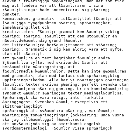
eleven i fr&aring;ga beg&aring;vad, men det som fick
mig att fundera var att l&auml;raren i sina
r&auml;ttningar hade koncentrerat sig p&aring;
punkter,
kommatecken, grammatik – ist&auml;llet f&ouml;r att
l&auml;gga tyngdpunkten p&aring; spr&aring;ket,
inneh&aring;llet och
kreativiteten. F&ouml;r grammatiken &auml;r viktig
p&aring; s&aring; s&auml;tt att den utg&ouml;r en
n&ouml;dv&auml;ndig grund f&ouml;r
det litter&auml;ra ber&auml;ttandet att st&aring;
p&aring;. Grammatik i sig kan aldrig vara ett syfte,
utan ett s&auml;tt
att g&ouml;ra en text begripbar f&ouml;r andra.
Sj&auml;lva syftet med skrivandet &auml;r att
ber&auml;tta n&aring;nting, att
f&ouml;rmedla k&auml;nslor. Detta kan inte g&ouml;ras
med grammatik, utan med fantasi och spr&aring;klig
uppfinningsrikedom. Alla har vi n&aring;gon g&aring;ng
l&auml;st texter skrivna p&aring; perfekt svenska utan
att k&auml;nna n&aring;gonting. Ur en konstn&auml;rlig
synpunkt &auml;r s&aring;na texter meningsl&ouml;sa.
Spr&aring;k ska vara roligt, inte framkalla
&aring;ngest. Svenskan &auml;r exempelvis ett
skittr&aring;kigt
spr&aring;k att sv&auml;ra p&aring;, varf&ouml;r
m&aring;nga ton&aring;ringar (ocks&aring; unga vuxna
ska jag till&auml;gga) f&ouml;redrar
att anv&auml;nda sig av amerikansk-engelsk
svordomsterminologi. F&ouml;r vissa spr&aring;k