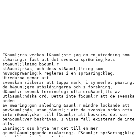
F&ouml;rra veckan l&auml;ste jag om en utredning som
sl&aring;r fast att det svenska spr&aring;kets
st&auml;llning b&ouml;r
st&auml;rkas, och dess st&auml;llning som
huvudspr&aring;k regleras i en spr&aring;klag.
Utredarna menar att
svenskan riskerar att tappa mark, i synnerhet p&aring;
de h&ouml;gre utbildningarna och i forskning,
d&auml;r svensk terminologi ofta ers&auml;tts av
utl&auml;ndska ord. Detta inte f&ouml;r att de svenska
orden
av n&aring;gon anledning &auml;r mindre lockande att
anv&auml;nda, utan f&ouml;r att de svenska orden ofta
inte r&auml;cker till f&ouml;r att beskriva det som
beh&ouml;ver beskrivas. I vissa fall existerar de inte
alls.
L&aring;t oss bryta ner det till en mer
grundl&auml;ggande niv&aring;. F&ouml;r spr&aring;klig