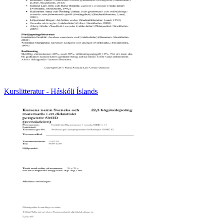
Kurslitteratur - Háskóli Íslands