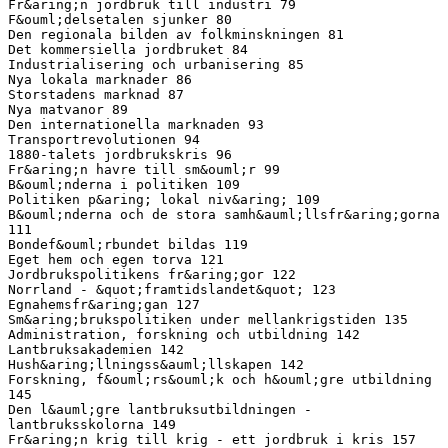
Fr&aring;n jordbruk till industri 79
F&ouml;delsetalen sjunker 80
Den regionala bilden av folkminskningen 81
Det kommersiella jordbruket 84
Industrialisering och urbanisering 85
Nya lokala marknader 86
Storstadens marknad 87
Nya matvanor 89
Den internationella marknaden 93
Transportrevolutionen 94
1880-talets jordbrukskris 96
Fr&aring;n havre till sm&ouml;r 99
B&ouml;nderna i politiken 109
Politiken p&aring; lokal niv&aring; 109
B&ouml;nderna och de stora samh&auml;llsfr&aring;gorna
111
Bondef&ouml;rbundet bildas 119
Eget hem och egen torva 121
Jordbrukspolitikens fr&aring;gor 122
Norrland - &quot;framtidslandet&quot; 123
Egnahemsfr&aring;gan 127
Sm&aring;brukspolitiken under mellankrigstiden 135
Administration, forskning och utbildning 142
Lantbruksakademien 142
Hush&aring;llningss&auml;llskapen 142
Forskning, f&ouml;rs&ouml;k och h&ouml;gre utbildning
145
Den l&auml;gre lantbruksutbildningen -
lantbruksskolorna 149
Fr&aring;n krig till krig - ett jordbruk i kris 157