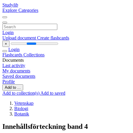
Study
lib
Explore Categories
Login
Upload document
Create flashcards
×
Login
Flashcards
Collections
Documents
Last activity
My documents
Saved documents
Profile
Add to ...
Add to collection(s)
Add to saved
Vetenskap
Biologi
Botanik
Innehållsförteckning band 4