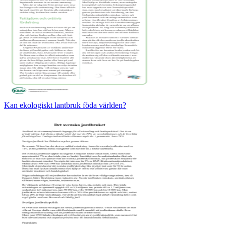
Kan ekologiskt lantbruk föda världen?