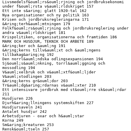
Livsmedelsf&ouml;rs&ouml;rjning och jordbruksekonomi
under f&ouml;rsta v&auml;rldskriget 157
Ett inte s&aring; glatt 1920-tal 162
Nya organisationer och ny politik 163
Krisen och jordbruksregleringarna 171
&Aring;terh&auml;mtningen 179
Folkf&ouml;rs&ouml;rjning och jordbruksreglering under
andra v&auml;rldskriget 181
Krispolitiken, organisationerna och framtiden 186
MARK OCH HUSDJUR, TEKNIK OCH ARBETE 189
&Aring;ker och &auml;ng 191
&Aring;kerns tillv&auml;xt och &auml;ngens
tillbakag&aring;ng 192
Den norrl&auml;ndska odlingsexpansionen 194
Sj&ouml;s&auml;nkning, torrl&auml;ggning och
mossodling 194
V&auml;xelbruk och v&auml;xtf&ouml;ljder
V&auml;xtodlingen 203
&Aring;kerns gr&ouml;dor 203
Tr&auml;dg&aring;rdarnas v&auml;xter 210
Ett intensivare jordbruk med st&ouml;rre sk&ouml;rdar
211
Husdjuren 226
Djurh&aring;llningens systemskiften 227
Husdjursaveln 241
Antalet husdjur 242
Arbetsdjuren - oxar och h&auml;star
Korna 249
Sm&aring;kreaturen 253
Rensk&ouml;tseln 257