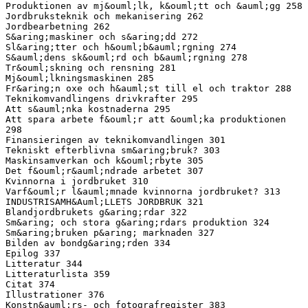
Produktionen av mj&ouml;lk, k&ouml;tt och &auml;gg 258
Jordbruksteknik och mekanisering 262
Jordbearbetning 262
S&aring;maskiner och s&aring;dd 272
Sl&aring;tter och h&ouml;b&auml;rgning 274
S&auml;dens sk&ouml;rd och b&auml;rgning 278
Tr&ouml;skning och rensning 281
Mj&ouml;lkningsmaskinen 285
Fr&aring;n oxe och h&auml;st till el och traktor 288
Teknikomvandlingens drivkrafter 295
Att s&auml;nka kostnaderna 295
Att spara arbete f&ouml;r att &ouml;ka produktionen
298
Finansieringen av teknikomvandlingen 301
Tekniskt efterblivna sm&aring;bruk? 303
Maskinsamverkan och k&ouml;rbyte 305
Det f&ouml;r&auml;ndrade arbetet 307
Kvinnorna i jordbruket 310
Varf&ouml;r l&auml;mnade kvinnorna jordbruket? 313
INDUSTRISAMH&Auml;LLETS JORDBRUK 321
Blandjordbrukets g&aring;rdar 322
Sm&aring; och stora g&aring;rdars produktion 324
Sm&aring;bruken p&aring; marknaden 327
Bilden av bondg&aring;rden 334
Epilog 337
Litteratur 344
Litteraturlista 359
Citat 374
Illustrationer 376
Konstn&auml;rs- och fotografregister 383