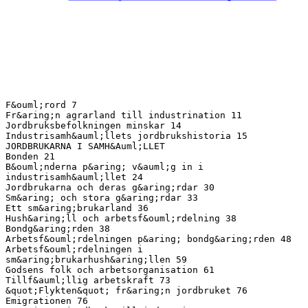
F&ouml;rord 7
Fr&aring;n agrarland till industrination 11
Jordbruksbefolkningen minskar 14
Industrisamh&auml;llets jordbrukshistoria 15
JORDBRUKARNA I SAMH&Auml;LLET
Bonden 21
B&ouml;nderna p&aring; v&auml;g in i
industrisamh&auml;llet 24
Jordbrukarna och deras g&aring;rdar 30
Sm&aring; och stora g&aring;rdar 33
Ett sm&aring;brukarland 36
Hush&aring;ll och arbetsf&ouml;rdelning 38
Bondg&aring;rden 38
Arbetsf&ouml;rdelningen p&aring; bondg&aring;rden 48
Arbetsf&ouml;rdelningen i
sm&aring;brukarhush&aring;llen 59
Godsens folk och arbetsorganisation 61
Tillf&auml;llig arbetskraft 73
&quot;Flykten&quot; fr&aring;n jordbruket 76
Emigrationen 76