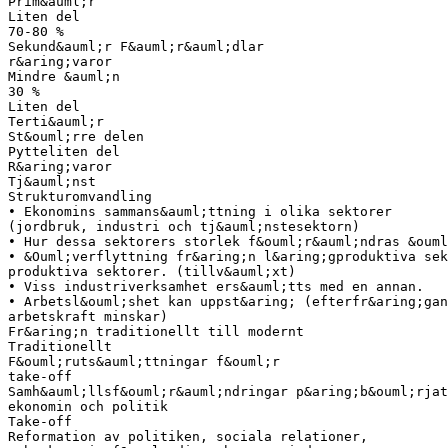
Prim&auml;r
Liten del
70-80 %
Sekund&auml;r F&auml;r&auml;dlar
r&aring;varor
Mindre &auml;n
30 %
Liten del
Terti&auml;r
St&ouml;rre delen
Pytteliten del
R&aring;varor
Tj&auml;nst
Strukturomvandling
• Ekonomins sammans&auml;ttning i olika sektorer
(jordbruk, industri och tj&auml;nstesektorn)
• Hur dessa sektorers storlek f&ouml;r&auml;ndras &ouml
• &Ouml;verflyttning fr&aring;n l&aring;gproduktiva sek
produktiva sektorer. (tillv&auml;xt)
• Viss industriverksamhet ers&auml;tts med en annan.
• Arbetsl&ouml;shet kan uppst&aring; (efterfr&aring;gan
arbetskraft minskar)
Fr&aring;n traditionellt till modernt
Traditionellt
F&ouml;ruts&auml;ttningar f&ouml;r
take-off
Samh&auml;llsf&ouml;r&auml;ndringar p&aring;b&ouml;rjat
ekonomin och politik
Take-off
Reformation av politiken, sociala relationer,