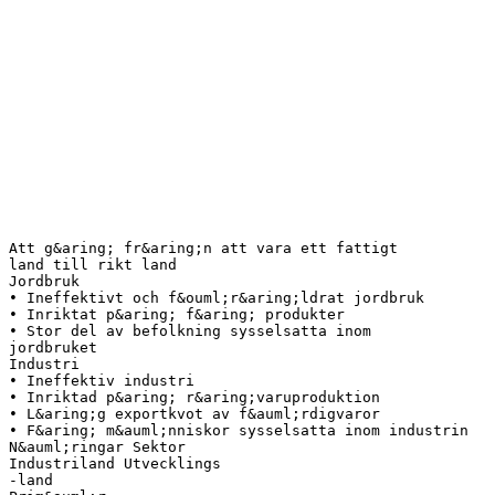
Att g&aring; fr&aring;n att vara ett fattigt
land till rikt land
Jordbruk
• Ineffektivt och f&ouml;r&aring;ldrat jordbruk
• Inriktat p&aring; f&aring; produkter
• Stor del av befolkning sysselsatta inom
jordbruket
Industri
• Ineffektiv industri
• Inriktad p&aring; r&aring;varuproduktion
• L&aring;g exportkvot av f&auml;rdigvaror
• F&aring; m&auml;nniskor sysselsatta inom industrin
N&auml;ringar Sektor
Industriland Utvecklings
-land