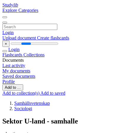
Study
lib
Explore Categories
Login
Upload document
Create flashcards
×
Login
Flashcards
Collections
Documents
Last activity
My documents
Saved documents
Profile
Add to ...
Add to collection(s)
Add to saved
Samhällsvetenskap
Sociologi
Sektor U-land - samhalle