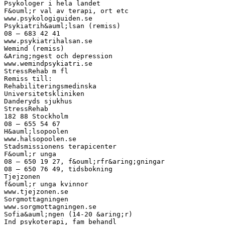
Psykologer i hela landet
F&ouml;r val av terapi, ort etc
www.psykologiguiden.se
Psykiatrih&auml;lsan (remiss)
08 – 683 42 41
www.psykiatrihalsan.se
Wemind (remiss)
&Aring;ngest och depression
www.wemindpsykiatri.se
StressRehab m fl
Remiss till:
Rehabiliteringsmedinska
Universitetskliniken
Danderyds sjukhus
StressRehab
182 88 Stockholm
08 – 655 54 67
H&auml;lsopoolen
www.halsopoolen.se
Stadsmissionens terapicenter
F&ouml;r unga
08 – 650 19 27, f&ouml;rfr&aring;gningar
08 – 650 76 49, tidsbokning
Tjejzonen
f&ouml;r unga kvinnor
www.tjejzonen.se
Sorgmottagningen
www.sorgmottagningen.se
Sofia&auml;ngen (14-20 &aring;r)
Ind psykoterapi, fam behandl