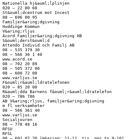
Nationella hj&auml;lplinjen
020 – 22 00 60
St&ouml;dcentrum mot Incest
08 – 696 00 95
Familjer&aring;dgivning
Huddinge Kommun
V&aring;rljus
Acord Familjer&aring;dgivning HB
S&ouml;derst&ouml;d
Attendo Individ och Familj AB
08 – 535 379 30
08 – 566 36 1 40
www.acord.se
08 – 702 20 89
08 – 505 372 00
08 – 600 72 00
www.varljus.se
F&ouml;r&auml;ldratelefonen
020 – 85 20 00
R&auml;dda Barnens f&ouml;r&auml;ldratelefon
020 – 786 786
AB V&aring;rljus, familjer&aring;dgivning
m fl verksamheter
08 – 566 361 40
www.varljus.se
Socialjouren
08 – 778 48 16
RFSU
RFSL
08 – 692 07 70 (m&aring; 11-12, tis, ons to 9-10)