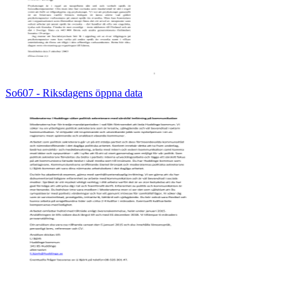
So607 - Riksdagens öppna data