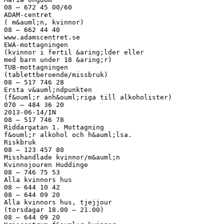
08 – 672 45 00/60
ADAM-centret
( m&auml;n, kvinnor)
08 – 662 44 40
www.adamscentret.se
EWA-mottagningen
(kvinnor i fertil &aring;lder eller
med barn under 18 &aring;r)
TUB-mottagningen
(tablettberoende/missbruk)
08 – 517 746 28
Ersta v&auml;ndpunkten
(f&ouml;r anh&ouml;riga till alkoholister)
070 – 484 36 20
2013-06-14/IN
08 – 517 746 78
Riddargatan 1. Mottagning
f&ouml;r alkohol och h&auml;lsa.
Riskbruk
08 – 123 457 80
Misshandlade kvinnor/m&auml;n
Kvinnojouren Huddinge
08 – 746 75 53
Alla kvinnors hus
08 – 644 10 42
08 – 644 09 20
Alla kvinnors hus, tjejjour
(torsdagar 18.00 – 21.00)
08 – 644 09 20