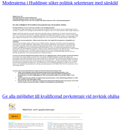
Moderaterna i Huddinge söker politisk sekreterare med särskild
Ge alla möjlighet till kvalificerad psykoterapi vid psykisk ohälsa