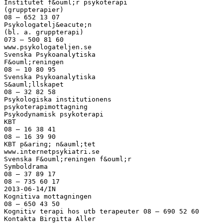
Institutet f&ouml;r psykoterapi
(gruppterapier)
08 – 652 13 07
Psykologatelj&eacute;n
(bl. a. gruppterapi)
073 – 500 81 60
www.psykologateljen.se
Svenska Psykoanalytiska
F&ouml;reningen
08 – 10 80 95
Svenska Psykoanalytiska
S&auml;llskapet
08 – 32 82 58
Psykologiska institutionens
psykoterapimottagning
Psykodynamisk psykoterapi
KBT
08 – 16 38 41
08 – 16 39 90
KBT p&aring; n&auml;tet
www.internetpsykiatri.se
Svenska F&ouml;reningen f&ouml;r
Symboldrama
08 – 37 89 17
08 – 735 60 17
2013-06-14/IN
Kognitiva mottagningen
08 – 650 43 50
Kognitiv terapi hos utb terapeuter 08 – 690 52 60
Kontakta Birgitta Aller