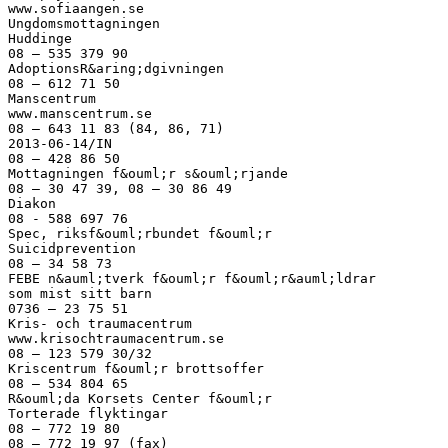
www.sofiaangen.se
Ungdomsmottagningen
Huddinge
08 – 535 379 90
AdoptionsR&aring;dgivningen
08 – 612 71 50
Manscentrum
www.manscentrum.se
08 – 643 11 83 (84, 86, 71)
2013-06-14/IN
08 – 428 86 50
Mottagningen f&ouml;r s&ouml;rjande
08 – 30 47 39, 08 – 30 86 49
Diakon
08 - 588 697 76
Spec, riksf&ouml;rbundet f&ouml;r
Suicidprevention
08 – 34 58 73
FEBE n&auml;tverk f&ouml;r f&ouml;r&auml;ldrar
som mist sitt barn
0736 – 23 75 51
Kris- och traumacentrum
www.krisochtraumacentrum.se
08 – 123 579 30/32
Kriscentrum f&ouml;r brottsoffer
08 – 534 804 65
R&ouml;da Korsets Center f&ouml;r
Torterade flyktingar
08 – 772 19 80
08 – 772 19 97 (fax)