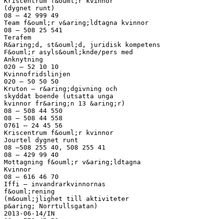
Kriscentrum f&ouml;r kvinnor
(dygnet runt)
08 – 42 999 49
Team f&ouml;r v&aring;ldtagna kvinnor
08 – 508 25 541
Terafem
R&aring;d, st&ouml;d, juridisk kompetens
F&ouml;r asyls&ouml;knde/pers med
Anknytning
020 – 52 10 10
Kvinnofridslinjen
020 – 50 50 50
Kruton – r&aring;dgivning och
skyddat boende (utsatta unga
kvinnor fr&aring;n 13 &aring;r)
08 – 508 44 550
08 – 508 44 558
0761 – 24 45 56
Kriscentrum f&ouml;r kvinnor
Jourtel dygnet runt
08 –508 255 40, 508 255 41
08 – 429 99 40
Mottagning f&ouml;r v&aring;ldtagna
Kvinnor
08 – 616 46 70
Iffi – invandrarkvinnornas
f&ouml;rening
(m&ouml;jlighet till aktiviteter
p&aring; Norrtullsgatan)
2013-06-14/IN