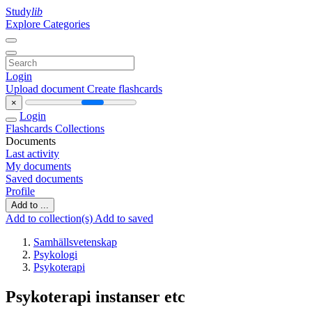
Study
lib
Explore Categories
Login
Upload document
Create flashcards
×
Login
Flashcards
Collections
Documents
Last activity
My documents
Saved documents
Profile
Add to ...
Add to collection(s)
Add to saved
Samhällsvetenskap
Psykologi
Psykoterapi
Psykoterapi instanser etc