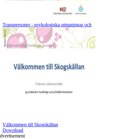
Transpersoner - psykologiska utmaningar och
Välkommen till Skogskällan
Download
dvertisement