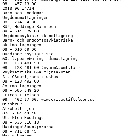
08 – 457 13 00
2013-06-14/IN
Barn och ungdomar
Ungdomsmottagningen
08 – 774 54 30
BUP, Huddinge Barn-och
08 – 514 529 00
Ungdomspsykiatrisk mottagning
Barn- och ungdomspsykiatriska
akutmottagningen
08 – 616 69 00
Huddinge psykiatriska
&Ouml;ppenv&aring;rdsmottagning
08 – 123 481 50
08 – 123 481 60 (nyanm&auml;lan)
Psykiatriska L&auml;nsakuten
S:t G&ouml;rans sjukhus
08 – 123 492 00
Jourmottagningen
08 – 585 849 20
Ericastiftelsen
08 – 402 17 60, www.ericastiftelsen.se
Missbruk
Alkohollinjen
020 - 84 44 48
Utsikten Huddinge
08 – 535 316 18
Huddingel&auml;nkarna
08 – 711 68 45
Maria Ungdom