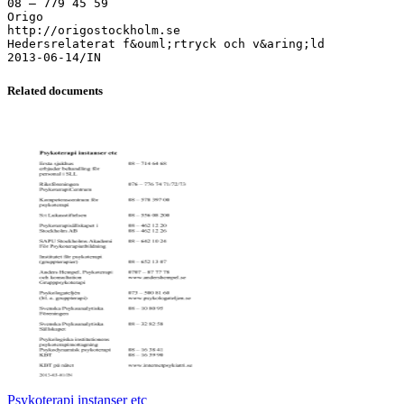
08 – 779 45 59
Origo
http://origostockholm.se
Hedersrelaterat f&ouml;rtryck och v&aring;ld
Related documents
Psykoterapi instanser etc