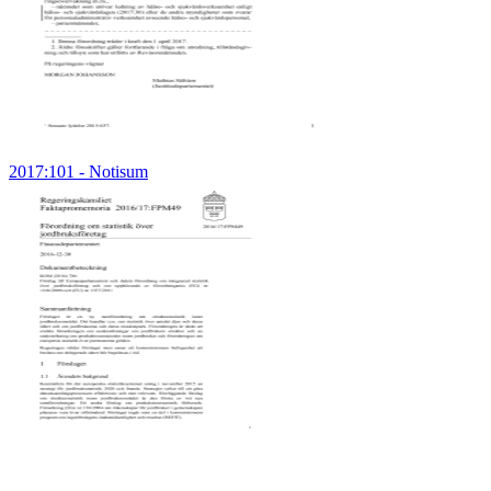
2017:101 - Notisum