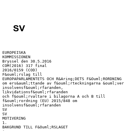
EUROPEISKA
KOMMISSIONEN
Bryssel den 30.5.2016
COM(2016) 317 final
2016/0159 (COD)
F&ouml;rslag till
EUROPAPARLAMENTETS OCH R&Aring;DETS F&Ouml;RORDNING
om ers&auml;ttande av f&ouml;rteckningarna &ouml;ver
insolvensf&ouml;rfaranden,
likvidationsf&ouml;rfaranden
och f&ouml;rvaltare i bilagorna A och B till
f&ouml;rordning (EU) 2015/848 om
insolvensf&ouml;rfaranden
SV
SV
MOTIVERING
1.
BAKGRUND TILL F&Ouml;RSLAGET