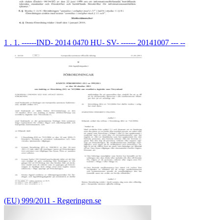
1 . 1. ------IND- 2014 0470 HU- SV- ------ 20141007 --- --
(EU) 999/2011 - Regeringen.se