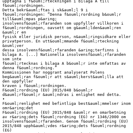
upptagna i f&ouml;rteckningen i bilaga A till
f&ouml;rordningen.
Detta bekr&auml;ftas i sk&auml;l 9 i
f&ouml;rordningen: ”Denna f&ouml;rordning b&ouml;r
till&auml;mpas p&aring;
insolvensf&ouml;rfaranden som uppfyller villkoren i
f&ouml;rordningen, oavsett om g&auml;lden&auml;ren
&auml;r en
fysisk eller juridisk person, n&auml;ringsidkare eller
privatperson. En utt&ouml;mmande f&ouml;rteckning
&ouml;ver
dessa insolvensf&ouml;rfaranden &aring;terfinns i
bilaga A. [...] Nationella insolvensf&ouml;rfaranden
som inte
f&ouml;rtecknas i bilaga A b&ouml;r inte omfattas av
denna f&ouml;rordning.”
Kommissionen har noggrant analyserat Polens
beg&auml;ran f&ouml;r att s&auml;kerst&auml;lla att
den uppfyller
kraven i f&ouml;rordningen.
F&ouml;rordning (EU) 2015/848 b&ouml;r
d&auml;rf&ouml;r &auml;ndras i enlighet med detta.
•
F&ouml;renlighet med befintliga best&auml;mmelser inom
omr&aring;det
F&ouml;rordning (EU) 2015/848 &auml;r en omarbetning
av r&aring;dets f&ouml;rordning (EG) nr 1346/2000 om
insolvensf&ouml;rfaranden. Genom f&ouml;rordning (EU)
2015/848 upph&auml;vdes r&aring;dets f&ouml;rordning
(EG)