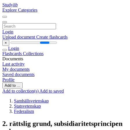
Study
lib
Explore Categories
Login
Upload document
Create flashcards
×
Login
Flashcards
Collections
Documents
Last activity
My documents
Saved documents
Profile
Add to ...
Add to collection(s)
Add to saved
Samhällsvetenskap
Statsvetenskap
Federalism
2. rättslig grund, subsidiaritetsprincipen