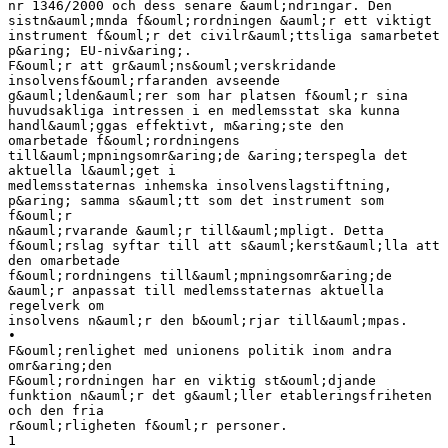
nr 1346/2000 och dess senare &auml;ndringar. Den
sistn&auml;mnda f&ouml;rordningen &auml;r ett viktigt
instrument f&ouml;r det civilr&auml;ttsliga samarbetet
p&aring; EU-niv&aring;.
F&ouml;r att gr&auml;ns&ouml;verskridande
insolvensf&ouml;rfaranden avseende
g&auml;lden&auml;rer som har platsen f&ouml;r sina
huvudsakliga intressen i en medlemsstat ska kunna
handl&auml;ggas effektivt, m&aring;ste den
omarbetade f&ouml;rordningens
till&auml;mpningsomr&aring;de &aring;terspegla det
aktuella l&auml;get i
medlemsstaternas inhemska insolvenslagstiftning,
p&aring; samma s&auml;tt som det instrument som
f&ouml;r
n&auml;rvarande &auml;r till&auml;mpligt. Detta
f&ouml;rslag syftar till att s&auml;kerst&auml;lla att
den omarbetade
f&ouml;rordningens till&auml;mpningsomr&aring;de
&auml;r anpassat till medlemsstaternas aktuella
regelverk om
insolvens n&auml;r den b&ouml;rjar till&auml;mpas.
•
F&ouml;renlighet med unionens politik inom andra
omr&aring;den
F&ouml;rordningen har en viktig st&ouml;djande
funktion n&auml;r det g&auml;ller etableringsfriheten
och den fria
r&ouml;rligheten f&ouml;r personer.
1