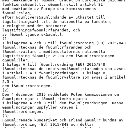
med beaktande av f&ouml;rdraget om Europeiska unionens
funktionss&auml;tt, s&auml;rskilt artikel 81,
med beaktande av Europeiska kommissionens
f&ouml;rslag,
efter &ouml;vers&auml;ndande av utkastet till
lagstiftningsakt till de nationella parlamenten,
i enlighet med det ordinarie
lagstiftningsf&ouml;rfarandet, och
av f&ouml;ljande sk&auml;l:
(1)
I bilagorna A och B till f&ouml;rordning (EU) 2015/848
f&ouml;rtecknas de f&ouml;rfaranden och
f&ouml;rvaltare i medlemsstaternas nationella
lagstiftning f&ouml;r vilka den f&ouml;rordningen
g&auml;ller.
I bilaga A till f&ouml;rordning (EU) 2015/848
f&ouml;rtecknas de insolvensf&ouml;rfaranden som avses
i artikel 2.4 i f&ouml;rordningen. I bilaga B
f&ouml;rtecknas de f&ouml;rvaltare som avses i artikel
2.5 i
den f&ouml;rordningen.
(2)
Den 4 december 2015 meddelade Polen kommissionen om
&auml;ndringar i f&ouml;rteckningarna
i bilagorna A och B till den f&ouml;rordningen. Dessa
&auml;ndringar uppfyller kraven i
f&ouml;rordningen.
(3)
F&ouml;renade kungariket och Irland &auml;r bundna av
f&ouml;rordning (EU) 2015/848 och deltar