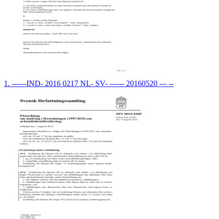
1. ------IND- 2016 0217 NL- SV- ------ 20160520 --- --