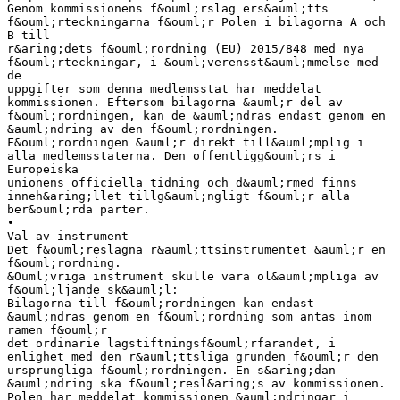
Genom kommissionens f&ouml;rslag ers&auml;tts
f&ouml;rteckningarna f&ouml;r Polen i bilagorna A och
B till
r&aring;dets f&ouml;rordning (EU) 2015/848 med nya
f&ouml;rteckningar, i &ouml;verensst&auml;mmelse med
de
uppgifter som denna medlemsstat har meddelat
kommissionen. Eftersom bilagorna &auml;r del av
f&ouml;rordningen, kan de &auml;ndras endast genom en
&auml;ndring av den f&ouml;rordningen.
F&ouml;rordningen &auml;r direkt till&auml;mplig i
alla medlemsstaterna. Den offentligg&ouml;rs i
Europeiska
unionens officiella tidning och d&auml;rmed finns
inneh&aring;llet tillg&auml;ngligt f&ouml;r alla
ber&ouml;rda parter.
•
Val av instrument
Det f&ouml;reslagna r&auml;ttsinstrumentet &auml;r en
f&ouml;rordning.
&Ouml;vriga instrument skulle vara ol&auml;mpliga av
f&ouml;ljande sk&auml;l:
Bilagorna till f&ouml;rordningen kan endast
&auml;ndras genom en f&ouml;rordning som antas inom
ramen f&ouml;r
det ordinarie lagstiftningsf&ouml;rfarandet, i
enlighet med den r&auml;ttsliga grunden f&ouml;r den
ursprungliga f&ouml;rordningen. En s&aring;dan
&auml;ndring ska f&ouml;resl&aring;s av kommissionen.
Polen har meddelat kommissionen &auml;ndringar i