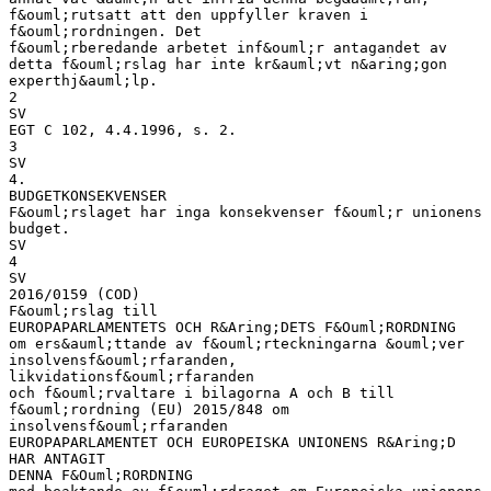
f&ouml;rutsatt att den uppfyller kraven i
f&ouml;rordningen. Det
f&ouml;rberedande arbetet inf&ouml;r antagandet av
detta f&ouml;rslag har inte kr&auml;vt n&aring;gon
experthj&auml;lp.
2
SV
EGT C 102, 4.4.1996, s. 2.
3
SV
4.
BUDGETKONSEKVENSER
F&ouml;rslaget har inga konsekvenser f&ouml;r unionens
budget.
SV
4
SV
2016/0159 (COD)
F&ouml;rslag till
EUROPAPARLAMENTETS OCH R&Aring;DETS F&Ouml;RORDNING
om ers&auml;ttande av f&ouml;rteckningarna &ouml;ver
insolvensf&ouml;rfaranden,
likvidationsf&ouml;rfaranden
och f&ouml;rvaltare i bilagorna A och B till
f&ouml;rordning (EU) 2015/848 om
insolvensf&ouml;rfaranden
EUROPAPARLAMENTET OCH EUROPEISKA UNIONENS R&Aring;D
HAR ANTAGIT
DENNA F&Ouml;RORDNING