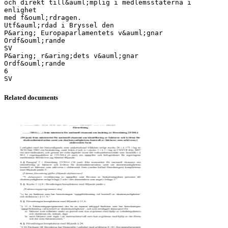
och direkt till&auml;mplig i medlemsstaterna i
enlighet
med f&ouml;rdragen.
Utf&auml;rdad i Bryssel den
P&aring; Europaparlamentets v&auml;gnar
Ordf&ouml;rande
SV
P&aring; r&aring;dets v&auml;gnar
Ordf&ouml;rande
6
Related documents