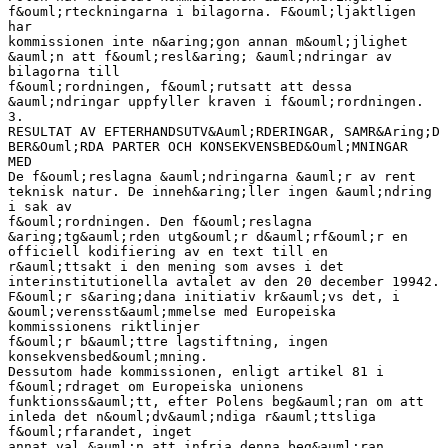
f&ouml;rteckningarna i bilagorna. F&ouml;ljaktligen
har
kommissionen inte n&aring;gon annan m&ouml;jlighet
&auml;n att f&ouml;resl&aring; &auml;ndringar av
bilagorna till
f&ouml;rordningen, f&ouml;rutsatt att dessa
&auml;ndringar uppfyller kraven i f&ouml;rordningen.
3.
RESULTAT AV EFTERHANDSUTV&Auml;RDERINGAR, SAMR&Aring;D
BER&Ouml;RDA PARTER OCH KONSEKVENSBED&Ouml;MNINGAR
MED
De f&ouml;reslagna &auml;ndringarna &auml;r av rent
teknisk natur. De inneh&aring;ller ingen &auml;ndring
i sak av
f&ouml;rordningen. Den f&ouml;reslagna
&aring;tg&auml;rden utg&ouml;r d&auml;rf&ouml;r en
officiell kodifiering av en text till en
r&auml;ttsakt i den mening som avses i det
interinstitutionella avtalet av den 20 december 19942.
F&ouml;r s&aring;dana initiativ kr&auml;vs det, i
&ouml;verensst&auml;mmelse med Europeiska
kommissionens riktlinjer
f&ouml;r b&auml;ttre lagstiftning, ingen
konsekvensbed&ouml;mning.
Dessutom hade kommissionen, enligt artikel 81 i
f&ouml;rdraget om Europeiska unionens
funktionss&auml;tt, efter Polens beg&auml;ran om att
inleda det n&ouml;dv&auml;ndiga r&auml;ttsliga
f&ouml;rfarandet, inget
annat val &auml;n att infria denna beg&auml;ran,