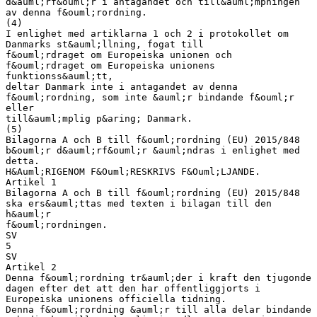
d&auml;rf&ouml;r i antagandet och till&auml;mpningen
av denna f&ouml;rordning.
(4)
I enlighet med artiklarna 1 och 2 i protokollet om
Danmarks st&auml;llning, fogat till
f&ouml;rdraget om Europeiska unionen och
f&ouml;rdraget om Europeiska unionens
funktionss&auml;tt,
deltar Danmark inte i antagandet av denna
f&ouml;rordning, som inte &auml;r bindande f&ouml;r
eller
till&auml;mplig p&aring; Danmark.
(5)
Bilagorna A och B till f&ouml;rordning (EU) 2015/848
b&ouml;r d&auml;rf&ouml;r &auml;ndras i enlighet med
detta.
H&Auml;RIGENOM F&Ouml;RESKRIVS F&Ouml;LJANDE.
Artikel 1
Bilagorna A och B till f&ouml;rordning (EU) 2015/848
ska ers&auml;ttas med texten i bilagan till den
h&auml;r
f&ouml;rordningen.
SV
5
SV
Artikel 2
Denna f&ouml;rordning tr&auml;der i kraft den tjugonde
dagen efter det att den har offentliggjorts i
Europeiska unionens officiella tidning.
Denna f&ouml;rordning &auml;r till alla delar bindande