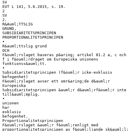
SV
EUT L 141, 5.6.2015, s. 19.
2
SV
2.
R&Auml;TTSLIG
GRUND,
SUBSIDIARITETSPRINCIPEN
PROPORTIONALITETSPRINCIPEN
•
R&auml;ttslig grund
OCH
F&ouml;rslaget baseras p&aring; artikel 81.2 a, c och
f i f&ouml;rdraget om Europeiska unionens
funktionss&auml;tt.
•
Subsidiaritetsprincipen (f&ouml;r icke-exklusiv
befogenhet)
F&ouml;rslaget avser ett omr&aring;de d&auml;r
Europeiska
Subsidiaritetsprincipen &auml;r d&auml;rf&ouml;r inte
till&auml;mplig.
•
unionen
har
exklusiv
befogenhet.
Proportionalitetsprincipen
F&ouml;rslaget &auml;r f&ouml;renligt med
proportionalitetsprincipen av f&ouml;ljande sk&auml;l: