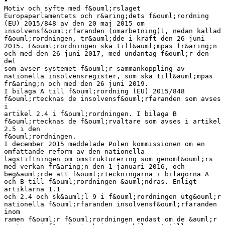
•
Motiv och syfte med f&ouml;rslaget
Europaparlamentets och r&aring;dets f&ouml;rordning
(EU) 2015/848 av den 20 maj 2015 om
insolvensf&ouml;rfaranden (omarbetning)1, nedan kallad
f&ouml;rordningen, tr&auml;dde i kraft den 26 juni
2015. F&ouml;rordningen ska till&auml;mpas fr&aring;n
och med den 26 juni 2017, med undantag f&ouml;r den
del
som avser systemet f&ouml;r sammankoppling av
nationella insolvensregister, som ska till&auml;mpas
fr&aring;n och med den 26 juni 2019.
I bilaga A till f&ouml;rordning (EU) 2015/848
f&ouml;rtecknas de insolvensf&ouml;rfaranden som avses
i
artikel 2.4 i f&ouml;rordningen. I bilaga B
f&ouml;rtecknas de f&ouml;rvaltare som avses i artikel
2.5 i den
f&ouml;rordningen.
I december 2015 meddelade Polen kommissionen om en
omfattande reform av den nationella
lagstiftningen om omstrukturering som genomf&ouml;rs
med verkan fr&aring;n den 1 januari 2016, och
beg&auml;rde att f&ouml;rteckningarna i bilagorna A
och B till f&ouml;rordningen &auml;ndras. Enligt
artiklarna 1.1
och 2.4 och sk&auml;l 9 i f&ouml;rordningen utg&ouml;r
nationella f&ouml;rfaranden insolvensf&ouml;rfaranden
inom
ramen f&ouml;r f&ouml;rordningen endast om de &auml;r