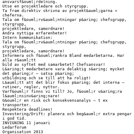
ansvarsf&ouml;rdelning.
Utse en projektledare och styrgrupp.
Ta fram direktiv skrivna av projekt&auml;garna =
cheferna.
Tala om f&ouml;rv&auml;ntningar p&aring; chefsgrupp,
styrgrupp,
projektledare, samordnare!
Andra nyttiga erfarenheter!
Intern kommunikation:
Tala om f&ouml;rv&auml;ntningar p&aring; chefsgrupp,
styrgrupp,
projektledare, samordnare!
Informera och f&ouml;rankra Bland medarbetarna. Har
alla r&auml;tt
bild av syftet med samarbetet? Chefsansvar!
L&aring;t medarbetare vara delaktig s&aring; mycket
det g&aring;r – satsa p&aring;
utbildning och se till att ha roligt!
L&auml;tt att det blir fokus p&aring; det interna –
rutiner, regler, nyttor.
Varf&ouml;r finns vi till? Jo, f&ouml;r v&aring;ra
l&auml;nsinv&aring;nare!
G&ouml;r en risk och konsekvensanalys – t ex
transporter.
Respektera deadlines!
Investering/Drift: planera och beg&auml;r extra pengar
i god tid.
INVIGNING 11 januari
Ledarforum
Organisation 2013