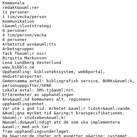
Kommunala
redakt&ouml;rer
11 personer
1 tim/vecka/person
Kommunikation
L&auml;sluststrategi
6 personer
4 tim/person/vecka
6 personer
Arbetstid avs&auml;tts
Arbetsgrupper
Tack f&ouml;r oss!
Birgitta Markusson
Lena Lundberg Vesterlund
www.bibblo.se
Upphandling: bibliotekssystem, webbportal,
medietransporter.
Gemensamma avtal: bibliografisk service, BURKs&ouml;k,
personuppgifter/SPAR
Lokala avtal: SMS-tj&auml;nst.
Erfarenheter av upphandlingen
Anv&auml;nd kommunens alt. regionens
upphandlingsenhet.
Var ute i god tid. Arbetet &auml;r tidskr&auml;vande.
&Auml;gna mycket tid &aring;t kravspecifikationen.
G&ouml;r studiebes&ouml;k!
N&ouml;dv&auml;ndigt att de som ska implementera
&auml;r med och tar
fram upphandlingsunderlaget.
Ha b&aring;de chefer och experter p&aring; systemet,