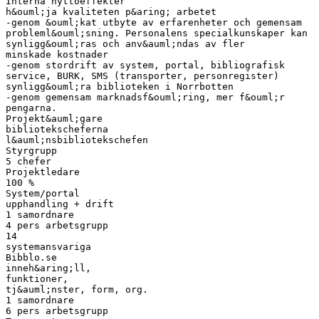
Interna nyttoeffekter
h&ouml;ja kvaliteten p&aring; arbetet
-genom &ouml;kat utbyte av erfarenheter och gemensam
probleml&ouml;sning. Personalens specialkunskaper kan
synligg&ouml;ras och anv&auml;ndas av fler
minskade kostnader
-genom stordrift av system, portal, bibliografisk
service, BURK, SMS (transporter, personregister)
synligg&ouml;ra biblioteken i Norrbotten
-genom gemensam marknadsf&ouml;ring, mer f&ouml;r
pengarna.
Projekt&auml;gare
bibliotekscheferna
l&auml;nsbibliotekschefen
Styrgrupp
5 chefer
Projektledare
100 %
System/portal
upphandling + drift
1 samordnare
4 pers arbetsgrupp
14
systemansvariga
Bibblo.se
inneh&aring;ll,
funktioner,
tj&auml;nster, form, org.
1 samordnare
6 pers arbetsgrupp