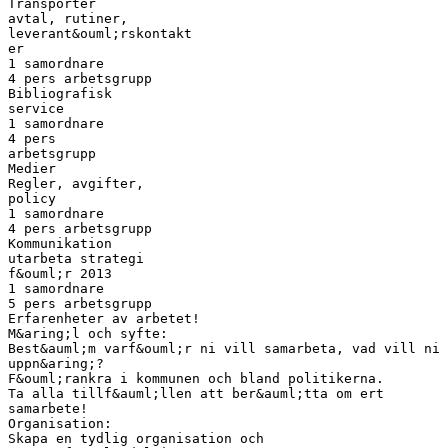
Transporter
avtal, rutiner,
leverant&ouml;rskontakt
er
1 samordnare
4 pers arbetsgrupp
Bibliografisk
service
1 samordnare
4 pers
arbetsgrupp
Medier
Regler, avgifter,
policy
1 samordnare
4 pers arbetsgrupp
Kommunikation
utarbeta strategi
f&ouml;r 2013
1 samordnare
5 pers arbetsgrupp
Erfarenheter av arbetet!
M&aring;l och syfte:
Best&auml;m varf&ouml;r ni vill samarbeta, vad vill ni
uppn&aring;?
F&ouml;rankra i kommunen och bland politikerna.
Ta alla tillf&auml;llen att ber&auml;tta om ert
samarbete!
Organisation:
Skapa en tydlig organisation och