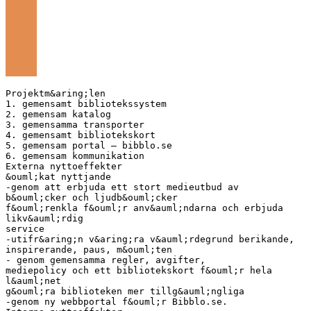
Projektm&aring;len
1. gemensamt bibliotekssystem
2. gemensam katalog
3. gemensamma transporter
4. gemensamt bibliotekskort
5. gemensam portal – bibblo.se
6. gemensam kommunikation
Externa nyttoeffekter
&ouml;kat nyttjande
-genom att erbjuda ett stort medieutbud av
b&ouml;cker och ljudb&ouml;cker
f&ouml;renkla f&ouml;r anv&auml;ndarna och erbjuda
likv&auml;rdig
service
-utifr&aring;n v&aring;ra v&auml;rdegrund berikande,
inspirerande, paus, m&ouml;ten
- genom gemensamma regler, avgifter,
mediepolicy och ett bibliotekskort f&ouml;r hela
l&auml;net
g&ouml;ra biblioteken mer tillg&auml;ngliga
-genom ny webbportal f&ouml;r Bibblo.se.