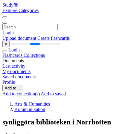
Study
lib
Explore Categories
Login
Upload document
Create flashcards
×
Login
Flashcards
Collections
Documents
Last activity
My documents
Saved documents
Profile
Add to ...
Add to collection(s)
Add to saved
Arts & Humanities
Kommunikation
synliggöra biblioteken i Norrbotten