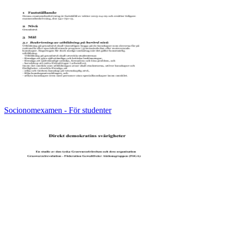
Socionomexamen - För studenter