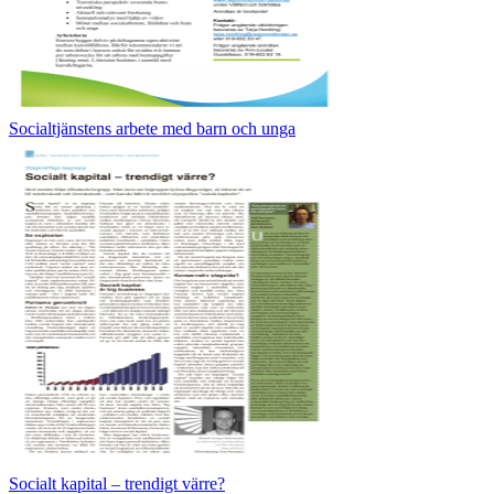
Socialtjänstens arbete med barn och unga
Socialt kapital – trendigt värre?