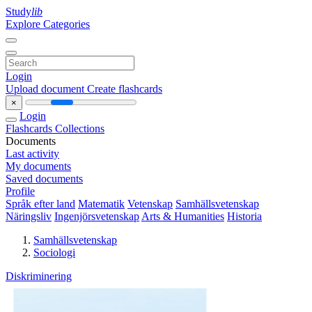
Study
lib
Explore Categories
Login
Upload document
Create flashcards
×
Login
Flashcards
Collections
Documents
Last activity
My documents
Saved documents
Profile
Språk efter land
Matematik
Vetenskap
Samhällsvetenskap
Näringsliv
Ingenjörsvetenskap
Arts & Humanities
Historia
Samhällsvetenskap
Sociologi
Diskriminering