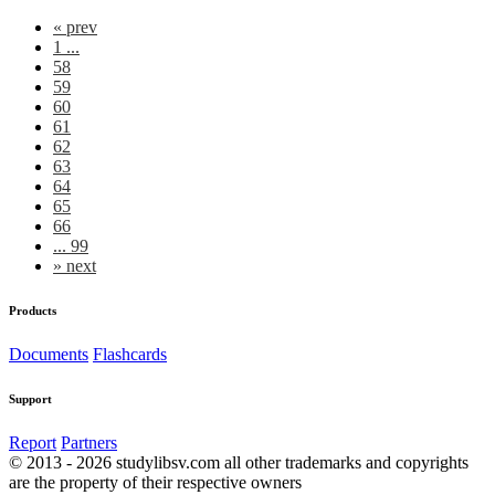
«
prev
1 ...
58
59
60
61
62
63
64
65
66
... 99
»
next
Products
Documents
Flashcards
Support
Report
Partners
© 2013 - 2026 studylibsv.com all other trademarks and copyrights
are the property of their respective owners