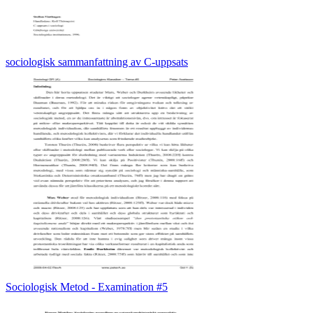
sociologisk sammanfattning av C-uppsats
Sociologisk Metod - Examination #5