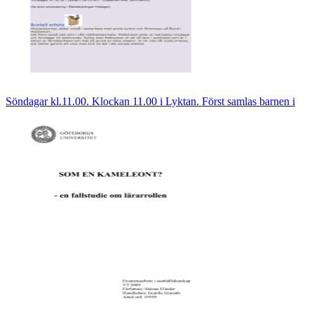
Söndagar kl.11.00. Klockan 11.00 i Lyktan. Först samlas barnen i