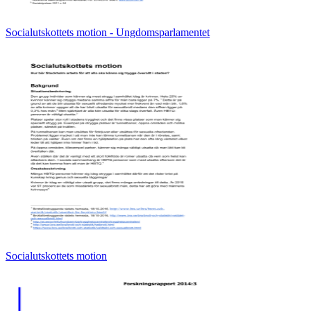
Socialutskottets motion - Ungdomsparlamentet
Socialutskottets motion