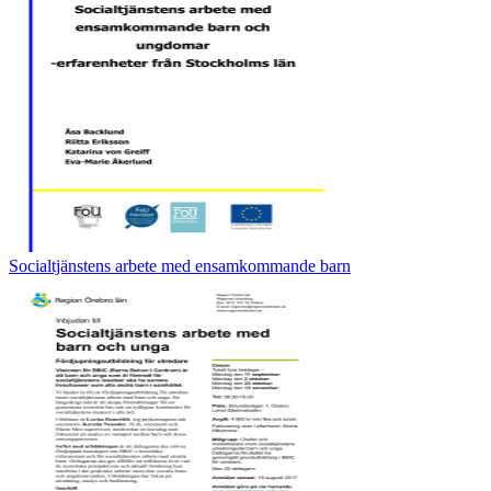
Socialtjänstens arbete med ensamkommande barn