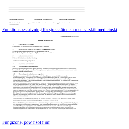
Funktionsbeskrivning för sjuksköterska med särskilt medicinskt
Fungizone, pow f sol f inf