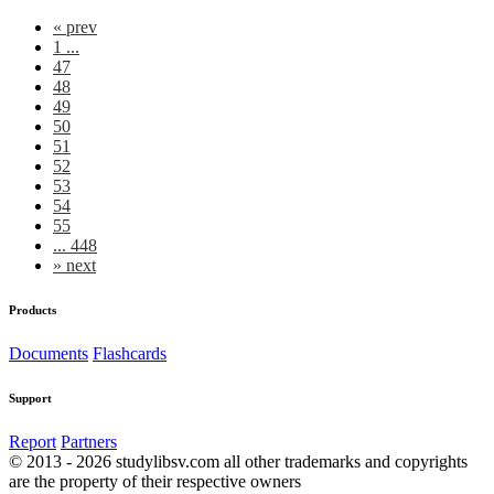
«
prev
1 ...
47
48
49
50
51
52
53
54
55
... 448
»
next
Products
Documents
Flashcards
Support
Report
Partners
© 2013 - 2026 studylibsv.com all other trademarks and copyrights
are the property of their respective owners