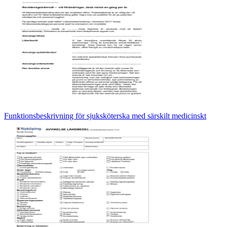
Funktionsbeskrivning för sjuksköterska med särskilt medicinskt