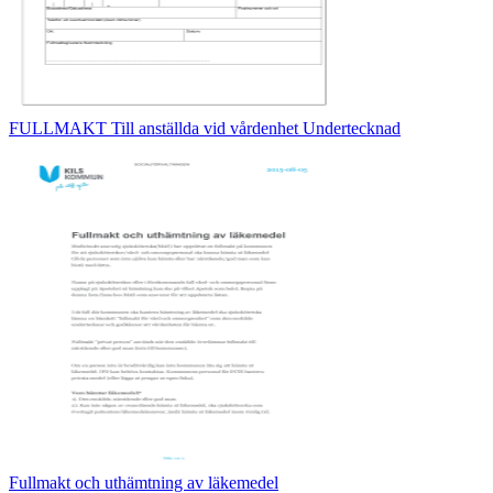
FULLMAKT Till anställda vid vårdenhet Undertecknad
Fullmakt och uthämtning av läkemedel