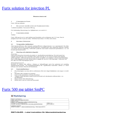
Furix solution for injection PL
Furix 500 mg tablet SmPC