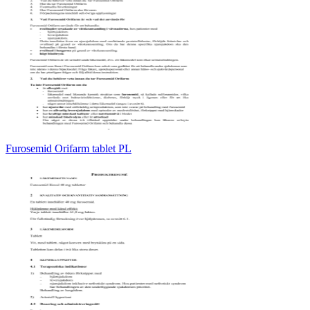
Furosemid Orifarm tablet PL