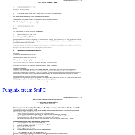
Funginix cream SmPC