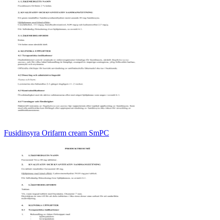
Fusidinsyra Orifarm cream SmPC