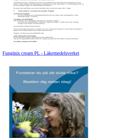
Funginix cream PL - Läkemedelsverket