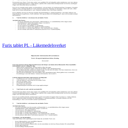
Furix tablet PL - Läkemedelsverket