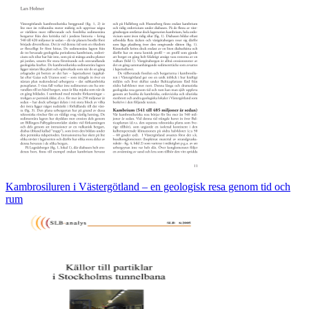
Kambrosiluren i Västergötland – en geologisk resa genom tid och
rum