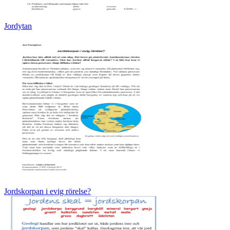
Jordytan
Jordskorpan i evig rörelse?