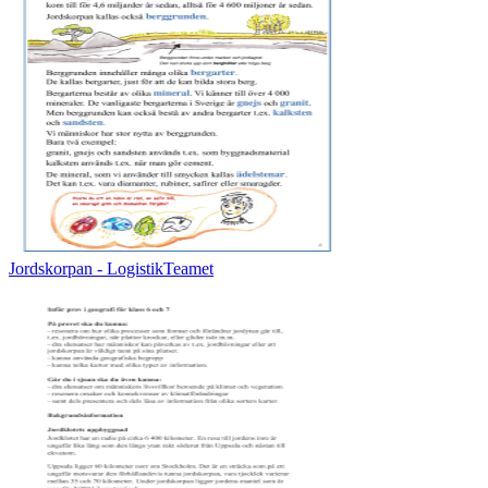
Jordskorpan - LogistikTeamet