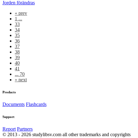
Jorden förändras
«
prev
1 ...
33
34
35
36
37
38
39
40
41
... 70
»
next
Products
Documents
Flashcards
Support
Report
Partners
© 2013 - 2026 studylibsv.com all other trademarks and copyrights