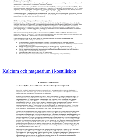
Kalcium och magnesium i kosttillskott