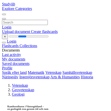
Study
lib
Explore Categories
Login
Upload document
Create flashcards
×
Login
Flashcards
Collections
Documents
Last activity
My documents
Saved documents
Profile
Språk efter land
Matematik
Vetenskap
Samhällsvetenskap
Näringsliv
Ingenjörsvetenskap
Arts & Humanities
Historia
Vetenskap
Geovetenskap
Geologi