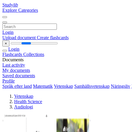
Study
lib
Explore Categories
Login
Upload document
Create flashcards
×
Login
Flashcards
Collections
Documents
Last activity
My documents
Saved documents
Profile
Språk efter land
Matematik
Vetenskap
Samhällsvetenskap
Näringsliv
Vetenskap
Health Science
Audiologi