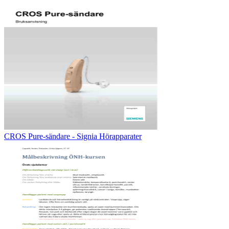
CROS Pure-sändare - Signia Hörapparater