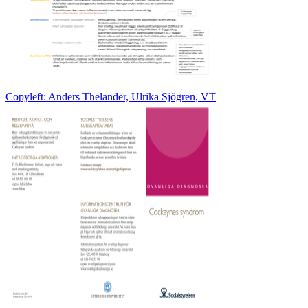
Copyleft: Anders Thelander, Ulrika Sjögren, VT