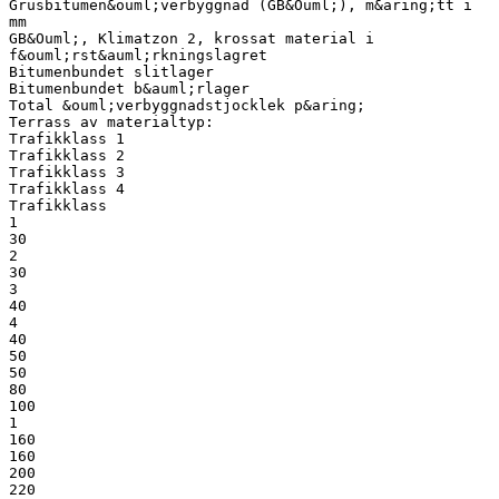
Grusbitumen&ouml;verbyggnad (GB&Ouml;), m&aring;tt i
mm
GB&Ouml;, Klimatzon 2, krossat material i
f&ouml;rst&auml;rkningslagret
Bitumenbundet slitlager
Bitumenbundet b&auml;rlager
Total &ouml;verbyggnadstjocklek p&aring;
Terrass av materialtyp:
Trafikklass 1
Trafikklass 2
Trafikklass 3
Trafikklass 4
Trafikklass
1
30
2
30
3
40
4
40
50
50
80
100
1
160
160
200
220