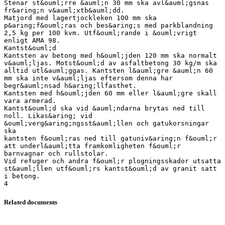
Stenar st&ouml;rre &auml;n 30 mm ska avl&auml;gsnas
fr&aring;n v&auml;xtb&auml;dd.
Matjord med lagertjockleken 100 mm ska
p&aring;f&ouml;ras och bes&aring;s med parkblandning
2,5 kg per 100 kvm. Utf&ouml;rande i &ouml;vrigt
enligt AMA 98.
Kantst&ouml;d
Kantsten av betong med h&ouml;jden 120 mm ska normalt
v&auml;ljas. Motst&ouml;d av asfaltbetong 30 kg/m ska
alltid utl&auml;ggas. Kantsten l&auml;gre &auml;n 60
mm ska inte v&auml;ljas eftersom denna har
begr&auml;nsad h&aring;llfasthet.
Kantsten med h&ouml;jden 60 mm eller l&auml;gre skall
vara armerad.
Kantst&ouml;d ska vid &auml;ndarna brytas ned till
noll. Likas&aring; vid
&ouml;verg&aring;ngsst&auml;llen och gatukorsningar
ska
kantsten f&ouml;ras ned till gatuniv&aring;n f&ouml;r
att underl&auml;tta framkomligheten f&ouml;r
barnvagnar och rullstolar.
Vid refuger och andra f&ouml;r plogningsskador utsatta
st&auml;llen utf&ouml;rs kantst&ouml;d av granit satt
i betong.
Related documents