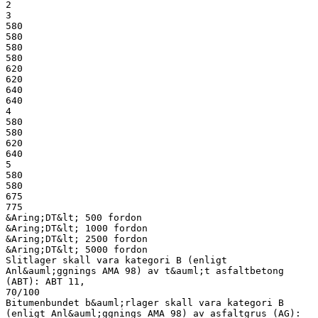
2
3
580
580
580
580
620
620
640
640
4
580
580
620
640
5
580
580
675
775
&Aring;DT&lt; 500 fordon
&Aring;DT&lt; 1000 fordon
&Aring;DT&lt; 2500 fordon
&Aring;DT&lt; 5000 fordon
Slitlager skall vara kategori B (enligt
Anl&auml;ggnings AMA 98) av t&auml;t asfaltbetong
(ABT): ABT 11,
70/100
Bitumenbundet b&auml;rlager skall vara kategori B
(enligt Anl&auml;ggnings AMA 98) av asfaltgrus (AG):