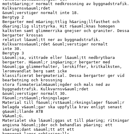
motst&aring;r normalt nedkrossning av byggnadstrafik.
Kulkvarnsv&auml;rdet
&ouml;verstiger normalt inte 18.
Bergtyp 2
Bergarter med m&aring;ttlig h&aring;llfasthet och
d&aring;lig slitstyrka. Hit r&auml;knas homogen
kalksten samt glimmerrika gnejser och graniter. Dessa
bergarter krossas
relativt l&auml;tt ner av byggnadstrafik.
Kulkvarnsv&auml;rdet &ouml;verstiger normalt
inte 30.
Bergtyp 3
L&ouml;sa, vittrade eller l&auml;tt nedbrytbara
bergarter. H&auml;r ing&aring;r bergarter med
h&ouml;ga glimmerhalter, lerskiffer, kritkalksten,
leromvandlat berg samt icke
klassificerat bergmaterial. Dessa bergarter ger vid
bearbetning och krossning
stora finmaterialm&auml;ngder och mals ned av
byggnadstrafik. Kulkvarnsv&auml;rdet
&ouml;verstiger normalt 30.
F&ouml;rst&auml;rkningslager
Material till f&ouml;rst&auml;rkningslager f&ouml;r
belagda v&auml;gar ska uppfylla krav enligt senast
g&auml;llande ATB
V&Auml;G.
Materialet ska l&auml;ggas ut till p&aring; ritningar
angivna h&ouml;jder och behandlas p&aring; ett
s&aring;dant s&auml;tt att ett
homogent lager erh&aring;lls.