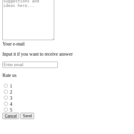
Your e-mail
Input it if you want to receive answer
Rate us
1
2
3
4
5
Cancel
Send