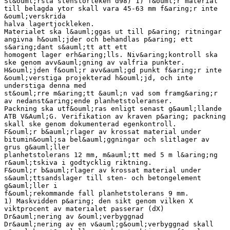
St&ouml;rsta stenstorleken d98) 1) f&ouml;r material
till belagda ytor skall vara 45-63 mm f&aring;r inte
&ouml;verskrida
halva lagertjockleken.
Materialet ska l&auml;ggas ut till p&aring; ritningar
angivna h&ouml;jder och behandlas p&aring; ett
s&aring;dant s&auml;tt att ett
homogent lager erh&aring;lls. Niv&aring;kontroll ska
ske genom avv&auml;gning av valfria punkter.
H&ouml;jden f&ouml;r avv&auml;gd punkt f&aring;r inte
&ouml;verstiga projekterad h&ouml;jd, och inte
understiga denna med
st&ouml;rre m&aring;tt &auml;n vad som framg&aring;r
av nedanst&aring;ende planhetstoleranser.
Packning ska utf&ouml;ras enligt senast g&auml;llande
ATB V&Auml;G. Verifikation av kraven p&aring; packning
skall ske genom dokumenterad egenkontroll.
F&ouml;r b&auml;rlager av krossat material under
bitumin&ouml;sa bel&auml;ggningar och slitlager av
grus g&auml;ller
planhetstolerans 12 mm, m&auml;tt med 5 m l&aring;ng
r&auml;tskiva i godtycklig riktning.
F&ouml;r b&auml;rlager av krossat material under
s&auml;ttsandslager till sten- och betongelement
g&auml;ller i
f&ouml;rekommande fall planhetstolerans 9 mm.
1) Maskvidden p&aring; den sikt genom vilken X
viktprocent av materialet passerar (dX)
Dr&auml;nering av &ouml;verbyggnad
Dr&auml;nering av en v&auml;g&ouml;verbyggnad skall