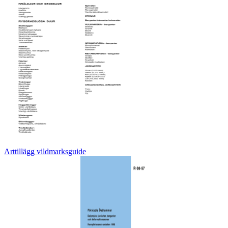
Arttillägg vildmarksguide