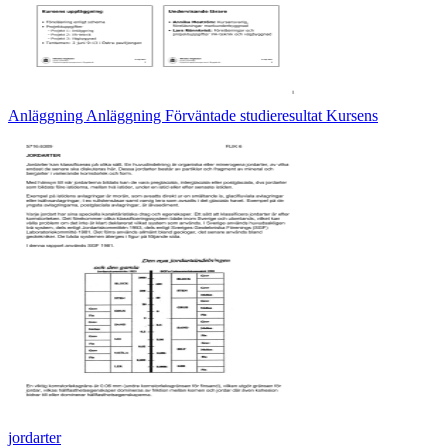
Anläggning Anläggning Förväntade studieresultat Kursens
jordarter