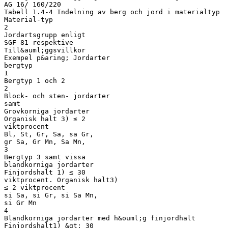
AG 16/ 160/220
Tabell 1.4-4 Indelning av berg och jord i materialtyp
Material-typ
2
Jordartsgrupp enligt
SGF 81 respektive
Till&auml;ggsvillkor
Exempel p&aring; Jordarter
bergtyp
1
Bergtyp 1 och 2
2
Block- och sten- jordarter
samt
Grovkorniga jordarter
Organisk halt 3) ≤ 2
viktprocent
Bl, St, Gr, Sa, sa Gr,
gr Sa, Gr Mn, Sa Mn,
3
Bergtyp 3 samt vissa
blandkorniga jordarter
Finjordshalt 1) ≤ 30
viktprocent. Organisk halt3)
≤ 2 viktprocent
si Sa, si Gr, si Sa Mn,
si Gr Mn
4
Blandkorniga jordarter med h&ouml;g finjordhalt
Finjordshalt1) &gt; 30