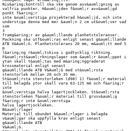
Niv&aring;kontroll ska ske genom avv&auml;gning av
valfria punkter. H&ouml;jden f&ouml;r avv&auml;gd
punkt f&aring;r
inte &ouml;verstiga projekterad h&ouml;jd, och inte
understiga denna med mer &auml;n 2 cm ut&ouml;ver vad
som
3
framg&aring;r av g&auml;llande planhetstoleranser.
Packning ska utf&ouml;ras enligt senast g&auml;llande
ATB V&Auml;G. Planhetstolerans 20 mm, m&auml;tt med 5
m
l&aring;ng r&auml;tskiva i godtycklig riktning.
F&ouml;rst&auml;rkningslager som &auml;r &ouml;ppet i
ytan skall t&auml;tas med m&aring;nggraderat
krossmaterial enligt senast
g&auml;llande ATB V&Auml;G med st&ouml;rsta
stenstorlek mellan 20 och 35 mm.
St&ouml;rsta stenstorleken (d98) 1) f&ouml;r material
till belagda ytor skall vara 63-125 mm och f&aring;r
inte
&ouml;verstiga halva lagertjockleken. St&ouml;rsta
stenstorleken f&ouml;r material till grusv&auml;g
f&aring;r inte &ouml;verstiga
halva lagertjockleken.
B&auml;rlager
Material till obundet b&auml;rlager i belagda
v&auml;gar ska uppfylla krav enligt senast
g&auml;llande ATB
V&Auml;G.