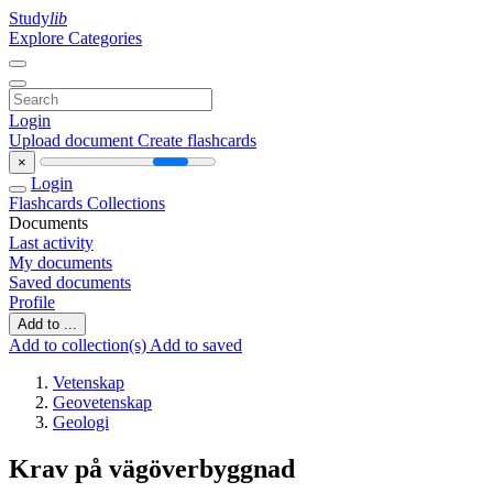
Study
lib
Explore Categories
Login
Upload document
Create flashcards
×
Login
Flashcards
Collections
Documents
Last activity
My documents
Saved documents
Profile
Add to ...
Add to collection(s)
Add to saved
Vetenskap
Geovetenskap
Geologi
Krav på vägöverbyggnad