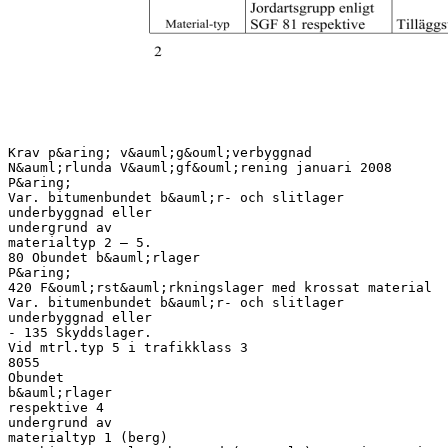
Krav p&aring; v&auml;g&ouml;verbyggnad
N&auml;rlunda V&auml;gf&ouml;rening januari 2008
P&aring;
Var. bitumenbundet b&auml;r- och slitlager
underbyggnad eller
undergrund av
materialtyp 2 – 5.
80 Obundet b&auml;rlager
P&aring;
420 F&ouml;rst&auml;rkningslager med krossat material
Var. bitumenbundet b&auml;r- och slitlager
underbyggnad eller
- 135 Skyddslager.
Vid mtrl.typ 5 i trafikklass 3
8055
Obundet
b&auml;rlager
respektive 4
undergrund av
materialtyp 1 (berg)