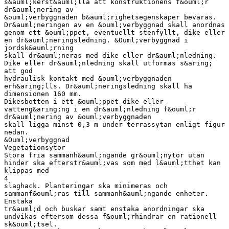
s&auml;kerst&auml;lla att konstruktionens f&ouml;r
dr&auml;nering av
&ouml;verbyggnaden b&auml;righetsegenskaper bevaras.
Dr&auml;neringen av en &ouml;verbyggnad skall anordnas
genom ett &ouml;ppet, eventuellt stenfyllt, dike eller
en dr&auml;neringsledning. &Ouml;verbyggnad i
jordsk&auml;rning
skall dr&auml;neras med dike eller dr&auml;nledning.
Dike eller dr&auml;nledning skall utformas s&aring;
att god
hydraulisk kontakt med &ouml;verbyggnaden
erh&aring;lls. Dr&auml;neringsledning skall ha
dimensionen 160 mm.
Dikesbotten i ett &ouml;ppet dike eller
vatteng&aring;ng i en dr&auml;nledning f&ouml;r
dr&auml;nering av &ouml;verbyggnaden
skall ligga minst 0,3 m under terrassytan enligt figur
nedan.
&Ouml;verbyggnad
Vegetationsytor
Stora fria sammanh&auml;ngande gr&ouml;nytor utan
hinder ska efterstr&auml;vas som med l&auml;tthet kan
klippas med
4
slaghack. Planteringar ska minimeras och
sammanf&ouml;ras till sammanh&auml;ngande enheter.
Enstaka
tr&auml;d och buskar samt enstaka anordningar ska
undvikas eftersom dessa f&ouml;rhindrar en rationell
sk&ouml;tsel.