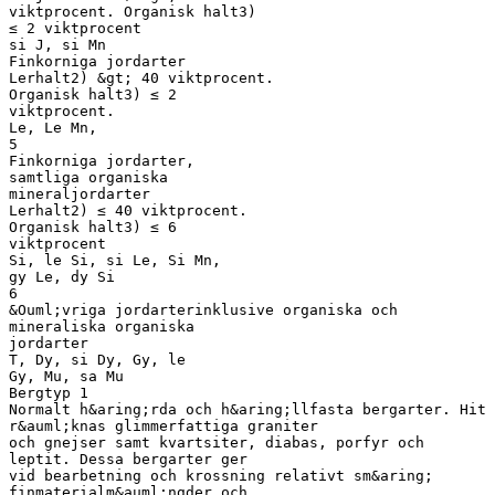
viktprocent. Organisk halt3)
≤ 2 viktprocent
si J, si Mn
Finkorniga jordarter
Lerhalt2) &gt; 40 viktprocent.
Organisk halt3) ≤ 2
viktprocent.
Le, Le Mn,
5
Finkorniga jordarter,
samtliga organiska
mineraljordarter
Lerhalt2) ≤ 40 viktprocent.
Organisk halt3) ≤ 6
viktprocent
Si, le Si, si Le, Si Mn,
gy Le, dy Si
6
&Ouml;vriga jordarterinklusive organiska och
mineraliska organiska
jordarter
T, Dy, si Dy, Gy, le
Gy, Mu, sa Mu
Bergtyp 1
Normalt h&aring;rda och h&aring;llfasta bergarter. Hit
r&auml;knas glimmerfattiga graniter
och gnejser samt kvartsiter, diabas, porfyr och
leptit. Dessa bergarter ger
vid bearbetning och krossning relativt sm&aring;
finmaterialm&auml;ngder och