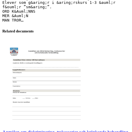
Elever som g&aring;r i &aring;rskurs 1-3 &auml;r
f&ouml;r ”sm&aring;”.
ORD K&Auml;NNS
MER &Auml;N
Related documents