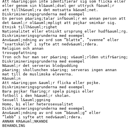
Att n&aring;gon inte identifierar sig som flicka eller 
eller genom sin kl&auml;dsel ger uttryck f&ouml;r
att tillh&ouml;ra det motsatta k&ouml;net.
Diskrimineringsgrunderna med exempel
En person p&aring;talar inf&ouml;r en annan person att
det &auml;r ol&auml;mpligt att pojkar sminkar sig.
Etnisk tillh&ouml;righet
Nationalitet eller etniskt ursprung eller hudf&auml;rg.
Diskrimineringsgrunderna med exempel
Anv&auml;ndning av ord som ”blatte”, ”svenne” eller
”svartskalle” i syfte att nedv&auml;rdera.
Religion och annan
trosuppfattning
Tron och hur man ser p&aring; v&auml;rlden utifr&aring;
Diskrimineringsgrunderna med exempel
N&auml;r det serveras blodpudding
p&aring; skollunchen s&aring; serveras ingen annan
mat till de muslimska eleverna.
K&ouml;n
Att n&aring;gon &auml;r flicka eller pojke.
Diskrimineringsgrunderna med exempel
Bara pojkar f&aring;r spela pingis eller
fotboll i den h&auml;r skolan.
Sexuell l&auml;ggning
Homo, bi eller heterosexualitet
Diskrimineringsgrunderna med exempel
Anv&auml;ndning av ord som ”b&ouml;g” eller
”lebb” i syfte att nedv&auml;rdera.
ANNAN KR&Auml;NKANDE
BEHANDLING