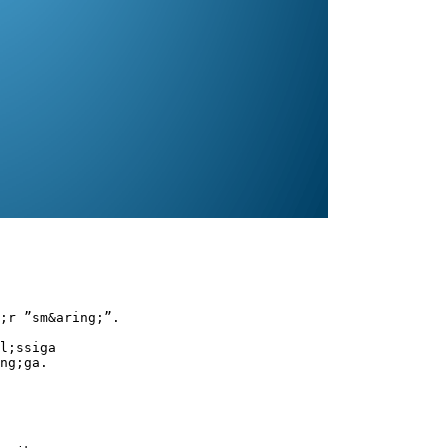
;r ”sm&aring;”.
l;ssiga
ng;ga.