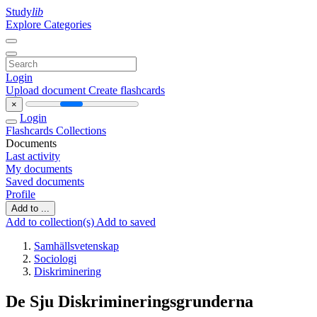
Study
lib
Explore Categories
Login
Upload document
Create flashcards
×
Login
Flashcards
Collections
Documents
Last activity
My documents
Saved documents
Profile
Add to ...
Add to collection(s)
Add to saved
Samhällsvetenskap
Sociologi
Diskriminering
De Sju Diskrimineringsgrunderna