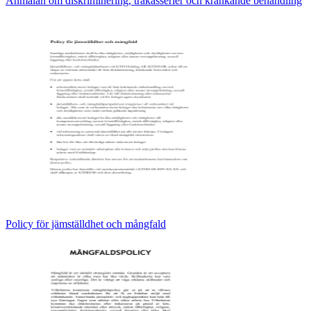
Anmälan om diskriminering, trakasserier och kränkande behandling
Policy för jämställdhet och mångfald