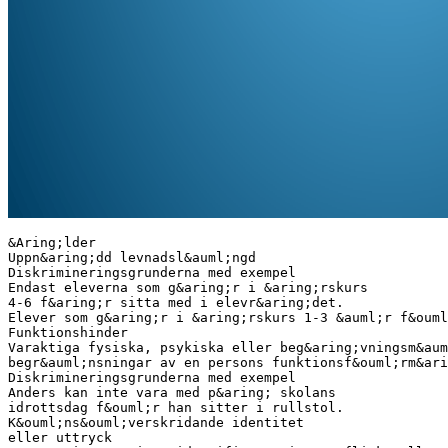
&Aring;lder
Uppn&aring;dd levnadsl&auml;ngd
Diskrimineringsgrunderna med exempel
Endast eleverna som g&aring;r i &aring;rskurs
4-6 f&aring;r sitta med i elevr&aring;det.
Elever som g&aring;r i &aring;rskurs 1-3 &auml;r f&ouml
Funktionshinder
Varaktiga fysiska, psykiska eller beg&aring;vningsm&aum
begr&auml;nsningar av en persons funktionsf&ouml;rm&ari
Diskrimineringsgrunderna med exempel
Anders kan inte vara med p&aring; skolans
idrottsdag f&ouml;r han sitter i rullstol.
K&ouml;ns&ouml;verskridande identitet
eller uttryck