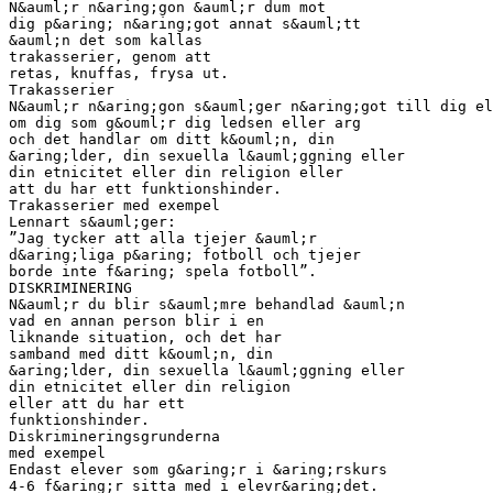
N&auml;r n&aring;gon &auml;r dum mot
dig p&aring; n&aring;got annat s&auml;tt
&auml;n det som kallas
trakasserier, genom att
retas, knuffas, frysa ut.
Trakasserier
N&auml;r n&aring;gon s&auml;ger n&aring;got till dig el
om dig som g&ouml;r dig ledsen eller arg
och det handlar om ditt k&ouml;n, din
&aring;lder, din sexuella l&auml;ggning eller
din etnicitet eller din religion eller
att du har ett funktionshinder.
Trakasserier med exempel
Lennart s&auml;ger:
”Jag tycker att alla tjejer &auml;r
d&aring;liga p&aring; fotboll och tjejer
borde inte f&aring; spela fotboll”.
DISKRIMINERING
N&auml;r du blir s&auml;mre behandlad &auml;n
vad en annan person blir i en
liknande situation, och det har
samband med ditt k&ouml;n, din
&aring;lder, din sexuella l&auml;ggning eller
din etnicitet eller din religion
eller att du har ett
funktionshinder.
Diskrimineringsgrunderna
med exempel
Endast elever som g&aring;r i &aring;rskurs
4-6 f&aring;r sitta med i elevr&aring;det.