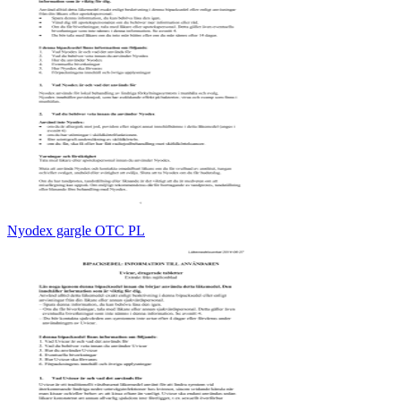
Nyodex gargle OTC PL