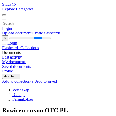
Study
lib
Explore Categories
Login
Upload document
Create flashcards
×
Login
Flashcards
Collections
Documents
Last activity
My documents
Saved documents
Profile
Add to ...
Add to collection(s)
Add to saved
Vetenskap
Biologi
Farmakologi
Rowiren cream OTC PL