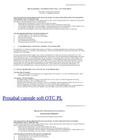
Prosabal capsule soft OTC PL