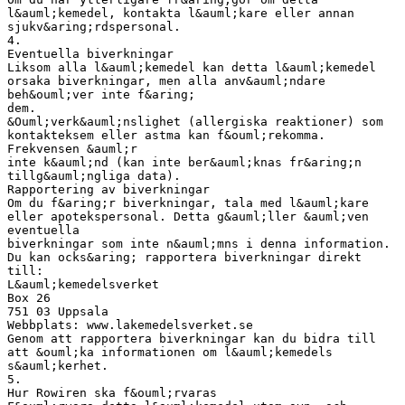
l&auml;kemedel, kontakta l&auml;kare eller annan
sjukv&aring;rdspersonal.
4.
Eventuella biverkningar
Liksom alla l&auml;kemedel kan detta l&auml;kemedel
orsaka biverkningar, men alla anv&auml;ndare
beh&ouml;ver inte f&aring;
dem.
&Ouml;verk&auml;nslighet (allergiska reaktioner) som
kontakteksem eller astma kan f&ouml;rekomma.
Frekvensen &auml;r
inte k&auml;nd (kan inte ber&auml;knas fr&aring;n
tillg&auml;ngliga data).
Rapportering av biverkningar
Om du f&aring;r biverkningar, tala med l&auml;kare
eller apotekspersonal. Detta g&auml;ller &auml;ven
eventuella
biverkningar som inte n&auml;mns i denna information.
Du kan ocks&aring; rapportera biverkningar direkt
till:
L&auml;kemedelsverket
Box 26
751 03 Uppsala
Webbplats: www.lakemedelsverket.se
Genom att rapportera biverkningar kan du bidra till
att &ouml;ka informationen om l&auml;kemedels
s&auml;kerhet.
5.
Hur Rowiren ska f&ouml;rvaras