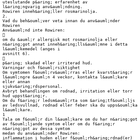
uteslutande p&aring; erfarenhet av
l&aring;ngvarig anv&auml;ndning.
Rowiren inneh&aring;ller rosmarinolja.
2.
Vad du beh&ouml;ver veta innan du anv&auml;nder
Rowiren
Anv&auml;nd inte Rowiren:

om du &auml;r allergisk mot rosmarinolja eller
n&aring;got annat inneh&aring;lls&auml;mne i detta
l&auml;kemedel (anges i
avsnitt 6).

p&aring; skadad eller irriterad hud.
Varningar och f&ouml;rsiktighet
Om symtomen f&ouml;rv&auml;rras eller kvarst&aring;r
l&auml;ngre &auml;n 4 veckor, kontakta l&auml;kare
eller annan
sjukv&aring;rdspersonal.
Avbryt behandlingen om rodnad, irritation eller torr
hud uppst&aring;r.
Om du f&aring;r ledsm&auml;rta som &aring;tf&ouml;ljs
av ledsvullnad, rodnad eller feber ska du upps&ouml;ka
l&auml;kare.
1
Tala om f&ouml;r din l&auml;kare om du har n&aring;got
av f&ouml;ljande symtom eller om du f&aring;r
n&aring;got av dessa symtom
medan du anv&auml;nder Rowiren:
inflammation i huden eller f&ouml;rh&aring;rdnad(er)