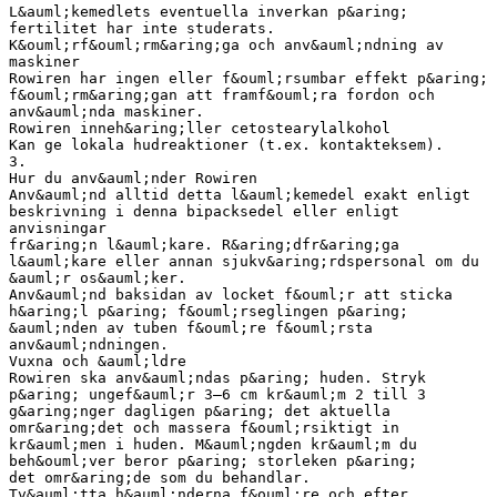
L&auml;kemedlets eventuella inverkan p&aring;
fertilitet har inte studerats.
K&ouml;rf&ouml;rm&aring;ga och anv&auml;ndning av
maskiner
Rowiren har ingen eller f&ouml;rsumbar effekt p&aring;
f&ouml;rm&aring;gan att framf&ouml;ra fordon och
anv&auml;nda maskiner.
Rowiren inneh&aring;ller cetostearylalkohol
Kan ge lokala hudreaktioner (t.ex. kontakteksem).
3.
Hur du anv&auml;nder Rowiren
Anv&auml;nd alltid detta l&auml;kemedel exakt enligt
beskrivning i denna bipacksedel eller enligt
anvisningar
fr&aring;n l&auml;kare. R&aring;dfr&aring;ga
l&auml;kare eller annan sjukv&aring;rdspersonal om du
&auml;r os&auml;ker.
Anv&auml;nd baksidan av locket f&ouml;r att sticka
h&aring;l p&aring; f&ouml;rseglingen p&aring;
&auml;nden av tuben f&ouml;re f&ouml;rsta
anv&auml;ndningen.
Vuxna och &auml;ldre
Rowiren ska anv&auml;ndas p&aring; huden. Stryk
p&aring; ungef&auml;r 3–6 cm kr&auml;m 2 till 3
g&aring;nger dagligen p&aring; det aktuella
omr&aring;det och massera f&ouml;rsiktigt in
kr&auml;men i huden. M&auml;ngden kr&auml;m du
beh&ouml;ver beror p&aring; storleken p&aring;
det omr&aring;de som du behandlar.
Tv&auml;tta h&auml;nderna f&ouml;re och efter