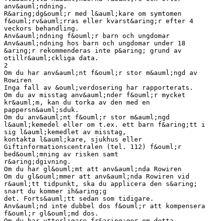
anv&auml;ndning.
R&aring;dg&ouml;r med l&auml;kare om symtomen
f&ouml;rv&auml;rras eller kvarst&aring;r efter 4
veckors behandling.
Anv&auml;ndning f&ouml;r barn och ungdomar
Anv&auml;ndning hos barn och ungdomar under 18
&aring;r rekommenderas inte p&aring; grund av
otillr&auml;ckliga data.
2
Om du har anv&auml;nt f&ouml;r stor m&auml;ngd av
Rowiren
Inga fall av &ouml;verdosering har rapporterats.
Om du av misstag anv&auml;nder f&ouml;r mycket
kr&auml;m, kan du torka av den med en
pappersn&auml;sduk.
Om du anv&auml;nt f&ouml;r stor m&auml;ngd
l&auml;kemedel eller om t.ex. ett barn f&aring;tt i
sig l&auml;kemedlet av misstag,
kontakta l&auml;kare, sjukhus eller
Giftinformationscentralen (tel. 112) f&ouml;r
bed&ouml;mning av risken samt
r&aring;dgivning.
Om du har gl&ouml;mt att anv&auml;nda Rowiren
Om du gl&ouml;mmer att anv&auml;nda Rowiren vid
r&auml;tt tidpunkt, ska du applicera den s&aring;
snart du kommer ih&aring;g
det. Forts&auml;tt sedan som tidigare.
Anv&auml;nd inte dubbel dos f&ouml;r att kompensera
f&ouml;r gl&ouml;md dos.
Om du har ytterligare fr&aring;gor om detta