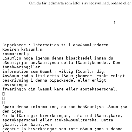
Bipacksedel: Information till anv&auml;ndaren
Rowiren kr&auml;m
rosmarinolja
L&auml;s noga igenom denna bipacksedel innan du
b&ouml;rjar anv&auml;nda detta l&auml;kemedel. Den
inneh&aring;ller
information som &auml;r viktig f&ouml;r dig.
Anv&auml;nd alltid detta l&auml;kemedel exakt enligt
beskrivning i denna bipacksedel eller enligt
anvisningar
fr&aring;n din l&auml;kare eller apotekspersonal.



Spara denna information, du kan beh&ouml;va l&auml;sa
den igen.
Om du f&aring;r biverkningar, tala med l&auml;kare,
apotekspersonal eller sjuksk&ouml;terska. Detta
g&auml;ller &auml;ven
eventuella biverkningar som inte n&auml;mns i denna