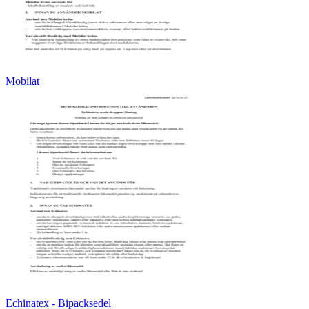
Mobilat
Echinatex - Bipacksedel