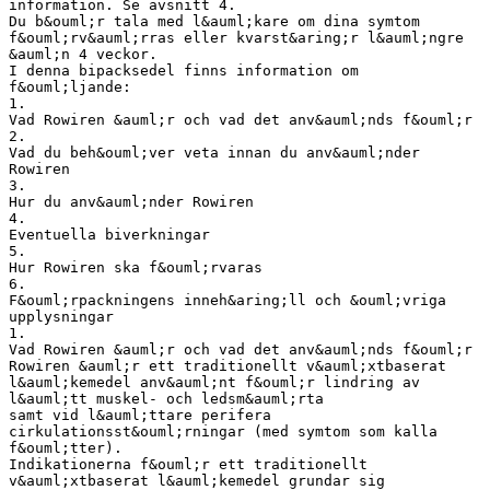
information. Se avsnitt 4.
Du b&ouml;r tala med l&auml;kare om dina symtom
f&ouml;rv&auml;rras eller kvarst&aring;r l&auml;ngre
&auml;n 4 veckor.
I denna bipacksedel finns information om
f&ouml;ljande:
1.
Vad Rowiren &auml;r och vad det anv&auml;nds f&ouml;r
2.
Vad du beh&ouml;ver veta innan du anv&auml;nder
Rowiren
3.
Hur du anv&auml;nder Rowiren
4.
Eventuella biverkningar
5.
Hur Rowiren ska f&ouml;rvaras
6.
F&ouml;rpackningens inneh&aring;ll och &ouml;vriga
upplysningar
1.
Vad Rowiren &auml;r och vad det anv&auml;nds f&ouml;r
Rowiren &auml;r ett traditionellt v&auml;xtbaserat
l&auml;kemedel anv&auml;nt f&ouml;r lindring av
l&auml;tt muskel- och ledsm&auml;rta
samt vid l&auml;ttare perifera
cirkulationsst&ouml;rningar (med symtom som kalla
f&ouml;tter).
Indikationerna f&ouml;r ett traditionellt
v&auml;xtbaserat l&auml;kemedel grundar sig