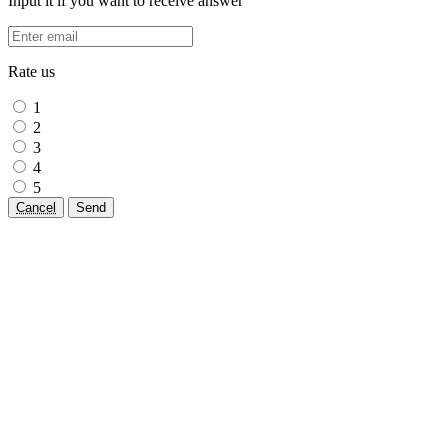
Input it if you want to receive answer
Rate us
1
2
3
4
5
Cancel
Send