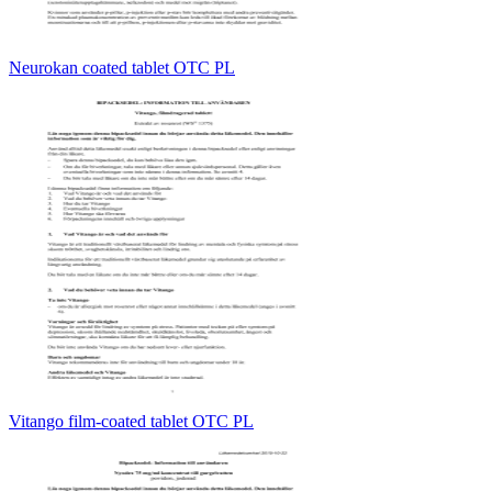
Neurokan coated tablet OTC PL
Vitango film-coated tablet OTC PL