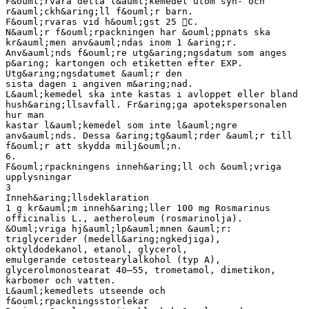
F&ouml;rvara detta l&auml;kemedel utom syn- och
r&auml;ckh&aring;ll f&ouml;r barn.
F&ouml;rvaras vid h&ouml;gst 25 C.
N&auml;r f&ouml;rpackningen har &ouml;ppnats ska
kr&auml;men anv&auml;ndas inom 1 &aring;r.
Anv&auml;nds f&ouml;re utg&aring;ngsdatum som anges
p&aring; kartongen och etiketten efter EXP.
Utg&aring;ngsdatumet &auml;r den
sista dagen i angiven m&aring;nad.
L&auml;kemedel ska inte kastas i avloppet eller bland
hush&aring;llsavfall. Fr&aring;ga apotekspersonalen
hur man
kastar l&auml;kemedel som inte l&auml;ngre
anv&auml;nds. Dessa &aring;tg&auml;rder &auml;r till
f&ouml;r att skydda milj&ouml;n.
6.
F&ouml;rpackningens inneh&aring;ll och &ouml;vriga
upplysningar
3
Inneh&aring;llsdeklaration
1 g kr&auml;m inneh&aring;ller 100 mg Rosmarinus
officinalis L., aetheroleum (rosmarinolja).
&Ouml;vriga hj&auml;lp&auml;mnen &auml;r:
triglycerider (medell&aring;ngkedjiga),
oktyldodekanol, etanol, glycerol,
emulgerande cetostearylalkohol (typ A),
glycerolmonostearat 40–55, trometamol, dimetikon,
karbomer och vatten.
L&auml;kemedlets utseende och
f&ouml;rpackningsstorlekar