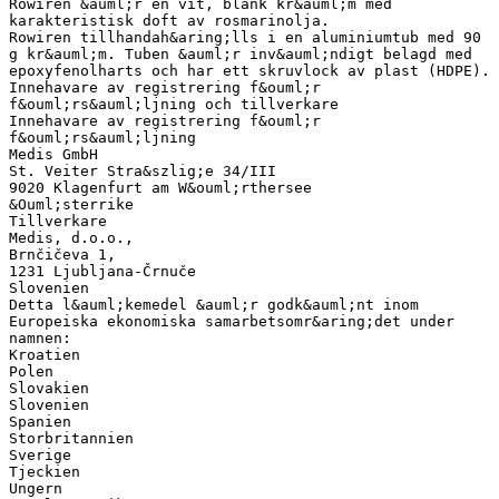
Rowiren &auml;r en vit, blank kr&auml;m med
karakteristisk doft av rosmarinolja.
Rowiren tillhandah&aring;lls i en aluminiumtub med 90
g kr&auml;m. Tuben &auml;r inv&auml;ndigt belagd med
epoxyfenolharts och har ett skruvlock av plast (HDPE).
Innehavare av registrering f&ouml;r
f&ouml;rs&auml;ljning och tillverkare
Innehavare av registrering f&ouml;r
f&ouml;rs&auml;ljning
Medis GmbH
St. Veiter Stra&szlig;e 34/III
9020 Klagenfurt am W&ouml;rthersee
&Ouml;sterrike
Tillverkare
Medis, d.o.o.,
Brnčičeva 1,
1231 Ljubljana-Črnuče
Slovenien
Detta l&auml;kemedel &auml;r godk&auml;nt inom
Europeiska ekonomiska samarbetsomr&aring;det under
namnen:
Kroatien
Polen
Slovakien
Slovenien
Spanien
Storbritannien
Sverige
Tjeckien
Ungern