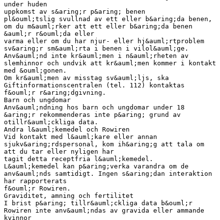
under huden
uppkomst av s&aring;r p&aring; benen
pl&ouml;tslig svullnad av ett eller b&aring;da benen,
om du m&auml;rker att ett eller b&aring;da benen
&auml;r r&ouml;da eller
varma eller om du har njur- eller hj&auml;rtproblem
sv&aring;r sm&auml;rta i benen i vilol&auml;ge.
Anv&auml;nd inte kr&auml;men i n&auml;rheten av
slemhinnor och undvik att kr&auml;men kommer i kontakt
med &ouml;gonen.
Om kr&auml;men av misstag sv&auml;ljs, ska
Giftinformationscentralen (tel. 112) kontaktas
f&ouml;r r&aring;dgivning.
Barn och ungdomar
Anv&auml;ndning hos barn och ungdomar under 18
&aring;r rekommenderas inte p&aring; grund av
otillr&auml;ckliga data.
Andra l&auml;kemedel och Rowiren
Vid kontakt med l&auml;kare eller annan
sjukv&aring;rdspersonal, kom ih&aring;g att tala om
att du tar eller nyligen har
tagit detta receptfria l&auml;kemedel.
L&auml;kemedel kan p&aring;verka varandra om de
anv&auml;nds samtidigt. Ingen s&aring;dan interaktion
har rapporterats
f&ouml;r Rowiren.
Graviditet, amning och fertilitet
I brist p&aring; tillr&auml;ckliga data b&ouml;r
Rowiren inte anv&auml;ndas av gravida eller ammande
kvinnor