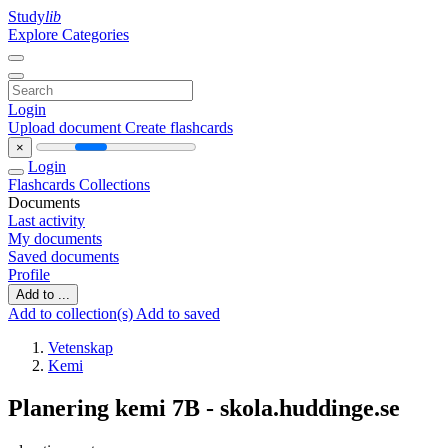
Study
lib
Explore Categories
Login
Upload document
Create flashcards
×
Login
Flashcards
Collections
Documents
Last activity
My documents
Saved documents
Profile
Add to ...
Add to collection(s)
Add to saved
Vetenskap
Kemi
Planering kemi 7B - skola.huddinge.se