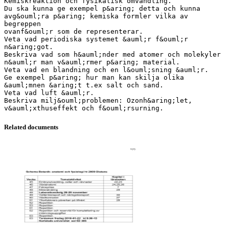
Kemiskreaktion och fysikalisk omvandling.
Du ska kunna ge exempel p&aring; detta och kunna
avg&ouml;ra p&aring; kemiska formler vilka av
begreppen
ovanf&ouml;r som de representerar.
Veta vad periodiska systemet &auml;r f&ouml;r
n&aring;got.
Beskriva vad som h&auml;nder med atomer och molekyler
n&auml;r man v&auml;rmer p&aring; material.
Veta vad en blandning och en l&ouml;sning &auml;r.
Ge exempel p&aring; hur man kan skilja olika
&auml;mnen &aring;t t.ex salt och sand.
Veta vad luft &auml;r.
Beskriva milj&ouml;problemen: Ozonh&aring;let,
Related documents