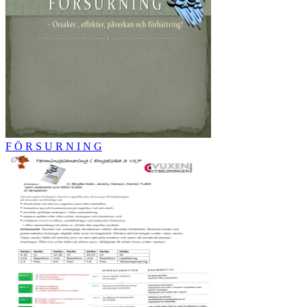
F Ö R S U R N I N G