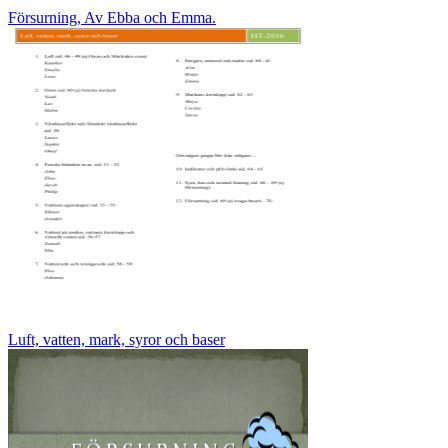
Försurning, Av Ebba och Emma.
Luft, vatten, mark, syror och baser