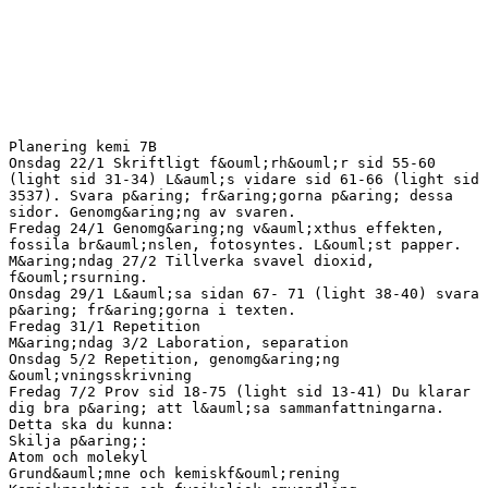
Planering kemi 7B
Onsdag 22/1 Skriftligt f&ouml;rh&ouml;r sid 55-60
(light sid 31-34) L&auml;s vidare sid 61-66 (light sid
3537). Svara p&aring; fr&aring;gorna p&aring; dessa
sidor. Genomg&aring;ng av svaren.
Fredag 24/1 Genomg&aring;ng v&auml;xthus effekten,
fossila br&auml;nslen, fotosyntes. L&ouml;st papper.
M&aring;ndag 27/2 Tillverka svavel dioxid,
f&ouml;rsurning.
Onsdag 29/1 L&auml;sa sidan 67- 71 (light 38-40) svara
p&aring; fr&aring;gorna i texten.
Fredag 31/1 Repetition
M&aring;ndag 3/2 Laboration, separation
Onsdag 5/2 Repetition, genomg&aring;ng
&ouml;vningsskrivning
Fredag 7/2 Prov sid 18-75 (light sid 13-41) Du klarar
dig bra p&aring; att l&auml;sa sammanfattningarna.
Detta ska du kunna:
Skilja p&aring;:
Atom och molekyl
Grund&auml;mne och kemiskf&ouml;rening