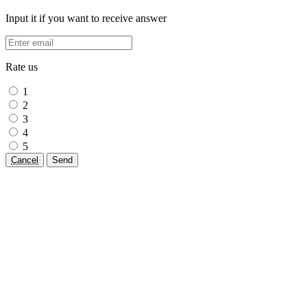
Input it if you want to receive answer
Rate us
1
2
3
4
5
Cancel
Send