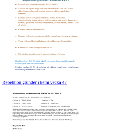
Repetition grunder i kemi vecka 47