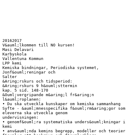
20162017
V&auml;lkommen till NO kursen!
Masi Delavari
Karbyskola
Vallentuna Kommun
LPP kemi
Kemiska bindningar, Periodiska systemet,
Jonf&ouml;reningar och
Salter
&Aring;rskurs och tidsperiod:
&Aring;rskurs 9 h&ouml;sttermin
kap. 5 sid. 148-170
&Ouml;vergripande m&aring;l fr&aring;n
l&auml;roplanen:
• Du ska utveckla kunskaper om kemiska sammanhang
Syfte - &auml;mnesspecifika f&ouml;rm&aring;gor som
eleverna ska utveckla genom
undervisningen:
• genomf&ouml;ra systematiska unders&ouml;kningar i
kemi
• anv&auml;nda kemins begrepp, modeller och teorier