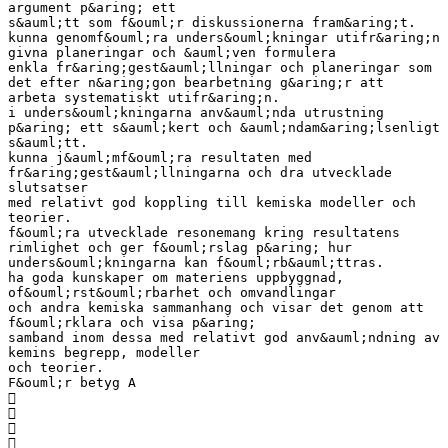
argument p&aring; ett
s&auml;tt som f&ouml;r diskussionerna fram&aring;t.
kunna genomf&ouml;ra unders&ouml;kningar utifr&aring;n
givna planeringar och &auml;ven formulera
enkla fr&aring;gest&auml;llningar och planeringar som
det efter n&aring;gon bearbetning g&aring;r att
arbeta systematiskt utifr&aring;n.
i unders&ouml;kningarna anv&auml;nda utrustning
p&aring; ett s&auml;kert och &auml;ndam&aring;lsenligt
s&auml;tt.
kunna j&auml;mf&ouml;ra resultaten med
fr&aring;gest&auml;llningarna och dra utvecklade
slutsatser
med relativt god koppling till kemiska modeller och
teorier.
f&ouml;ra utvecklade resonemang kring resultatens
rimlighet och ger f&ouml;rslag p&aring; hur
unders&ouml;kningarna kan f&ouml;rb&auml;ttras.
ha goda kunskaper om materiens uppbyggnad,
of&ouml;rst&ouml;rbarhet och omvandlingar
och andra kemiska sammanhang och visar det genom att
f&ouml;rklara och visa p&aring;
samband inom dessa med relativt god anv&auml;ndning av
kemins begrepp, modeller
och teorier.
F&ouml;r betyg A



