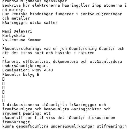
grund&auml;mnenas egenskaper
Beskriva hur elektronerna h&aring;ller ihop atomerna i
en molekyl
Hur kemiska bindningar fungerar i jonf&ouml;reningar
och metaller
N&aring;gra olika salter
-
Masi Delavari
Karbyskola
Vallentuna Kommun
-
F&ouml;rst&aring; vad en jonf&ouml;rening &auml;r och
att det finns surt och basiskt i naturen
-
Planera, utf&ouml;ra, dokumentera och utv&auml;rdera
unders&ouml;kningar.
Examination: PROV v.43
F&ouml;r betyg E






I diskussionerna st&auml;lla fr&aring;gor och
framf&ouml;ra och bem&ouml;ta &aring;sikter och
argument p&aring; ett
s&auml;tt som till viss del f&ouml;r diskussionen
fram&aring;t.
kunna genomf&ouml;ra unders&ouml;kningar utifr&aring;n