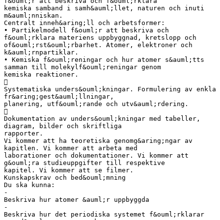
f&ouml;r att beskriva och f&ouml;rklara
kemiska samband i samh&auml;llet, naturen och inuti
m&auml;nniskan.
Centralt inneh&aring;ll och arbetsformer:
• Partikelmodell f&ouml;r att beskriva och
f&ouml;rklara materiens uppbyggnad, kretslopp och
of&ouml;rst&ouml;rbarhet. Atomer, elektroner och
k&auml;rnpartiklar.
• Kemiska f&ouml;reningar och hur atomer s&auml;tts
samman till molekylf&ouml;reningar genom
kemiska reaktioner.

Systematiska unders&ouml;kningar. Formulering av enkla
fr&aring;gest&auml;llningar,
planering, utf&ouml;rande och utv&auml;rdering.

Dokumentation av unders&ouml;kningar med tabeller,
diagram, bilder och skriftliga
rapporter.
Vi kommer att ha teoretiska genomg&aring;ngar av
kapitlen. Vi kommer att arbeta med
laborationer och dokumentationer. Vi kommer att
g&ouml;ra studieuppgifter till respektive
kapitel. Vi kommer att se filmer.
Kunskapskrav och bed&ouml;mning
Du ska kunna:
-
Beskriva hur atomer &auml;r uppbyggda
-
Beskriva hur det periodiska systemet f&ouml;rklarar