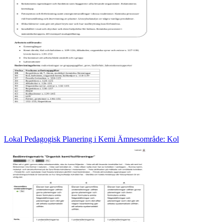
Lokal Pedagogisk Planering i Kemi Ämnesområde: Kol