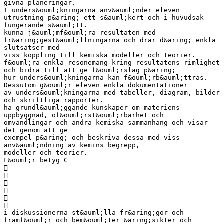
givna planeringar.
I unders&ouml;kningarna anv&auml;nder eleven
utrustning p&aring; ett s&auml;kert och i huvudsak
fungerande s&auml;tt.
kunna j&auml;mf&ouml;ra resultaten med
fr&aring;gest&auml;llningarna och drar d&aring; enkla
slutsatser med
viss koppling till kemiska modeller och teorier.
f&ouml;ra enkla resonemang kring resultatens rimlighet
och bidra till att ge f&ouml;rslag p&aring;
hur unders&ouml;kningarna kan f&ouml;rb&auml;ttras.
Dessutom g&ouml;r eleven enkla dokumentationer
av unders&ouml;kningarna med tabeller, diagram, bilder
och skriftliga rapporter.
ha grundl&auml;ggande kunskaper om materiens
uppbyggnad, of&ouml;rst&ouml;rbarhet och
omvandlingar och andra kemiska sammanhang och visar
det genom att ge
exempel p&aring; och beskriva dessa med viss
anv&auml;ndning av kemins begrepp,
modeller och teorier.
F&ouml;r betyg C






i diskussionerna st&auml;lla fr&aring;gor och
framf&ouml;r och bem&ouml;ter &aring;sikter och