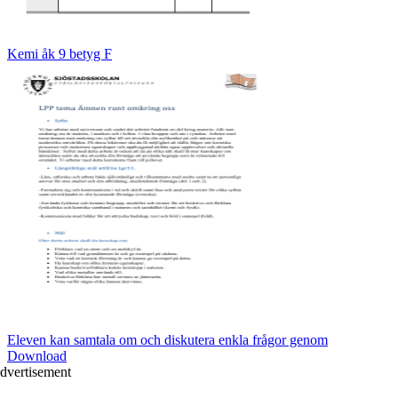
Kemi åk 9 betyg F
Eleven kan samtala om och diskutera enkla frågor genom
Download
dvertisement