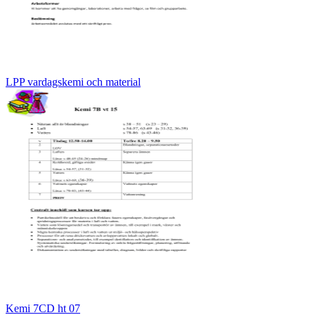
LPP vardagskemi och material
Kemi 7CD ht 07