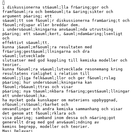

i diskussionerna st&auml;lla fr&aring;gor och
framf&ouml;ra och bem&ouml;ta &aring;sikter och
argument p&aring; ett
s&auml;tt som f&ouml;r diskussionerna fram&aring;t och
f&ouml;rdjupar eller breddar dem.
i unders&ouml;kningarna anv&auml;nda utrustning
p&aring; ett s&auml;kert, &auml;ndam&aring;lsenligt
och
effektivt s&auml;tt.
kunna j&auml;mf&ouml;ra resultaten med
fr&aring;gest&auml;llningarna och dra
v&auml;lutvecklade
slutsatser med god koppling till kemiska modeller och
teorier.
kunna f&ouml;ra v&auml;lutvecklade resonemang kring
resultatens rimlighet i relation till
m&ouml;jliga felk&auml;llor och ger f&ouml;rslag
p&aring; hur unders&ouml;kningarna kan
f&ouml;rb&auml;ttras och visar
p&aring; nya t&auml;nkbara fr&aring;gest&auml;llningar
att unders&ouml;ka.
ha mycket goda kunskaper om materiens uppbyggnad,
of&ouml;rst&ouml;rbarhet och
omvandlingar och andra kemiska sammanhang och visar
det genom att f&ouml;rklara och
visa p&aring; samband inom dessa och n&aring;got
generellt drag med god anv&auml;ndning av
kemins begrepp, modeller och teorier.
Masi Delavari