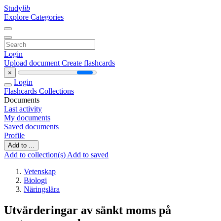
Study
lib
Explore Categories
Login
Upload document
Create flashcards
×
Login
Flashcards
Collections
Documents
Last activity
My documents
Saved documents
Profile
Add to ...
Add to collection(s)
Add to saved
Vetenskap
Biologi
Näringslära
Utvärderingar av sänkt moms på