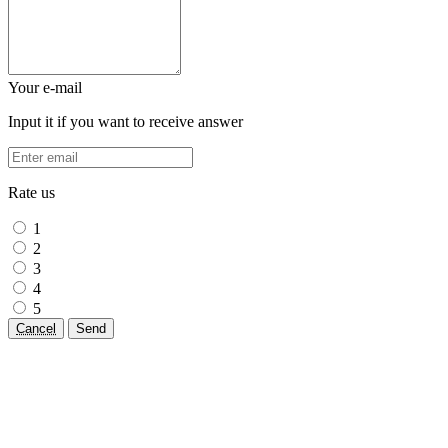
Your e-mail
Input it if you want to receive answer
Rate us
1
2
3
4
5
Cancel
Send