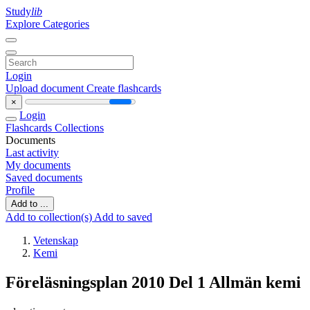
Study
lib
Explore Categories
Login
Upload document
Create flashcards
×
Login
Flashcards
Collections
Documents
Last activity
My documents
Saved documents
Profile
Add to ...
Add to collection(s)
Add to saved
Vetenskap
Kemi
Föreläsningsplan 2010 Del 1 Allmän kemi