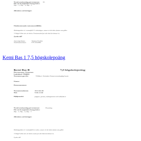
Kemi Bas 1 7,5 högskolepoäng