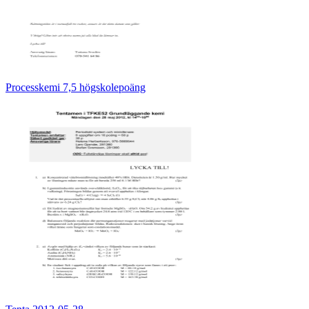
Processkemi 7,5 högskolepoäng