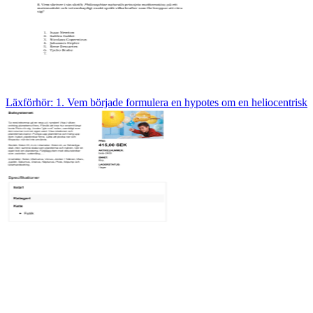
Läxförhör: 1. Vem började formulera en hypotes om en heliocentrisk