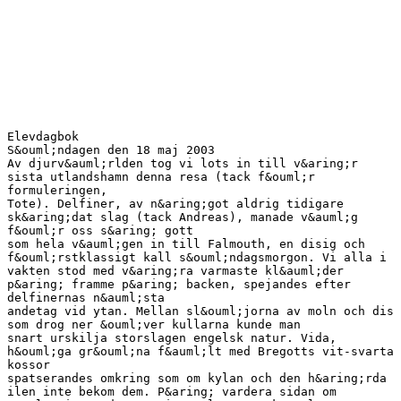
Elevdagbok
S&ouml;ndagen den 18 maj 2003
Av djurv&auml;rlden tog vi lots in till v&aring;r
sista utlandshamn denna resa (tack f&ouml;r
formuleringen,
Tote). Delfiner, av n&aring;got aldrig tidigare
sk&aring;dat slag (tack Andreas), manade v&auml;g
f&ouml;r oss s&aring; gott
som hela v&auml;gen in till Falmouth, en disig och
f&ouml;rstklassigt kall s&ouml;ndagsmorgon. Vi alla i
vakten stod med v&aring;ra varmaste kl&auml;der
p&aring; framme p&aring; backen, spejandes efter
delfinernas n&auml;sta
andetag vid ytan. Mellan sl&ouml;jorna av moln och dis
som drog ner &ouml;ver kullarna kunde man
snart urskilja storslagen engelsk natur. Vida,
h&ouml;ga gr&ouml;na f&auml;lt med Bregotts vit-svarta
kossor
spatserandes omkring som om kylan och den h&aring;rda
ilen inte bekom dem. P&aring; vardera sidan om