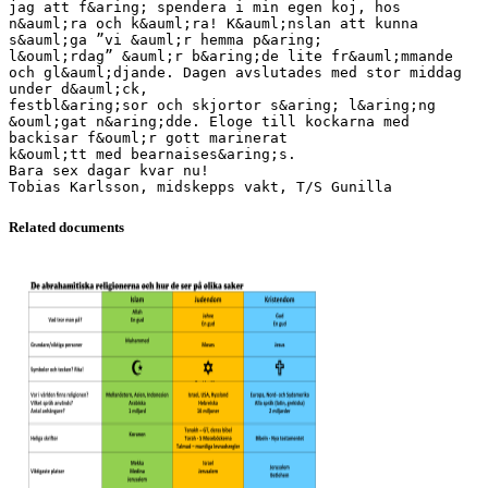
jag att f&aring; spendera i min egen koj, hos
n&auml;ra och k&auml;ra! K&auml;nslan att kunna
s&auml;ga ”vi &auml;r hemma p&aring;
l&ouml;rdag” &auml;r b&aring;de lite fr&auml;mmande
och gl&auml;djande. Dagen avslutades med stor middag
under d&auml;ck,
festbl&aring;sor och skjortor s&aring; l&aring;ng
&ouml;gat n&aring;dde. Eloge till kockarna med
backisar f&ouml;r gott marinerat
k&ouml;tt med bearnaises&aring;s.
Bara sex dagar kvar nu!
Related documents