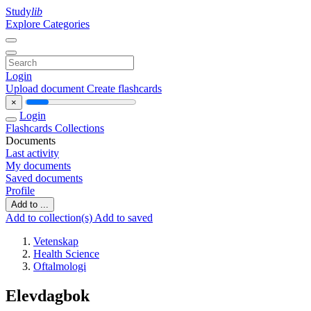
Study
lib
Explore Categories
Login
Upload document
Create flashcards
×
Login
Flashcards
Collections
Documents
Last activity
My documents
Saved documents
Profile
Add to ...
Add to collection(s)
Add to saved
Vetenskap
Health Science
Oftalmologi
Elevdagbok