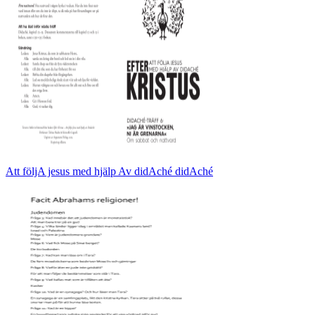
Att följA jesus med hjälp Av didAché didAché