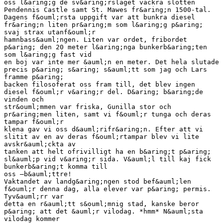
oss l&aring;g de sv&aring;rslaget vackra slotten
Pendennis Castle samt St. Mawes fr&aring;n 1500-tal.
Dagens f&ouml;rsta uppgift var att bunkra diesel
fr&aring;n liten pr&aring;m som l&aring;g p&aring;
svaj strax utanf&ouml;r
hamnbass&auml;ngen. Liten var ordet, fribordet
p&aring; den 20 meter l&aring;nga bunkerb&aring;ten
som l&aring;g fast vid
en boj var inte mer &auml;n en meter. Det hela slutade
precis p&aring; s&aring; s&auml;tt som jag och Lars
framme p&aring;
backen filosoferat oss fram till, det blev ingen
diesel f&ouml;r v&aring;r del. D&aring; b&aring;de
vinden och
str&ouml;mmen var friska, Gunilla stor och
pr&aring;men liten, samt vi f&ouml;r tunga och deras
tampar f&ouml;r
klena gav vi oss d&auml;rifr&aring;n. Efter att vi
slitit av en av deras f&ouml;rtampar blev vi lite
avskr&auml;ckta av
tanken att helt ofrivilligt ha en b&aring;t p&aring;
sl&auml;p vid v&aring;r sida. V&auml;l till kaj fick
bunkerb&aring;t komma till
oss –b&auml;ttre!
Vaktandet av landg&aring;ngen stod bef&auml;len
f&ouml;r denna dag, alla elever var p&aring; permis.
Tyv&auml;rr var
detta en r&auml;tt s&ouml;mnig stad, kanske beror
p&aring; att det &auml;r vilodag. *hmm* N&auml;sta
vilodag kommer