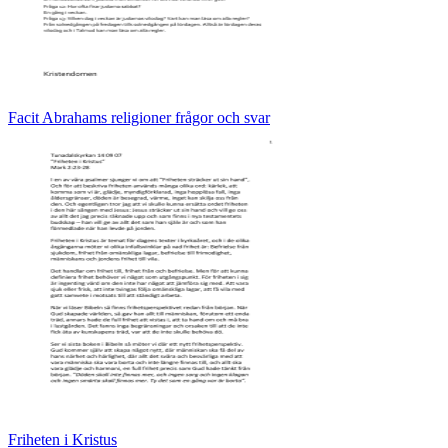
Facit Abrahams religioner frågor och svar
Friheten i Kristus