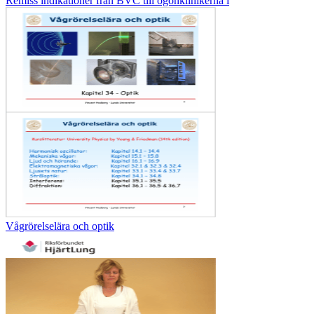
Remiss indikationer från BVC till ögonklinikerna i
Vågrörelselära och optik