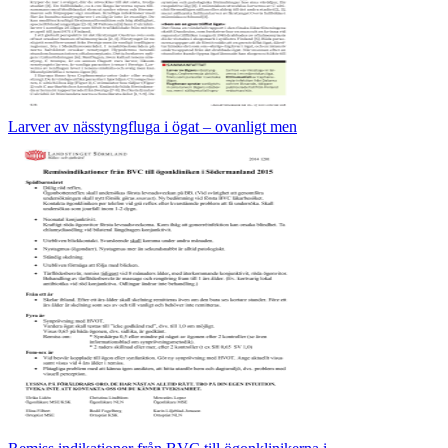
Larver av nässtyngfluga i ögat – ovanligt men