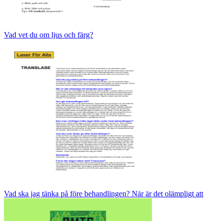
Vad vet du om ljus och färg?
Vad ska jag tänka på före behandlingen? När är det olämpligt att