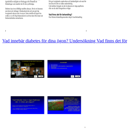
Vad innebär diabetes för dina ögon? Undersökning Vad finns det för