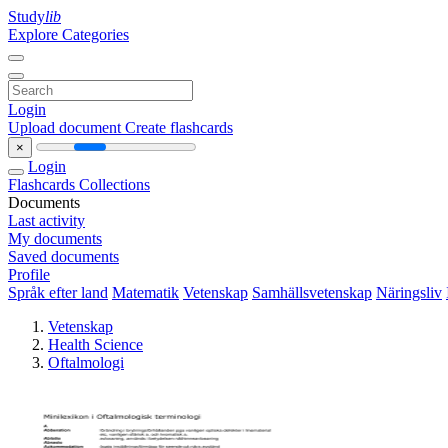
Study
lib
Explore Categories
Login
Upload document
Create flashcards
×
Login
Flashcards
Collections
Documents
Last activity
My documents
Saved documents
Profile
Språk efter land
Matematik
Vetenskap
Samhällsvetenskap
Näringsliv
Vetenskap
Health Science
Oftalmologi