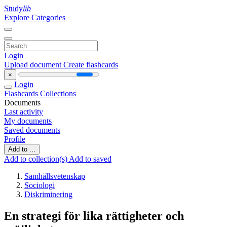
Study
lib
Explore Categories
Login
Upload document
Create flashcards
×
Login
Flashcards
Collections
Documents
Last activity
My documents
Saved documents
Profile
Add to ...
Add to collection(s)
Add to saved
Samhällsvetenskap
Sociologi
Diskriminering
En strategi för lika rättigheter och