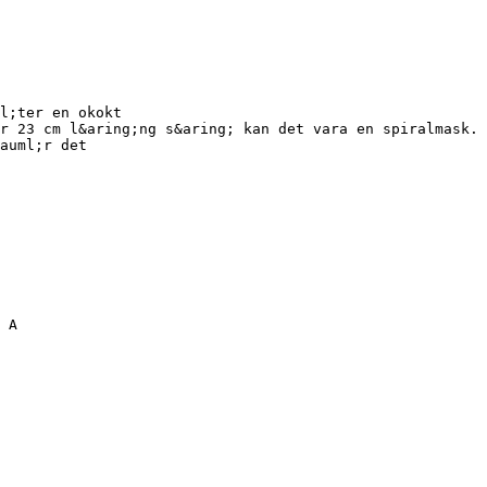
l;ter en okokt
r 23 cm l&aring;ng s&aring; kan det vara en spiralmask. 
auml;r det
 A