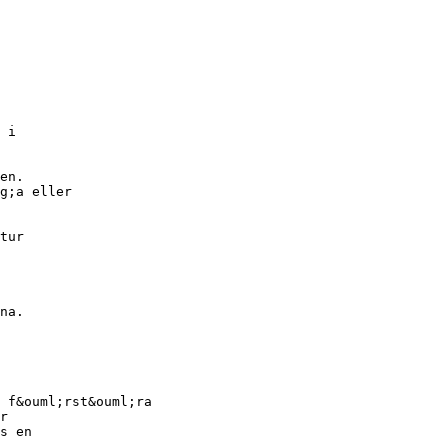
 i
en.
g;a eller
tur
na.
 f&ouml;rst&ouml;ra
r
s en