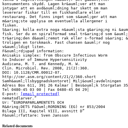
konsumentens skydd. Lagen kr&auml;ver att man
intygar att en avd&ouml;dning har skett om man
levererar fiskar till en fiskhandlare eller
restaurang. Det finns inget som s&auml;ger att man
m&aring;ste upplysa om eventuella allergener i
fisken.
S&aring; kolla extra noga n&auml;sta g&aring;ng ni &aum
fisk. Ser du en spiralformad smal tr&aring;d som &auml;
tr&aring;den d&auml;remot rak eller s-formad s&aring; &
troligen en torskmask. Fast chansen &auml;r nog
v&auml;ldigt liten.
F&ouml;rdjupad information:
Anisakis simplex: from Obscure Infectious Worm
to Inducer of Immune Hypersensitivity
Audicana, M. T. and Kennedy, M. W.
Clin. Microbiol. Rev. 2008, 21(2):360.
DOI: 10.1128/CMR.00012-07.
http://cmr.asm.org/content/21/2/360.short
Samh&auml;llsbyggnadskontoret│ Milj&ouml;avdelningen
Adress Box 611, 391 26 Kalmar │ Bes&ouml;k Storgatan 35
Tel 0480-45 03 00 │ Fax 0480-45 04 29│
E-post:
[email protected]
nematodlarver.”
Ur: ”EUROPAPARLAMENTETS OCH
R&Aring;DETS F&Ouml;RORDNING (EG) nr 853/2004
Bilaga III, Kapitel VIII, avsnitt D”
Related documents