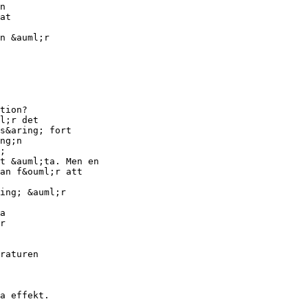
n
at
n &auml;r
tion?
l;r det
s&aring; fort
ng;n
;
t &auml;ta. Men en
an f&ouml;r att
ing; &auml;r
a
r
raturen
a effekt.