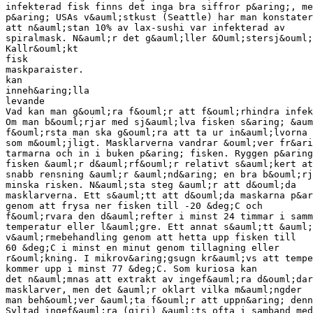
infekterad fisk finns det inga bra siffror p&aring;, me
p&aring; USAs v&auml;stkust (Seattle) har man konstater
att n&auml;stan 10% av lax-sushi var infekterad av
spiralmask. N&auml;r det g&auml;ller &Ouml;stersj&ouml;
Kallr&ouml;kt
fisk
maskparaister.
kan
inneh&aring;lla
levande
Vad kan man g&ouml;ra f&ouml;r att f&ouml;rhindra infek
Om man b&ouml;rjar med sj&auml;lva fisken s&aring; &aum
f&ouml;rsta man ska g&ouml;ra att ta ur in&auml;lvorna 
som m&ouml;jligt. Masklarverna vandrar &ouml;ver fr&ari
tarmarna och in i buken p&aring; fisken. Ryggen p&aring
fisken &auml;r d&auml;rf&ouml;r relativt s&auml;kert at
snabb rensning &auml;r &auml;nd&aring; en bra b&ouml;rj
minska risken. N&auml;sta steg &auml;r att d&ouml;da
masklarverna. Ett s&auml;tt att d&ouml;da maskarna p&ar
genom att frysa ner fisken till -20 &deg;C och
f&ouml;rvara den d&auml;refter i minst 24 timmar i samm
temperatur eller l&auml;gre. Ett annat s&auml;tt &auml;
v&auml;rmebehandling genom att hetta upp fisken till
60 &deg;C i minst en minut genom tillagning eller
r&ouml;kning. I mikrov&aring;gsugn kr&auml;vs att tempe
kommer upp i minst 77 &deg;C. Som kuriosa kan
det n&auml;mnas att extrakt av ingef&auml;ra d&ouml;dar
masklarver, men det &auml;r oklart vilka m&auml;ngder
man beh&ouml;ver &auml;ta f&ouml;r att uppn&aring; denn
Syltad ingef&auml;ra (giri) &auml;ts ofta i samband med