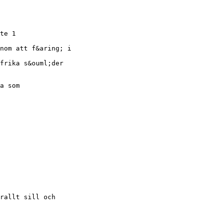
te 1
nom att f&aring; i
frika s&ouml;der
a som
rallt sill och