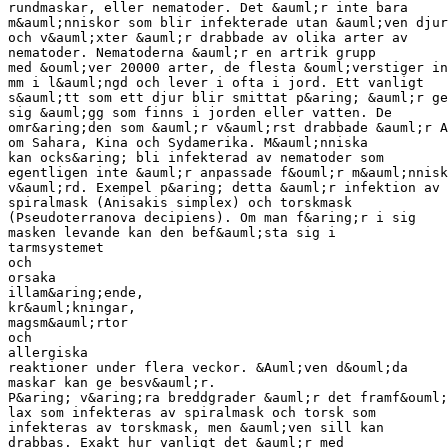
rundmaskar, eller nematoder. Det &auml;r inte bara
m&auml;nniskor som blir infekterade utan &auml;ven djur
och v&auml;xter &auml;r drabbade av olika arter av
nematoder. Nematoderna &auml;r en artrik grupp
med &ouml;ver 20000 arter, de flesta &ouml;verstiger in
mm i l&auml;ngd och lever i ofta i jord. Ett vanligt
s&auml;tt som ett djur blir smittat p&aring; &auml;r ge
sig &auml;gg som finns i jorden eller vatten. De
omr&aring;den som &auml;r v&auml;rst drabbade &auml;r A
om Sahara, Kina och Sydamerika. M&auml;nniska
kan ocks&aring; bli infekterad av nematoder som
egentligen inte &auml;r anpassade f&ouml;r m&auml;nnisk
v&auml;rd. Exempel p&aring; detta &auml;r infektion av
spiralmask (Anisakis simplex) och torskmask
(Pseudoterranova decipiens). Om man f&aring;r i sig
masken levande kan den bef&auml;sta sig i
tarmsystemet
och
orsaka
illam&aring;ende,
kr&auml;kningar,
magsm&auml;rtor
och
allergiska
reaktioner under flera veckor. &Auml;ven d&ouml;da
maskar kan ge besv&auml;r.
P&aring; v&aring;ra breddgrader &auml;r det framf&ouml;
lax som infekteras av spiralmask och torsk som
infekteras av torskmask, men &auml;ven sill kan
drabbas. Exakt hur vanligt det &auml;r med