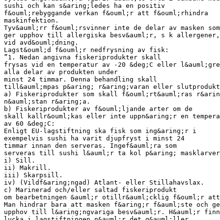
sushi och kan s&aring;ledes ha en positiv
f&ouml;rebyggande verkan f&ouml;r att f&ouml;rhindra
maskinfektion.
Tyv&auml;rr f&ouml;rsvinner inte de delar av masken som
ger upphov till allergiska besv&auml;r, s k allergener,
vid avd&ouml;dning.
Lagst&ouml;d f&ouml;r nedfrysning av fisk:
”1. Nedan angivna fiskeriprodukter skall
frysas vid en temperatur av -20 &deg;C eller l&auml;gre
alla delar av produkten under
minst 24 timmar. Denna behandling skall
till&auml;mpas p&aring; r&aring;varan eller slutprodukt
a) Fiskeriprodukter som skall f&ouml;rt&auml;ras r&arin
n&auml;stan r&aring;a.
b) Fiskeriprodukter av f&ouml;ljande arter om de
skall kallr&ouml;kas eller inte uppn&aring;r en tempera
av 60 &deg;C:
Enligt EU-lagstiftning ska fisk som ing&aring;r i
exempelvis sushi ha varit djupfryst i minst 24
timmar innan den serveras. Ingef&auml;ra som
serveras till sushi l&auml;r ta kol p&aring; masklarver
i) Sill.
ii) Makrill.
iii) Skarpsill.
iv) (Vildf&aring;ngad) Atlant- eller Stillahavslax.
c) Marinerad och/eller saltad fiskeriprodukt
om bearbetningen &auml;r otillr&auml;cklig f&ouml;r att
Man hindrar bara att masken f&aring;r f&auml;ste och ge
upphov till l&aring;ngvariga besv&auml;r. H&auml;r finn
lucka i lagstiftningen n&auml;r det g&auml;ller