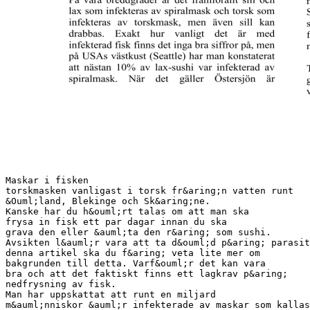
Maskar i fisken
torskmasken vanligast i torsk fr&aring;n vatten runt
&Ouml;land, Blekinge och Sk&aring;ne.
Kanske har du h&ouml;rt talas om att man ska
frysa in fisk ett par dagar innan du ska
grava den eller &auml;ta den r&aring; som sushi.
Avsikten l&auml;r vara att ta d&ouml;d p&aring; parasit
denna artikel ska du f&aring; veta lite mer om
bakgrunden till detta. Varf&ouml;r det kan vara
bra och att det faktiskt finns ett lagkrav p&aring;
nedfrysning av fisk.
Man har uppskattat att runt en miljard
m&auml;nniskor &auml;r infekterade av maskar som kallas