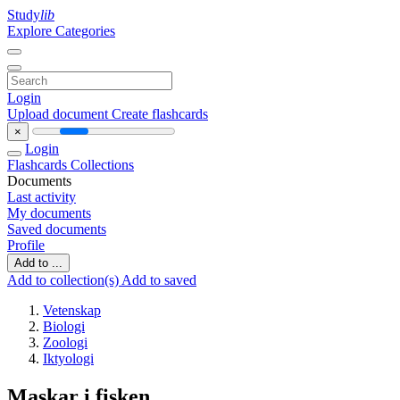
Study
lib
Explore Categories
Login
Upload document
Create flashcards
×
Login
Flashcards
Collections
Documents
Last activity
My documents
Saved documents
Profile
Add to ...
Add to collection(s)
Add to saved
Vetenskap
Biologi
Zoologi
Iktyologi
Maskar i fisken