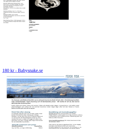
180 kr - Babysnake.se