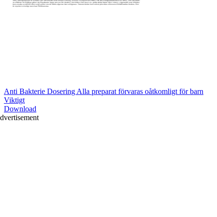
Anti Bakterie Dosering Alla preparat förvaras oåtkomligt för barn
Viktigt
Download
dvertisement