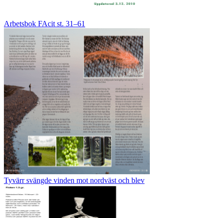
Arbetsbok FAcit st. 31–61
Tyvärr svängde vinden mot nordväst och blev