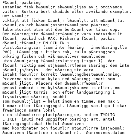
F&ouml;rpackning
Insamlad fisk b&ouml;r sk&ouml;ljas av i omgivande
vatten. Sortera bort skadade eller avvikande exemplar.
Det &auml;r
viktigt att fisken &auml;r l&auml;tt att m&auml;ta,
v&auml;ga och k&ouml;nsbest&auml;mma p&aring;
laboratoriet utan att den beh&ouml;ver tinas upp.
Den m&aring;ste d&auml;rf&ouml;r vara individuellt
f&ouml;rpackad och RAK. Fiskarna f&ouml;rpackas
d&auml;rf&ouml;r EN OCH EN i
plastp&aring;sar (som inte f&aring;r inneh&aring;lla
PVC). L&auml;gg i fisken rak, rulla p&aring;sen
omkring fisken och vik &ouml;ver &auml;nden
utan &ouml;vrig f&ouml;rslutning (figur 1). Var
f&ouml;rsiktig med stj&auml;rtfenan s&aring; den inte
b&ouml;js/bryts – den m&aring;ste vara
intakt f&ouml;r korrekt l&auml;ngdbest&auml;mning.
Proverna ska sedan kylas ned s&aring; snart som
m&ouml;jligt. Placera dem d&auml;rf&ouml;r
genast ombord i en kylv&auml;ska med is eller, om
m&ouml;jligt torris, och efter landg&aring;ng i
frysutrymme s&aring; snabbt
som m&ouml;jligt – helst inom en timme, men max 5
timmar efter f&aring;ngst. L&auml;gg samtliga fiskar
fr&aring;n samma lokal
i en st&ouml;rre plastp&aring;se, med en TYDLIG
ETIKETT inuti med uppgifter p&aring; art, antal,
f&aring;ngstlokal (helst &auml;ven
med koordinater och f&ouml;r st&ouml;rre insj&ouml;
&auml;ven l&auml;ge i sj&ouml;n), f&aring;ngstdatum