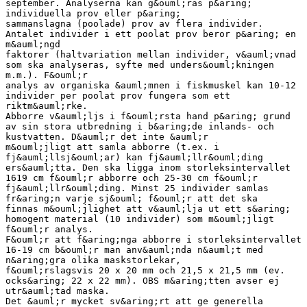
september. Analyserna kan g&ouml;ras p&aring;
individuella prov eller p&aring;
sammanslagna (poolade) prov av flera individer.
Antalet individer i ett poolat prov beror p&aring; en
m&auml;ngd
faktorer (haltvariation mellan individer, v&auml;vnad
som ska analyseras, syfte med unders&ouml;kningen
m.m.). F&ouml;r
analys av organiska &auml;mnen i fiskmuskel kan 10-12
individer per poolat prov fungera som ett
riktm&auml;rke.
Abborre v&auml;ljs i f&ouml;rsta hand p&aring; grund
av sin stora utbredning i b&aring;de inlands- och
kustvatten. D&auml;r det inte &auml;r
m&ouml;jligt att samla abborre (t.ex. i
fj&auml;llsj&ouml;ar) kan fj&auml;llr&ouml;ding
ers&auml;tta. Den ska ligga inom storleksintervallet
1619 cm f&ouml;r abborre och 25-30 cm f&ouml;r
fj&auml;llr&ouml;ding. Minst 25 individer samlas
fr&aring;n varje sj&ouml; f&ouml;r att det ska
finnas m&ouml;jlighet att v&auml;lja ut ett s&aring;
homogent material (10 individer) som m&ouml;jligt
f&ouml;r analys.
F&ouml;r att f&aring;nga abborre i storleksintervallet
16-19 cm b&ouml;r man anv&auml;nda n&auml;t med
n&aring;gra olika maskstorlekar,
f&ouml;rslagsvis 20 x 20 mm och 21,5 x 21,5 mm (ev.
ocks&aring; 22 x 22 mm). OBS m&aring;tten avser ej
utr&auml;tad maska.
Det &auml;r mycket sv&aring;rt att ge generella