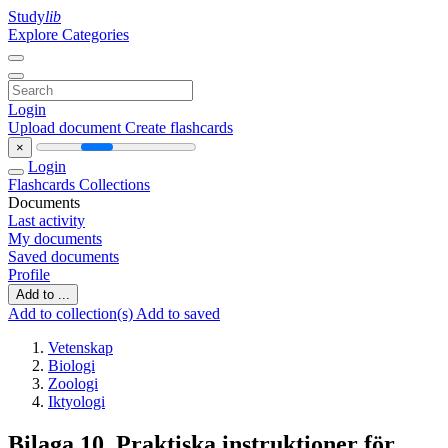
Study
lib
Explore Categories
Login
Upload document
Create flashcards
×
Login
Flashcards
Collections
Documents
Last activity
My documents
Saved documents
Profile
Add to ...
Add to collection(s)
Add to saved
Vetenskap
Biologi
Zoologi
Iktyologi
Bilaga 10. Praktiska instruktioner för