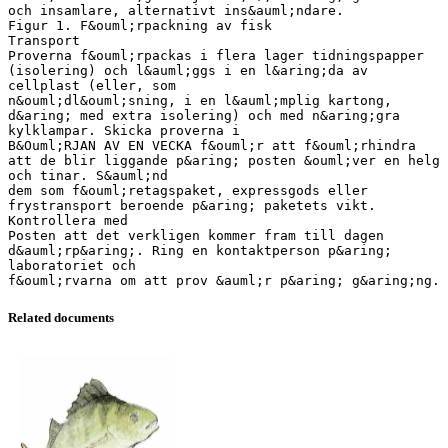
och insamlare, alternativt ins&auml;ndare.
Figur 1. F&ouml;rpackning av fisk
Transport
Proverna f&ouml;rpackas i flera lager tidningspapper
(isolering) och l&auml;ggs i en l&aring;da av
cellplast (eller, som
n&ouml;dl&ouml;sning, i en l&auml;mplig kartong,
d&aring; med extra isolering) och med n&aring;gra
kylklampar. Skicka proverna i
B&Ouml;RJAN AV EN VECKA f&ouml;r att f&ouml;rhindra
att de blir liggande p&aring; posten &ouml;ver en helg
och tinar. S&auml;nd
dem som f&ouml;retagspaket, expressgods eller
frystransport beroende p&aring; paketets vikt.
Kontrollera med
Posten att det verkligen kommer fram till dagen
d&auml;rp&aring;. Ring en kontaktperson p&aring;
laboratoriet och
Related documents