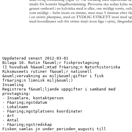
Uppdaterad senast 2012-03-01
Bilaga 10. Rutin f&ouml;r fiskprovtagning
(I huvudsak h&auml;mtad fr&aring;n Naturhistoriska
Riksmuseets rutiner f&ouml;r nationell
&ouml;vervakning av milj&ouml;gifter i fisk
fr&aring;n limnisk milj&ouml;)
Insamling
Registrera f&ouml;ljande uppgifter i samband med
provtagning:
- Insamlare, kontaktperson
- F&aring;ngstdatum
- Lokalnamn
- F&aring;ngstplatsens koordinater
- Art
- Antal
- F&aring;ngstredskap
Fisken samlas in under perioden augusti till