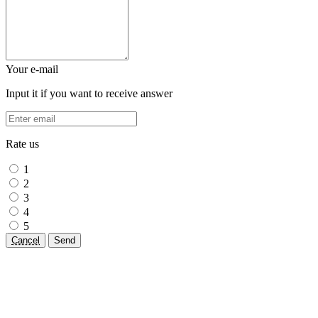
Your e-mail
Input it if you want to receive answer
Rate us
1
2
3
4
5
Cancel
Send