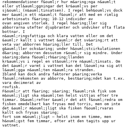
rekommendationer f&ouml;r hur m&aring;nga n&auml;t
eller utl&auml;ggningar det kr&auml;vs per
sj&ouml; (n&auml;tinsatsen). I regel beh&ouml;vs dock
mer &auml;n ett n&auml;t f&ouml;r att med en rimlig
arbetsinsats f&aring; 10-12 individer av
ovan angiven storlek. I regel h&aring;ller sig
abborrarna utefter djupbranter och undviker ofta flata
bottnar. I
n&auml;ringsfattiga och klara vatten eller om det
&auml;r kallt i vattnet &auml;r det sv&aring;rt att
veta var abborren h&aring;ller till. Det
g&auml;ller ocks&aring; under h&ouml;stcirkulationen
d&aring; abborren dessutom r&ouml;r sig mindre. Under
s&aring;dana f&ouml;rh&aring;llanden
kr&auml;vs i regel en st&ouml;rre n&auml;tinsats. Om
det &auml;r varmt i vattnet kan det l&ouml;na sig att
l&auml;gga n&auml;ten n&auml;ra stranden.
Ibland kan dock andra faktorer p&aring;verka
f&ouml;rekomsten av abborre, best&aring;ndet kan t.ex.
vara decimerat av
rovfisk.
F&ouml;r att f&aring; s&aring; f&auml;rsk fisk som
m&ouml;jligt ska n&auml;ten helst vittjas efter tre
timmar. D&auml;refter &auml;r det att f&ouml;redra om
fisken omedelbart kan frysas med torris, men om inte
det &auml;r m&ouml;jligt ska fisken f&ouml;rvaras
kallt och frysas s&aring;
fort som m&ouml;jligt – helst inom en timme, men
h&ouml;gst fem timmar, efter att den tagits upp ur
vattnet.