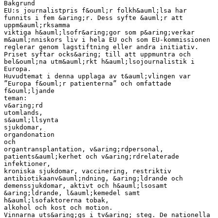
Bakgrund
EU:s journalistpris f&ouml;r folkh&auml;lsa har
funnits i fem &aring;r. Dess syfte &auml;r att
uppm&auml;rksamma
viktiga h&auml;lsofr&aring;gor som p&aring;verkar
m&auml;nniskors liv i hela EU och som EU-kommissionen
reglerar genom lagstiftning eller andra initiativ.
Priset syftar ocks&aring; till att uppmuntra och
bel&ouml;na utm&auml;rkt h&auml;lsojournalistik i
Europa.
Huvudtemat i denna upplaga av t&auml;vlingen var
”Europa f&ouml;r patienterna” och omfattade
f&ouml;ljande
teman:
v&aring;rd
utomlands,
s&auml;llsynta
sjukdomar,
organdonation
och
organtransplantation, v&aring;rdpersonal,
patients&auml;kerhet och v&aring;rdrelaterade
infektioner,
kroniska sjukdomar, vaccinering, restriktiv
antibiotikaanv&auml;ndning, &aring;ldrande och
demenssjukdomar, aktivt och h&auml;lsosamt
&aring;ldrande, l&auml;kemedel samt
h&auml;lsofaktorerna tobak,
alkohol och kost och motion.
Vinnarna uts&aring;gs i tv&aring; steg. De nationella