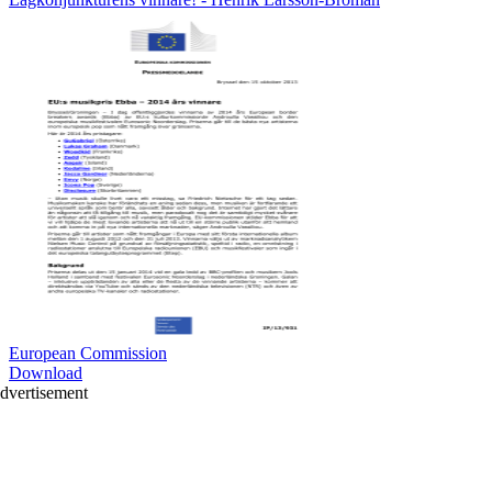
European Commission
Download
dvertisement