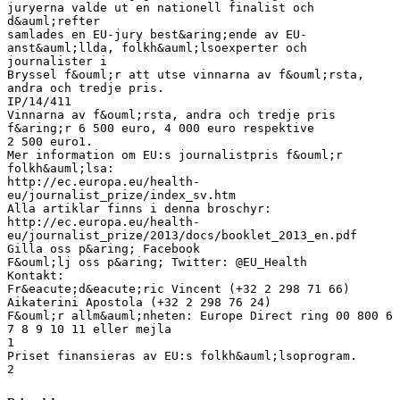
juryerna valde ut en nationell finalist och
d&auml;refter
samlades en EU-jury best&aring;ende av EU-
anst&auml;llda, folkh&auml;lsoexperter och
journalister i
Bryssel f&ouml;r att utse vinnarna av f&ouml;rsta,
andra och tredje pris.
IP/14/411
Vinnarna av f&ouml;rsta, andra och tredje pris
f&aring;r 6 500 euro, 4 000 euro respektive
2 500 euro1.
Mer information om EU:s journalistpris f&ouml;r
folkh&auml;lsa:
http://ec.europa.eu/health-
eu/journalist_prize/index_sv.htm
Alla artiklar finns i denna broschyr:
http://ec.europa.eu/health-
eu/journalist_prize/2013/docs/booklet_2013_en.pdf
Gilla oss p&aring; Facebook
F&ouml;lj oss p&aring; Twitter: @EU_Health
Kontakt:
Fr&eacute;d&eacute;ric Vincent (+32 2 298 71 66)
Aikaterini Apostola (+32 2 298 76 24)
F&ouml;r allm&auml;nheten: Europe Direct ring 00 800 6
7 8 9 10 11 eller mejla
1
Priset finansieras av EU:s folkh&auml;lsoprogram.