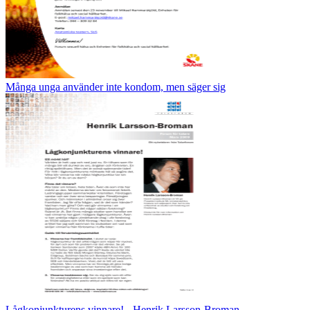
Många unga använder inte kondom, men säger sig
Lågkonjunkturens vinnare! - Henrik Larsson-Broman