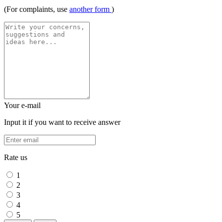
(For complaints, use
another form
)
Your e-mail
Input it if you want to receive answer
Rate us
1
2
3
4
5