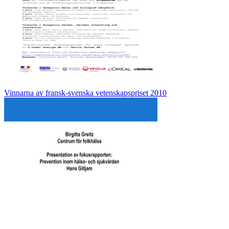
Vinnarna av fransk-svenska vetenskapspriset 2010