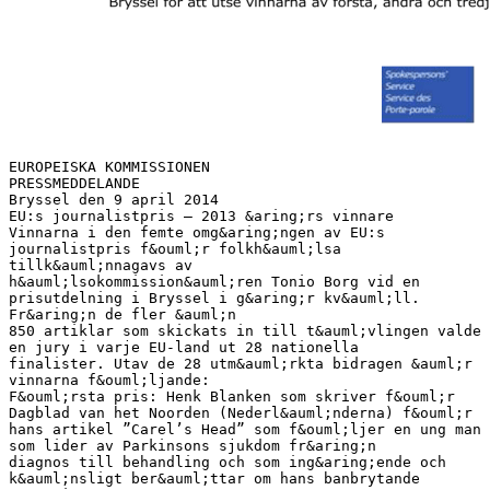
EUROPEISKA KOMMISSIONEN
PRESSMEDDELANDE
Bryssel den 9 april 2014
EU:s journalistpris – 2013 &aring;rs vinnare
Vinnarna i den femte omg&aring;ngen av EU:s
journalistpris f&ouml;r folkh&auml;lsa
tillk&auml;nnagavs av
h&auml;lsokommission&auml;ren Tonio Borg vid en
prisutdelning i Bryssel i g&aring;r kv&auml;ll.
Fr&aring;n de fler &auml;n
850 artiklar som skickats in till t&auml;vlingen valde
en jury i varje EU-land ut 28 nationella
finalister. Utav de 28 utm&auml;rkta bidragen &auml;r
vinnarna f&ouml;ljande:
F&ouml;rsta pris: Henk Blanken som skriver f&ouml;r
Dagblad van het Noorden (Nederl&auml;nderna) f&ouml;r
hans artikel ”Carel’s Head” som f&ouml;ljer en ung man
som lider av Parkinsons sjukdom fr&aring;n
diagnos till behandling och som ing&aring;ende och
k&auml;nsligt ber&auml;ttar om hans banbrytande