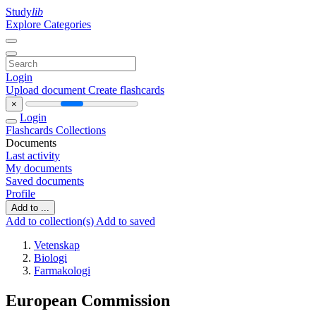
Study
lib
Explore Categories
Login
Upload document
Create flashcards
×
Login
Flashcards
Collections
Documents
Last activity
My documents
Saved documents
Profile
Add to ...
Add to collection(s)
Add to saved
Vetenskap
Biologi
Farmakologi
European Commission