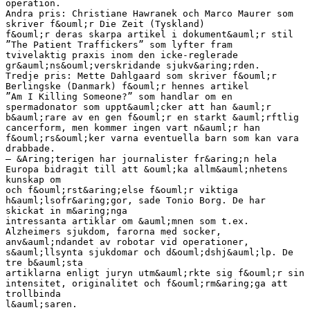
operation.
Andra pris: Christiane Hawranek och Marco Maurer som
skriver f&ouml;r Die Zeit (Tyskland)
f&ouml;r deras skarpa artikel i dokument&auml;r stil
”The Patient Traffickers” som lyfter fram
tvivelaktig praxis inom den icke-reglerade
gr&auml;ns&ouml;verskridande sjukv&aring;rden.
Tredje pris: Mette Dahlgaard som skriver f&ouml;r
Berlingske (Danmark) f&ouml;r hennes artikel
”Am I Killing Someone?” som handlar om en
spermadonator som uppt&auml;cker att han &auml;r
b&auml;rare av en gen f&ouml;r en starkt &auml;rftlig
cancerform, men kommer ingen vart n&auml;r han
f&ouml;rs&ouml;ker varna eventuella barn som kan vara
drabbade.
– &Aring;terigen har journalister fr&aring;n hela
Europa bidragit till att &ouml;ka allm&auml;nhetens
kunskap om
och f&ouml;rst&aring;else f&ouml;r viktiga
h&auml;lsofr&aring;gor, sade Tonio Borg. De har
skickat in m&aring;nga
intressanta artiklar om &auml;mnen som t.ex.
Alzheimers sjukdom, farorna med socker,
anv&auml;ndandet av robotar vid operationer,
s&auml;llsynta sjukdomar och d&ouml;dshj&auml;lp. De
tre b&auml;sta
artiklarna enligt juryn utm&auml;rkte sig f&ouml;r sin
intensitet, originalitet och f&ouml;rm&aring;ga att
trollbinda
l&auml;saren.