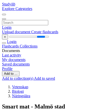
Study
lib
Explore Categories
Login
Upload document
Create flashcards
×
Login
Flashcards
Collections
Documents
Last activity
My documents
Saved documents
Profile
Add to ...
Add to collection(s)
Add to saved
Vetenskap
Biologi
Näringslära
Smart mat - Malmö stad