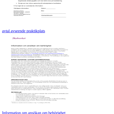
avtal avseende praktikplats
Information om ansökan om behörighet