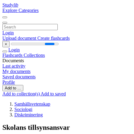
Study
lib
Explore Categories
Login
Upload document
Create flashcards
×
Login
Flashcards
Collections
Documents
Last activity
My documents
Saved documents
Profile
Add to ...
Add to collection(s)
Add to saved
Samhällsvetenskap
Sociologi
Diskriminering
Skolans tillsynsansvar