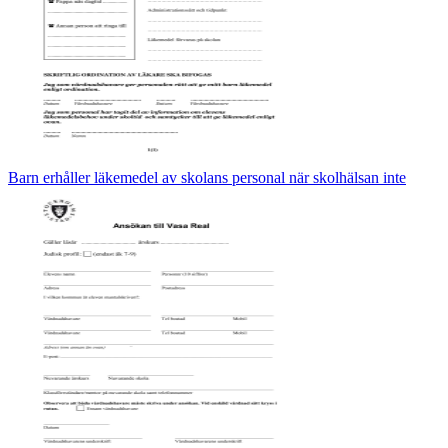
Barn erhåller läkemedel av skolans personal när skolhälsan inte