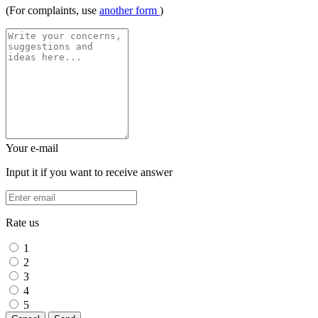
(For complaints, use
another form
)
Your e-mail
Input it if you want to receive answer
Rate us
1
2
3
4
5