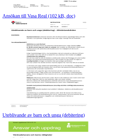
Ansökan till Vasa Real (102 kB, doc)
Uteblivande av barn och unga (debitering)