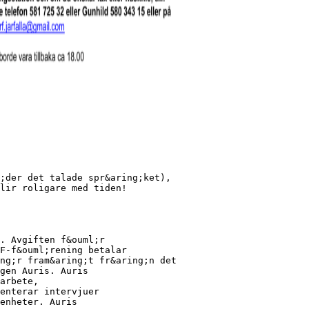
;der det talade spr&aring;ket),
lir roligare med tiden!
. Avgiften f&ouml;r
F-f&ouml;rening betalar
ng;r fram&aring;t fr&aring;n det
gen Auris. Auris
arbete,
enterar intervjuer
enheter. Auris