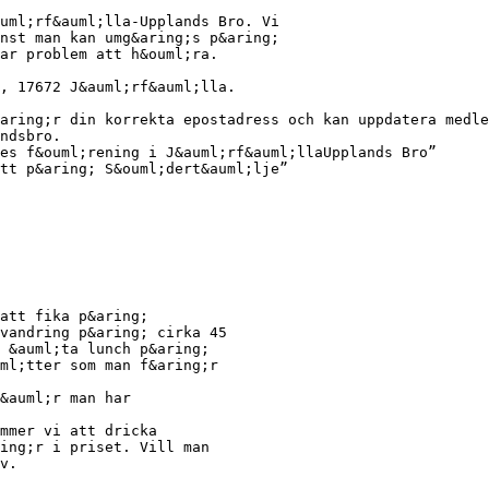
uml;rf&auml;lla-Upplands Bro. Vi
nst man kan umg&aring;s p&aring;
ar problem att h&ouml;ra.
, 17672 J&auml;rf&auml;lla.
aring;r din korrekta epostadress och kan uppdatera medle
ndsbro.
es f&ouml;rening i J&auml;rf&auml;llaUpplands Bro”
tt p&aring; S&ouml;dert&auml;lje”
att fika p&aring;
vandring p&aring; cirka 45
 &auml;ta lunch p&aring;
ml;tter som man f&aring;r
&auml;r man har
mmer vi att dricka
ing;r i priset. Vill man
v.