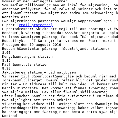
kommer ut med &aring;tta nummer.
Som medlem tillh&ouml;r man en lokal f&ouml;rening, J&a
anordnar utflykter, f&ouml;rel&auml;sningar och inte mi
ett l&auml;ttsamt s&auml;tt med andra som ocks&aring; h
Kontakta oss:
F&ouml;reningens postadress &auml;r Kopparv&auml;gen 17
E-post
[email protected]
E-postadresser: Skicka ett mejl till oss s&aring; vi f&
Bes&ouml;k v&aring;r hemsida: www.hrf.se/jarfalla-uppla
Vi finns &auml;ven p&aring; Facebook “H&ouml;rselskadad
Bussutflykt - ”I &aring;r tar vi oss en n&auml;rmare ti
Fredagen den 19 augusti 2016
Bussen h&auml;mtar p&aring; f&ouml;ljande stationer
8.00
Kungs&auml;ngens station
8.15
Kallh&auml;lls station
8.30
Jakobsbergs station – vid nattbusen
Vi reser till S&ouml;dert&auml;lje och b&ouml;rjar med 
Torek&auml;llberget. D&auml;refter blir det guidad rund
minuter – En tidsresa till kulturen idag. Vi kommer att
Barolo Ristorante. Det kommer att finnas tv&aring; r&au
v&auml;lja mellan. Lax eller fl&auml;skfil&eacute;.
Efter lunchen &auml;r det fria aktiviteter i en timme d
m&ouml;jlighet att strosa omkring.
Vi &aring;ker vidare till Taxinge slott och d&auml;r ko
eftermiddagskaffe med tre sm&aring; kakor vilket ing&ar
ha n&aring;got mer f&aring;r man betala detta sj&auml;l
Kostnad: