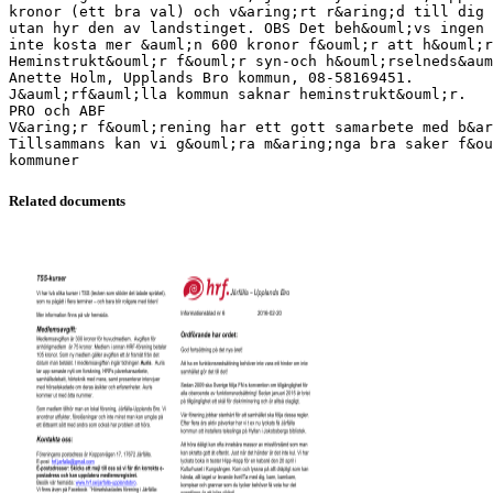
kronor (ett bra val) och v&aring;rt r&aring;d till dig 
utan hyr den av landstinget. OBS Det beh&ouml;vs ingen
inte kosta mer &auml;n 600 kronor f&ouml;r att h&ouml;r
Heminstrukt&ouml;r f&ouml;r syn-och h&ouml;rselneds&aum
Anette Holm, Upplands Bro kommun, 08-58169451.
J&auml;rf&auml;lla kommun saknar heminstrukt&ouml;r.
PRO och ABF
V&aring;r f&ouml;rening har ett gott samarbete med b&ar
Tillsammans kan vi g&ouml;ra m&aring;nga bra saker f&ou
Related documents