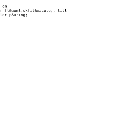
 om
r fl&auml;skfil&eacute;, till:
ler p&aring;