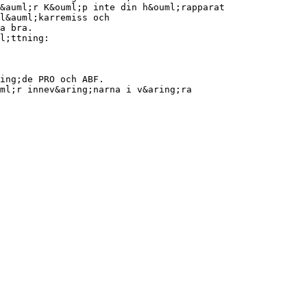
&auml;r K&ouml;p inte din h&ouml;rapparat
 l&auml;karremiss och
a bra.
l;ttning:
ing;de PRO och ABF.
ml;r innev&aring;narna i v&aring;ra