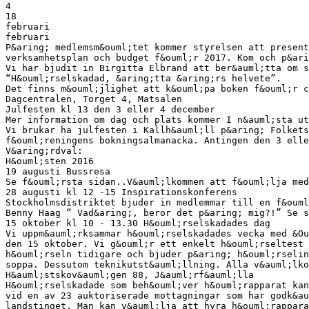
4
18
februari
februari
P&aring; medlemsm&ouml;tet kommer styrelsen att present
verksamhetsplan och budget f&ouml;r 2017. Kom och p&ari
Vi har bjudit in Birgitta Elbrand att ber&auml;tta om s
“H&ouml;rselskadad, &aring;tta &aring;rs helvete”.
Det finns m&ouml;jlighet att k&ouml;pa boken f&ouml;r c
Dagcentralen, Torget 4, Matsalen
Julfesten kl 13 den 3 eller 4 december
Mer information om dag och plats kommer I n&auml;sta ut
Vi brukar ha julfesten i Kallh&auml;ll p&aring; Folkets
f&ouml;reningens bokningsalmanacka. Antingen den 3 elle
V&aring;rdval:
H&ouml;sten 2016
19 augusti Bussresa
Se f&ouml;rsta sidan..V&auml;lkommen att f&ouml;lja med
28 augusti kl 12 -15 Inspirationskonferens
Stockholmsdistriktet bjuder in medlemmar till en f&ouml
Benny Haag “ Vad&aring;, beror det p&aring; mig?!” Se s
15 oktober kl 10 - 13.30 H&ouml;rselskadades dag
Vi uppm&auml;rksammar h&ouml;rselskadades vecka med &Ou
den 15 oktober. Vi g&ouml;r ett enkelt h&ouml;rseltest 
h&ouml;rseln tidigare och bjuder p&aring; h&ouml;rselin
soppa. Dessutom teknikutst&auml;llning. Alla v&auml;lko
H&auml;stskov&auml;gen 88, J&auml;rf&auml;lla
H&ouml;rselskadade som beh&ouml;ver h&ouml;rapparat kan
vid en av 23 auktoriserade mottagningar som har godk&au
landstinget. Man kan v&auml;lja att hyra h&ouml;rappara