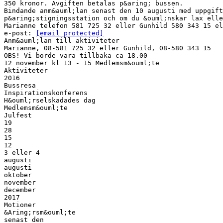
350 kronor. Avgiften betalas p&aring; bussen.
Bindande anm&auml;lan senast den 10 augusti med uppgift
p&aring;stigningsstation och om du &ouml;nskar lax elle
Marianne telefon 581 725 32 eller Gunhild 580 343 15 el
e-post:
[email protected]
Anm&auml;lan till aktiviteter
Marianne, 08-581 725 32 eller Gunhild, 08-580 343 15
OBS! Vi borde vara tillbaka ca 18.00
12 november kl 13 - 15 Medlemsm&ouml;te
Aktiviteter
2016
Bussresa
Inspirationskonferens
H&ouml;rselskadades dag
Medlemsm&ouml;te
Julfest
19
28
15
12
3 eller 4
augusti
augusti
oktober
november
december
2017
Motioner
&Aring;rsm&ouml;te
senast den