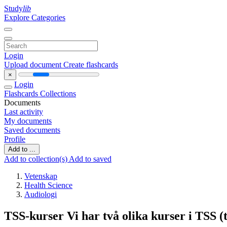
Study
lib
Explore Categories
Login
Upload document
Create flashcards
×
Login
Flashcards
Collections
Documents
Last activity
My documents
Saved documents
Profile
Add to ...
Add to collection(s)
Add to saved
Vetenskap
Health Science
Audiologi
TSS-kurser Vi har två olika kurser i TSS (