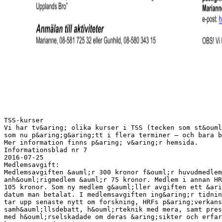
TSS-kurser
Vi har tv&aring; olika kurser i TSS (tecken som st&ouml
som nu p&aring;g&aring;tt i flera terminer – och bara b
Mer information finns p&aring; v&aring;r hemsida.
Informationsblad nr 7
2016-07-25
Medlemsavgift:
Medlemsavgiften &auml;r 300 kronor f&ouml;r huvudmedlem
anh&ouml;rigmedlem &auml;r 75 kronor. Medlem i annan HR
105 kronor. Som ny medlem g&auml;ller avgiften ett &ari
datum man betalat. I medlemsavgiften ing&aring;r tidnin
tar upp senaste nytt om forskning, HRFs p&aring;verkans
samh&auml;llsdebatt, h&ouml;rteknik med mera, samt pres
med h&ouml;rselskadade om deras &aring;sikter och erfar