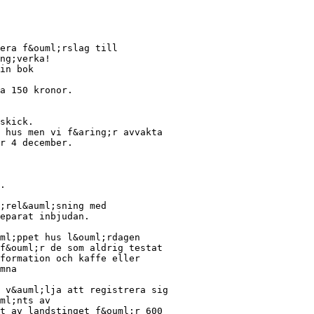
era f&ouml;rslag till
ng;verka!
in bok
a 150 kronor.
skick.
 hus men vi f&aring;r avvakta
r 4 december.
.
;rel&auml;sning med
eparat inbjudan.
ml;ppet hus l&ouml;rdagen
f&ouml;r de som aldrig testat
formation och kaffe eller
mna
 v&auml;lja att registrera sig
ml;nts av
t av landstinget f&ouml;r 600