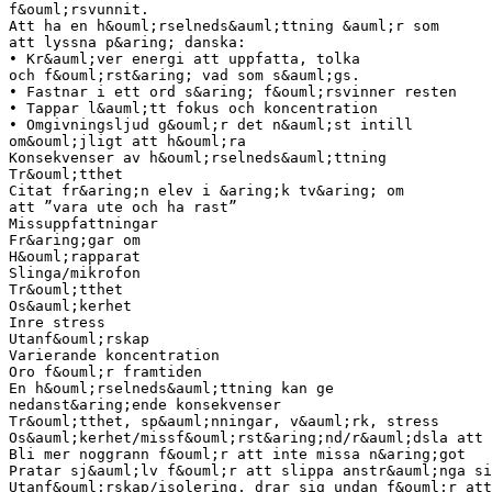
f&ouml;rsvunnit.
Att ha en h&ouml;rselneds&auml;ttning &auml;r som
att lyssna p&aring; danska:
• Kr&auml;ver energi att uppfatta, tolka
och f&ouml;rst&aring; vad som s&auml;gs.
• Fastnar i ett ord s&aring; f&ouml;rsvinner resten
• Tappar l&auml;tt fokus och koncentration
• Omgivningsljud g&ouml;r det n&auml;st intill
om&ouml;jligt att h&ouml;ra
Konsekvenser av h&ouml;rselneds&auml;ttning
Tr&ouml;tthet
Citat fr&aring;n elev i &aring;k tv&aring; om
att ”vara ute och ha rast”
Missuppfattningar
Fr&aring;gar om
H&ouml;rapparat
Slinga/mikrofon
Tr&ouml;tthet
Os&auml;kerhet
Inre stress
Utanf&ouml;rskap
Varierande koncentration
Oro f&ouml;r framtiden
En h&ouml;rselneds&auml;ttning kan ge
nedanst&aring;ende konsekvenser
Tr&ouml;tthet, sp&auml;nningar, v&auml;rk, stress
Os&auml;kerhet/missf&ouml;rst&aring;nd/r&auml;dsla att 
Bli mer noggrann f&ouml;r att inte missa n&aring;got
Pratar sj&auml;lv f&ouml;r att slippa anstr&auml;nga si
Utanf&ouml;rskap/isolering, drar sig undan f&ouml;r att