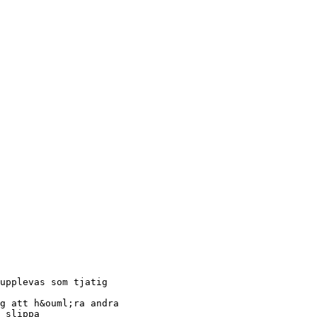
upplevas som tjatig
g att h&ouml;ra andra
 slippa