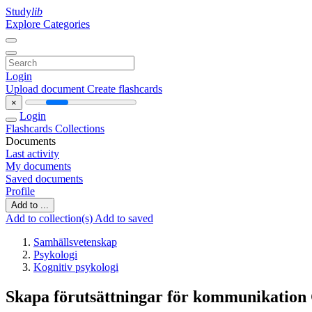
Study
lib
Explore Categories
Login
Upload document
Create flashcards
×
Login
Flashcards
Collections
Documents
Last activity
My documents
Saved documents
Profile
Add to ...
Add to collection(s)
Add to saved
Samhällsvetenskap
Psykologi
Kognitiv psykologi
Skapa förutsättningar för kommunikatio