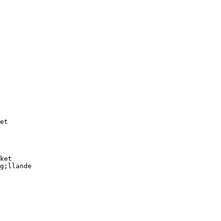
et
ket
g;llande