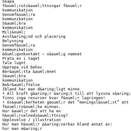
Skapa
f&ouml;ruts&auml;ttningar f&ouml;r
kommunikation
Genomf&ouml;ra
kommunikation
S&auml;kra
kommunikation
Milj&ouml;
Avst&aring;nd och placering
Belysning
Genomf&ouml;ra
kommunikation
&Ouml;gonkontakt – s&auml;g namnet
Prata en i taget
Tala lugnt
Upprepa vid behov
Ber&auml;tta &auml;mnet
S&auml;kra
kommunikation
Bekr&auml;ftelse
Ibland har man d&aring;ligt minne
• All kraft g&aring;r &aring;t till att lyssna s&aring;
finns inga resurser kvar f&ouml;r lagringen!
• Os&auml;kerheten g&ouml;r det ”meningsl&ouml;st” att
f&ouml;rs&ouml;ka minnas.
Hur &auml;r det att ha en
h&ouml;rselneds&auml;ttning?
Upplevelse / illustration
Hur man h&ouml;r p&aring;verkas bland annat av:
hur man m&aring;r