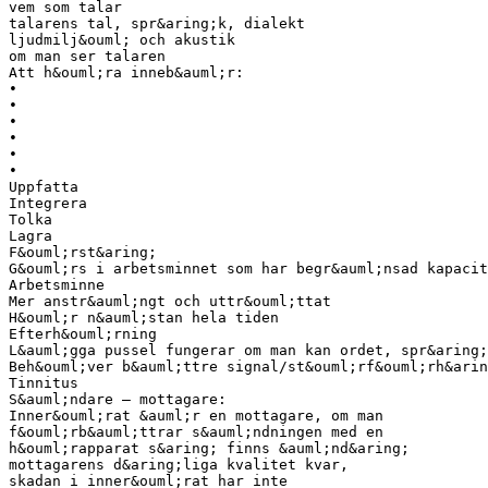
vem som talar
talarens tal, spr&aring;k, dialekt
ljudmilj&ouml; och akustik
om man ser talaren
Att h&ouml;ra inneb&auml;r:
•
•
•
•
•
•
Uppfatta
Integrera
Tolka
Lagra
F&ouml;rst&aring;
G&ouml;rs i arbetsminnet som har begr&auml;nsad kapacit
Arbetsminne
Mer anstr&auml;ngt och uttr&ouml;ttat
H&ouml;r n&auml;stan hela tiden
Efterh&ouml;rning
L&auml;gga pussel fungerar om man kan ordet, spr&aring;
Beh&ouml;ver b&auml;ttre signal/st&ouml;rf&ouml;rh&arin
Tinnitus
S&auml;ndare – mottagare:
Inner&ouml;rat &auml;r en mottagare, om man
f&ouml;rb&auml;ttrar s&auml;ndningen med en
h&ouml;rapparat s&aring; finns &auml;nd&aring;
mottagarens d&aring;liga kvalitet kvar,
skadan i inner&ouml;rat har inte