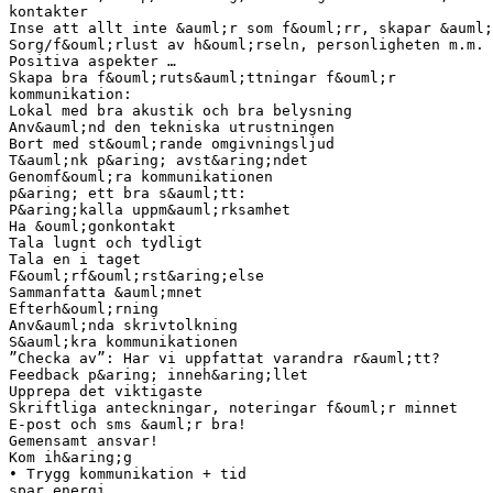
kontakter
Inse att allt inte &auml;r som f&ouml;rr, skapar &auml;
Sorg/f&ouml;rlust av h&ouml;rseln, personligheten m.m.
Positiva aspekter …
Skapa bra f&ouml;ruts&auml;ttningar f&ouml;r
kommunikation:
Lokal med bra akustik och bra belysning
Anv&auml;nd den tekniska utrustningen
Bort med st&ouml;rande omgivningsljud
T&auml;nk p&aring; avst&aring;ndet
Genomf&ouml;ra kommunikationen
p&aring; ett bra s&auml;tt:
P&aring;kalla uppm&auml;rksamhet
Ha &ouml;gonkontakt
Tala lugnt och tydligt
Tala en i taget
F&ouml;rf&ouml;rst&aring;else
Sammanfatta &auml;mnet
Efterh&ouml;rning
Anv&auml;nda skrivtolkning
S&auml;kra kommunikationen
”Checka av”: Har vi uppfattat varandra r&auml;tt?
Feedback p&aring; inneh&aring;llet
Upprepa det viktigaste
Skriftliga anteckningar, noteringar f&ouml;r minnet
E-post och sms &auml;r bra!
Gemensamt ansvar!
Kom ih&aring;g
• Trygg kommunikation + tid
spar energi