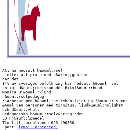
Att ha nedsatt h&ouml;rsel
- eller att prata med n&aring;gon som
har det.
14% av sveriges befolkning har nedsatt h&ouml;rsel
enligt H&ouml;rselskadades Riksf&ouml;rbund
Monica Bj&ouml;rklund
h&ouml;rselpedagog
• Arbetar med h&ouml;rselrehabilitering f&ouml;r vuxna.
&Auml;ven personer med tinnitus, ljudk&auml;nslighet
och d&ouml;vhet.
Pedagogiska h&ouml;rselv&aring;rden
LD Hj&auml;lpmedel
Tfn till receptionen 023-490350
Epost:
[email protected]