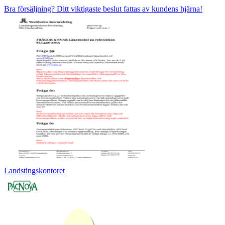
Bra försäljning? Ditt viktigaste beslut fattas av kundens hjärna!
Landstingskontoret