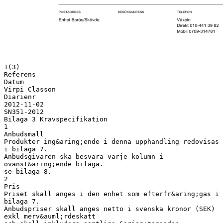
1(3)
Referens
Datum
Virpi Classon
Diarienr
2012-11-02
SN351-2012
Bilaga 3 Kravspecifikation
1
Anbudsmall
Produkter ing&aring;ende i denna upphandling redovisas
i bilaga 7.
Anbudsgivaren ska besvara varje kolumn i
ovanst&aring;ende bilaga.
se bilaga 8.
2
Pris
Priset skall anges i den enhet som efterfr&aring;gas i
bilaga 7.
Anbudspriser skall anges netto i svenska kronor (SEK)
exkl merv&auml;rdeskatt