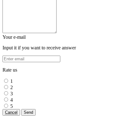
Your e-mail
Input it if you want to receive answer
Rate us
1
2
3
4
5
Cancel
Send