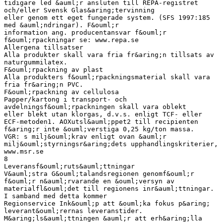
tidigare led &auml;r ansluten till REPA-registret
och/eller Svensk Glas&aring;tervinning
eller genom ett eget fungerade system. (SFS 1997:185
med &auml;ndringar). F&ouml;r
information ang. producentansvar f&ouml;r
f&ouml;rpackningar se: www.repa.se
Allergena tillsatser
Alla produkter skall vara fria fr&aring;n tillsats av
naturgummilatex.
F&ouml;rpackning av plast
Alla produkters f&ouml;rpackningsmaterial skall vara
fria fr&aring;n PVC.
F&ouml;rpackning av cellulosa
Papper/kartong i transport- och
avdelningsf&ouml;rpackningen skall vara oblekt
eller blekt utan klorgas, d.v.s. enligt TCF- eller
ECF-metoden1. AOXutsl&auml;ppet2 till recipienten
f&aring;r inte &ouml;verstiga 0,25 kg/ton massa.
VGR: s milj&ouml;krav enligt ovan &auml;r
milj&ouml;styrningsr&aring;dets upphandlingskriterier,
www.msr.se
8
Leveransf&ouml;ruts&auml;ttningar
V&auml;stra G&ouml;talandsregionen genomf&ouml;r
f&ouml;r n&auml;rvarande en &ouml;versyn av
materialfl&ouml;det till regionens inr&auml;ttningar.
I samband med detta kommer
Regionservice Ink&ouml;p att &ouml;ka fokus p&aring;
leverant&ouml;rernas leveranstider.
M&aring;ls&auml;ttningen &auml;r att erh&aring;lla