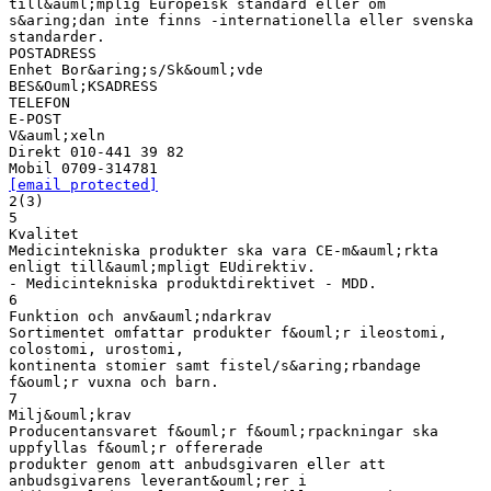
till&auml;mplig Europeisk standard eller om
s&aring;dan inte finns -internationella eller svenska
standarder.
POSTADRESS
Enhet Bor&aring;s/Sk&ouml;vde
BES&Ouml;KSADRESS
TELEFON
E-POST
V&auml;xeln
Direkt 010-441 39 82
[email protected]
2(3)
5
Kvalitet
Medicintekniska produkter ska vara CE-m&auml;rkta
enligt till&auml;mpligt EUdirektiv.
- Medicintekniska produktdirektivet - MDD.
6
Funktion och anv&auml;ndarkrav
Sortimentet omfattar produkter f&ouml;r ileostomi,
colostomi, urostomi,
kontinenta stomier samt fistel/s&aring;rbandage
f&ouml;r vuxna och barn.
7
Milj&ouml;krav
Producentansvaret f&ouml;r f&ouml;rpackningar ska
uppfyllas f&ouml;r offererade
produkter genom att anbudsgivaren eller att
anbudsgivarens leverant&ouml;rer i