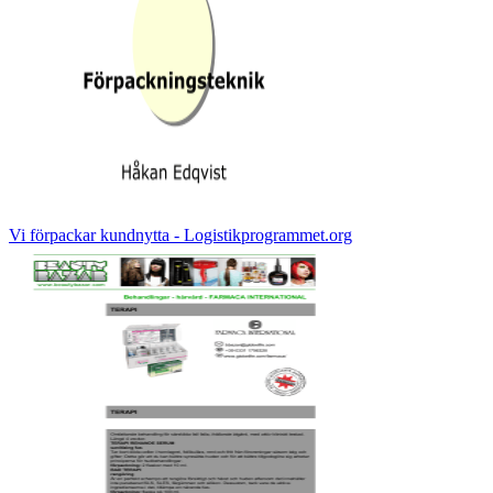
Vi förpackar kundnytta - Logistikprogrammet.org