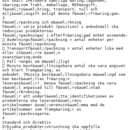
och skall inkludera samtliga &aring;taganden,
s&aring;som frakt, emballage, REPAavgift,
f&ouml;rs&auml;kring, transport, tull och
milj&ouml;avgift enligt denna f&ouml;rfr&aring;gan.
3
F&ouml;rpackning och m&auml;rkning
F&ouml;r varje produkt (position) i anbudsmall ska
redovisas produkternas
f&ouml;rpackningar i efterfr&aring;gad enhet avseende:
 Avdelningsf&ouml;rpackning = antal enheter per
minsta f&ouml;rpackning
 Transportf&ouml;rpackning = antal enheter lika med
eller st&ouml;rre &auml;n
ovanst&aring;ende
 Pall =anges om m&ouml;jligt
 Minsta best&auml;llningsbara antal ska vara angivet
och klart framg&aring; av
anbudet. (Minsta best&auml;llningsbara m&auml;ngd som
kan best&auml;llas fr&aring;n
leverant&ouml;r). Denna f&ouml;rpackning ska vara
v&auml;l anpassad till f&ouml;rv&auml;ntad
f&ouml;rbrukning.
F&ouml;r att underl&auml;tta identifikationen av
produkterna ska leverant&ouml;rens
artikelnummer &ouml;verensst&auml;mma med de
artikelnummer som framg&aring;r av
f&ouml;rpackningarna.
4
Standard och direktiv
Erbjudna produkter/utrustning ska uppfylla