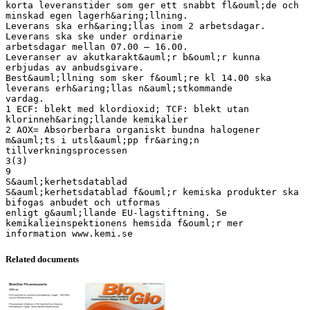
korta leveranstider som ger ett snabbt fl&ouml;de och
minskad egen lagerh&aring;llning.
Leverans ska erh&aring;llas inom 2 arbetsdagar.
Leverans ska ske under ordinarie
arbetsdagar mellan 07.00 – 16.00.
Leveranser av akutkarakt&auml;r b&ouml;r kunna
erbjudas av anbudsgivare.
Best&auml;llning som sker f&ouml;re kl 14.00 ska
leverans erh&aring;llas n&auml;stkommande
vardag.
1 ECF: blekt med klordioxid; TCF: blekt utan
klorinneh&aring;llande kemikalier
2 AOX= Absorberbara organiskt bundna halogener
m&auml;ts i utsl&auml;pp fr&aring;n
tillverkningsprocessen
3(3)
9
S&auml;kerhetsdatablad
S&auml;kerhetsdatablad f&ouml;r kemiska produkter ska
bifogas anbudet och utformas
enligt g&auml;llande EU-lagstiftning. Se
kemikalieinspektionens hemsida f&ouml;r mer
Related documents