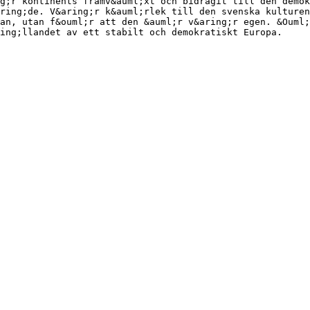
g;r kontinents framv&auml;xt och bidragit till den demok
ring;de. V&aring;r k&auml;rlek till den svenska kulturen
an, utan f&ouml;r att den &auml;r v&aring;r egen. &Ouml;
ing;llandet av ett stabilt och demokratiskt Europa.