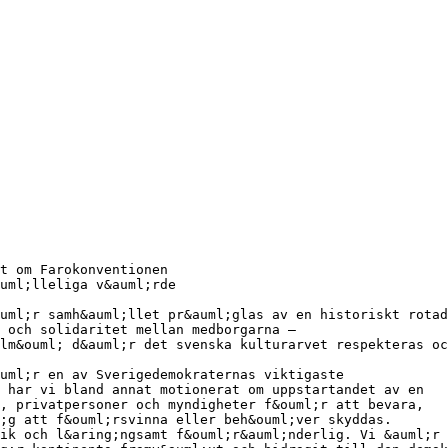
t om Farokonventionen
uml;lleliga v&auml;rde
uml;r samh&auml;llet pr&auml;glas av en historiskt rotad
 och solidaritet mellan medborgarna –
lm&ouml; d&auml;r det svenska kulturarvet respekteras oc
auml;r en av Sverigedemokraternas viktigaste
 har vi bland annat motionerat om uppstartandet av en
, privatpersoner och myndigheter f&ouml;r att bevara,
;g att f&ouml;rsvinna eller beh&ouml;ver skyddas.
ik och l&aring;ngsamt f&ouml;r&auml;nderlig. Vi &auml;r 