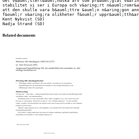
det v&auml;sterl&auml;ndska arv som pr&auml;glat v&arin
stabilitet vi ser i Europa och v&aring;rt n&auml;romr&a
att den skulle vara b&auml;ttre &auml;n n&aring;gon ann
f&ouml;r v&aring;ra olikheter f&ouml;r uppr&auml;tth&ar
Kent Nykvist (SD)
Related documents