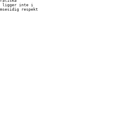
ratiska
 ligger inte i
msesidig respekt