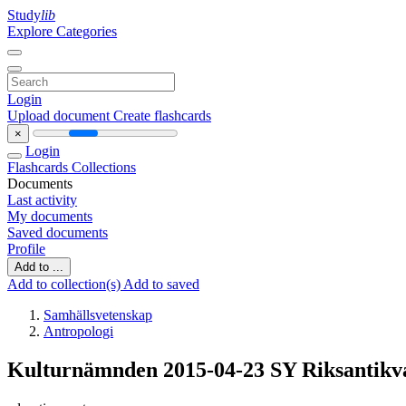
Study
lib
Explore Categories
Login
Upload document
Create flashcards
×
Login
Flashcards
Collections
Documents
Last activity
My documents
Saved documents
Profile
Add to ...
Add to collection(s)
Add to saved
Samhällsvetenskap
Antropologi
Kulturnämnden 2015-04-23 SY Riksantikv