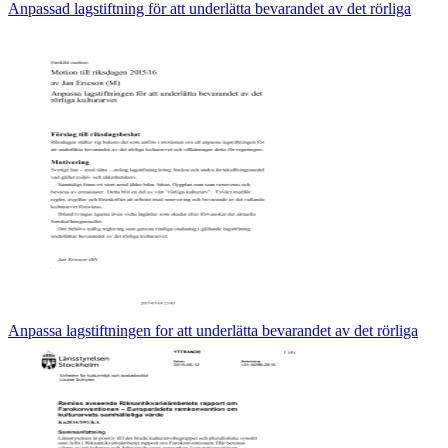
Anpassad lagstiftning för att underlätta bevarandet av det rörliga
Anpassa lagstiftningen for att underlätta bevarandet av det rörliga