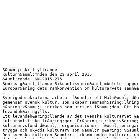
S&auml;rskilt yttrande
Kulturn&auml;mnden den 23 april 2015
&Auml;rende: KN-2015-275
Remiss g&auml;llande Riksantikvarie&auml;mbetets rappor
Europar&aring;dets ramkonvention om kulturarvets samh&a
–
Sverigedemokraterna arbetar f&ouml;r ett Malm&ouml; d&a
gemensam svensk kultur, som skapar sammanh&aring;llning
s&aring;v&auml;l inrikes som utrikes f&ouml;dda. Ett Ma
levandeh&aring;lls.
Ett levandeh&aring;llande av det svenska kulturarvet &
kulturpolitiska fr&aring;gor. Fr&aring;n riksniv&aring;
kulturarvsfond d&auml;r organisationer, f&ouml;reningar
trygga och skydda kulturarv som &auml;r p&aring; v&auml
Den svenska kulturen &auml;r, liksom andra kulturer, un