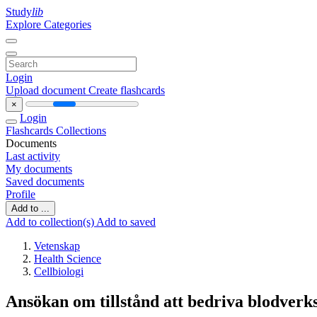
Study
lib
Explore Categories
Login
Upload document
Create flashcards
×
Login
Flashcards
Collections
Documents
Last activity
My documents
Saved documents
Profile
Add to ...
Add to collection(s)
Add to saved
Vetenskap
Health Science
Cellbiologi
Ansökan om tillstånd att bedriva blodverk