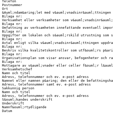
Telefon
Postnummer
Ort
&Auml;ndam&aring;let med v&auml;vnadsinr&auml;ttningen
Bilaga nr:
Verksamhet eller verksamheter som v&auml;vnadsinr&auml;
Bilaga nr:
Omfattning av verksamheten innefattande eventuell impor
Bilaga nr:
Uppgifter om lokalen och s&auml;rskild utrustning som s
Bilaga nr:
Avtal enligt vilka v&auml;vnadsinr&auml;ttningen uppdra
Bilaga nr:
Beskriv vilka kvalitetskontroller som utf&ouml;rs p&ari
Bilaga nr:
Organisationsplan som visar ansvar, befogenheter och ra
Bilaga nr:
Mottagare av v&auml;vnader eller celler f&ouml;r l&auml
Verksamhetschef
Namn och titel
Adress, telefonnummer och ev. e-post adress
Namnet eller namnen p&aring; den eller de befattningsha
Adress, telefonnummer samt ev. e-post adress
Sakkunnig person
Namn och titel
Adress, telefonnummer och ev. e-post adress
S&ouml;kandes underskrift
Underskrift
Namnf&ouml;rtydligande