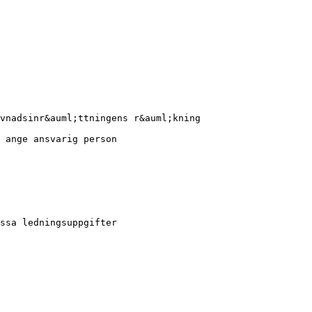
;vnadsinr&auml;ttningens r&auml;kning
 ange ansvarig person
ssa ledningsuppgifter