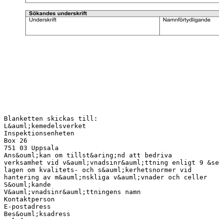
Blanketten skickas till:
L&auml;kemedelsverket
Inspektionsenheten
Box 26
751 03 Uppsala
Ans&ouml;kan om tillst&aring;nd att bedriva
verksamhet vid v&auml;vnadsinr&auml;ttning enligt 9 &se
lagen om kvalitets- och s&auml;kerhetsnormer vid
hantering av m&auml;nskliga v&auml;vnader och celler
S&ouml;kande
V&auml;vnadsinr&auml;ttningens namn
Kontaktperson
E-postadress
Bes&ouml;ksadress