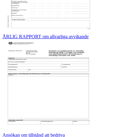
ÅRLIG RAPPORT om allvarliga avvikande
Ansökan om tillstånd att bedriva