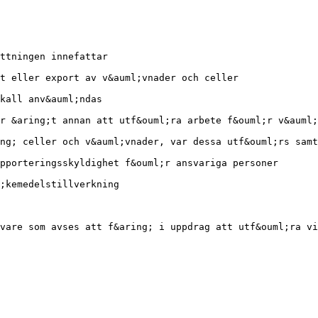
ttningen innefattar
t eller export av v&auml;vnader och celler
kall anv&auml;ndas
r &aring;t annan att utf&ouml;ra arbete f&ouml;r v&auml
ng; celler och v&auml;vnader, var dessa utf&ouml;rs samt
pporteringsskyldighet f&ouml;r ansvariga personer
;kemedelstillverkning
vare som avses att f&aring; i uppdrag att utf&ouml;ra vi