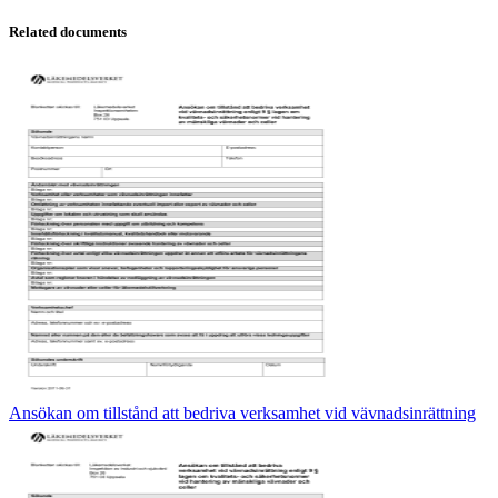
Related documents
Ansökan om tillstånd att bedriva verksamhet vid vävnadsinrättning