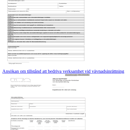
Ansökan om tillstånd att bedriva verksamhet vid vävnadsinrättning