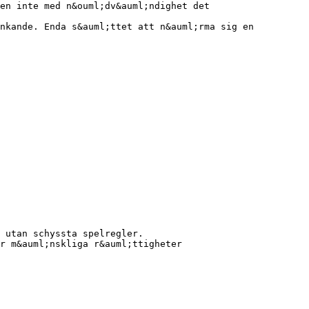
en inte med n&ouml;dv&auml;ndighet det
;nkande. Enda s&auml;ttet att n&auml;rma sig en
 utan schyssta spelregler.
r m&auml;nskliga r&auml;ttigheter