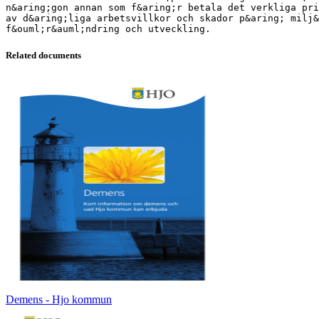
n&aring;gon annan som f&aring;r betala det verkliga pri
av d&aring;liga arbetsvillkor och skador p&aring; milj&
Related documents
Demens - Hjo kommun