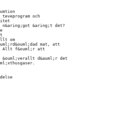
umtion
 teveprogram och
itet
 n&aring;got &aring;t det?
e
t
llt om
uml;rd&ouml;dad mat, att
 Allt f&ouml;r att
 &ouml;verallt d&auml;r det
ml;xthusgaser.
delse