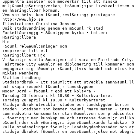
uppmuntra insatser som medverkar till att minska
milj&ouml;p&aring;verkan, fr&auml;mjar livskvaliteten o
en h&aring;llbar kommun.
Vem som helst kan f&ouml;resl&aring; pristagare.
http://www.hjo.se
Illustration: Christina Jonsson
Unik stadsvandring genom en m&ouml;rk stad
Fackelt&aring;g • &Ouml;ppen kyrka • Lotteri
H&aring;llbara
Hjo
F&ouml;rel&auml;sningar som
inspirerar till ett
h&aring;llbart Hjo
Vi &auml;r stolta &ouml;ver att vara en Fairtrade City.
Fairtrade City &auml;r en diplomering till kommuner som
engagerar sig f&ouml;r r&auml;ttvis handel och etisk ko
Niklas Wennberg
Staffan Lindberg
Stadsjordbruk - Ett s&auml;tt att utveckla samh&auml;ll
och skapa respekt f&ouml;r landsbygden
Moder Jord - f&ouml;r god att kolsyra -
Torsdag 23 februari kl 18.30 • Kulturkvarteret
Torsdag 20 april kl 18.30 • Kulturkvarteret
Stadsjordbruk utvecklar staden och landsbygden bortom
staden. Stadsbor som kommer n&auml;rmare maten - inte b
som medvetna konsumenter utan &auml;ven som producenter
- f&aring;r mer kunskap om och intresse f&ouml;r villko
b&ouml;nder och v&aring;ra igenv&auml;xande landskap. D
kalla stadsodlingar f&ouml;r landsbygdambassader och at
stadsjordbruket f&ouml;r en besv&auml;rjelse mot obegri