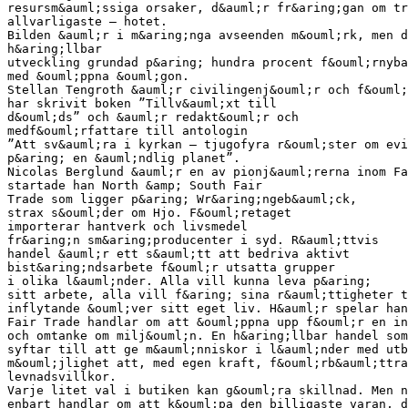
resursm&auml;ssiga orsaker, d&auml;r fr&aring;gan om tr
allvarligaste – hotet.
Bilden &auml;r i m&aring;nga avseenden m&ouml;rk, men d
h&aring;llbar
utveckling grundad p&aring; hundra procent f&ouml;rnyba
med &ouml;ppna &ouml;gon.
Stellan Tengroth &auml;r civilingenj&ouml;r och f&ouml;
har skrivit boken ”Tillv&auml;xt till
d&ouml;ds” och &auml;r redakt&ouml;r och
medf&ouml;rfattare till antologin
”Att sv&auml;ra i kyrkan – tjugofyra r&ouml;ster om evi
p&aring; en &auml;ndlig planet”.
Nicolas Berglund &auml;r en av pionj&auml;rerna inom F
startade han North &amp; South Fair
Trade som ligger p&aring; Wr&aring;ngeb&auml;ck,
strax s&ouml;der om Hjo. F&ouml;retaget
importerar hantverk och livsmedel
fr&aring;n sm&aring;producenter i syd. R&auml;ttvis
handel &auml;r ett s&auml;tt att bedriva aktivt
bist&aring;ndsarbete f&ouml;r utsatta grupper
i olika l&auml;nder. Alla vill kunna leva p&aring;
sitt arbete, alla vill f&aring; sina r&auml;ttigheter t
inflytande &ouml;ver sitt eget liv. H&auml;r spelar han
Fair Trade handlar om att &ouml;ppna upp f&ouml;r en in
och omtanke om milj&ouml;n. En h&aring;llbar handel som
syftar till att ge m&auml;nniskor i l&auml;nder med utb
m&ouml;jlighet att, med egen kraft, f&ouml;rb&auml;ttra
levnadsvillkor.
Varje litet val i butiken kan g&ouml;ra skillnad. Men n
enbart handlar om att k&ouml;pa den billigaste varan, d