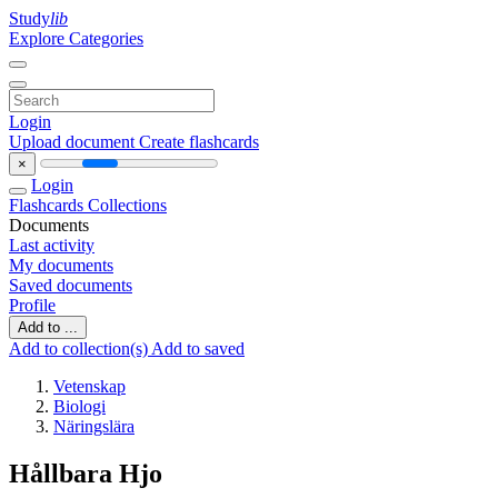
Study
lib
Explore Categories
Login
Upload document
Create flashcards
×
Login
Flashcards
Collections
Documents
Last activity
My documents
Saved documents
Profile
Add to ...
Add to collection(s)
Add to saved
Vetenskap
Biologi
Näringslära
Hållbara Hjo