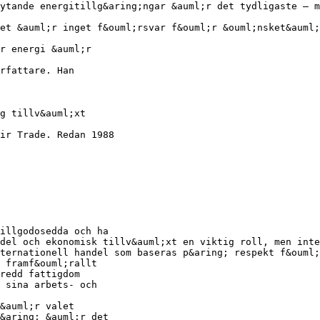
ytande energitillg&aring;ngar &auml;r det tydligaste – m
et &auml;r inget f&ouml;rsvar f&ouml;r &ouml;nsket&auml
r energi &auml;r
rfattare. Han
g tillv&auml;xt
air Trade. Redan 1988
illgodosedda och ha
del och ekonomisk tillv&auml;xt en viktig roll, men inte
ternationell handel som baseras p&aring; respekt f&ouml;
 framf&ouml;rallt
redd fattigdom
 sina arbets- och
&auml;r valet
&aring; &auml;r det