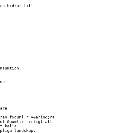
ch bidrar till
nsumtion.
en
ara
ren f&ouml;r v&aring;ra
et &auml;r rimligt att
t kalla
pliga landskap.