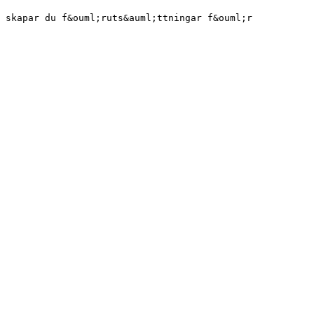
 skapar du f&ouml;ruts&auml;ttningar f&ouml;r