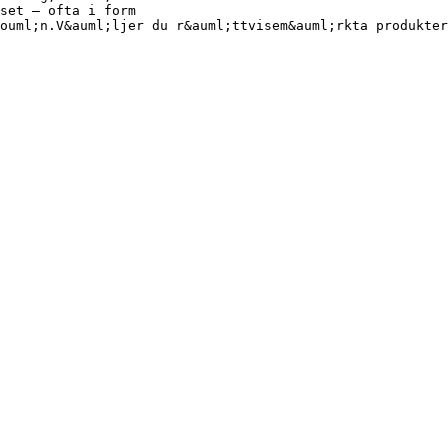
set – ofta i form
ouml;n.V&auml;ljer du r&auml;ttvisem&auml;rkta produkter