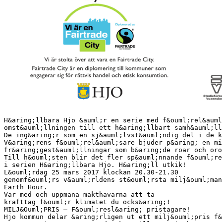
H&aring;llbara Hjo &auml;r en serie med f&ouml;rel&auml
omst&auml;llningen till ett h&aring;llbart samh&auml;ll
De ing&aring;r som en sj&auml;lvst&auml;ndig del i de k
V&aring;rens f&ouml;rel&auml;sare bjuder p&aring; en mi
fr&aring;gest&auml;llningar som b&aring;de roar och oro
Till h&ouml;sten blir det fler sp&auml;nnande f&ouml;re
i serien H&aring;llbara Hjo. H&aring;ll utkik!
L&ouml;rdag 25 mars 2017 klockan 20.30-21.30
genomf&ouml;rs v&auml;rldens st&ouml;rsta milj&ouml;man
Earth Hour.
Var med och uppmana makthavarna att ta
krafttag f&ouml;r klimatet du ocks&aring;!
MILJ&Ouml;PRIS – F&ouml;resl&aring; pristagare!
Hjo kommun delar &aring;rligen ut ett milj&ouml;pris f&