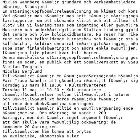
Niklas Wennberg &auml;r grundare och verksamhetsledare
p&aring; Stadsjord.
En st&aring;uppf&ouml;rel&auml;sning om klimat och kons
Vad g&ouml;r man n&auml;r man sett f&ouml;r m&aring;nga
larmrapporter om ett skenande klimat och ett alltmer sl
klot? Ska vi l&aring;tsas som ingenting eller g&ouml;ra
Musikern och underh&aring;llaren Staffan Lindberg gjord
det senare och blev koldioxidbantare. Nu reser han rike
runt med sin folkbildande klimatshow och l&auml;r oss a
kallduschar, koldioxidneutral in&aring;ts&aring;ng, n&a
supa utan finlandsb&aring;t och andra enkla n&ouml;jen.
l&auml;mna lite planet kvar till barnen.
Denna musikaliska st&aring;uppf&ouml;rel&auml;sning ges
finns en scen, en publik och ett &ouml;verskott av v&au
Stellan Tengroth
Nicolas Berglund
Tillv&auml;xt &auml;r en &ouml;verg&aring;ende h&auml;n
Fair Trade &auml;r att g&ouml;ra r&auml;tt f&ouml;r sig
Torsdag 23 mars kl 18.30 • Kulturkvarteret
Torsdag 11 maj kl 18.30 • Kulturkvarteret
J&auml;mf&ouml;relser mellan tillv&auml;xt i naturen
och BNP-tillv&auml;xt borde r&auml;cka f&ouml;r
att inse den obekv&auml;ma sanningen:
tillv&auml;xt &auml;r alltid en &ouml;verg&aring;ende
h&auml;ndelse. Den m&aring; ha varat i 200
&aring;r, men det &auml;r inget argument f&ouml;r
att den skulle vara m&ouml;jlig ocks&aring; de
kommande 20 &aring;ren.
Tillv&auml;xten kan komma att brytas
av ekologiska, ekonomiska eller