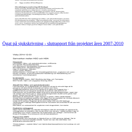
Ögat på sjukskrivning - slutrapport från projektet åren 2007-2010