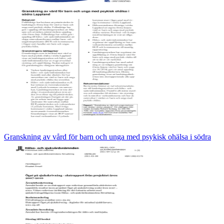
Granskning av vård för barn och unga med psykisk ohälsa i södra