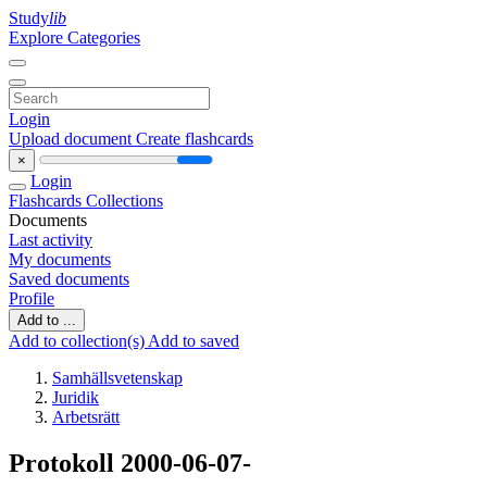
Study
lib
Explore Categories
Login
Upload document
Create flashcards
×
Login
Flashcards
Collections
Documents
Last activity
My documents
Saved documents
Profile
Add to ...
Add to collection(s)
Add to saved
Samhällsvetenskap
Juridik
Arbetsrätt
Protokoll 2000-06-07-