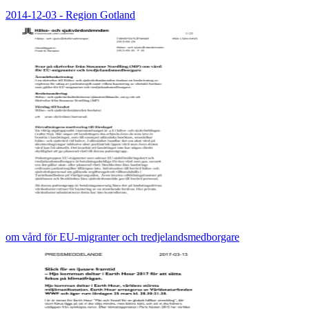
2014-12-03 - Region Gotland
om vård för EU-migranter och tredjelandsmedborgare