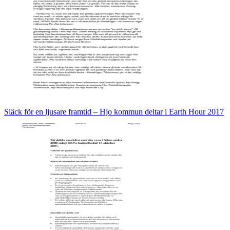
Släck för en ljusare framtid – Hjo kommun deltar i Earth Hour 2017