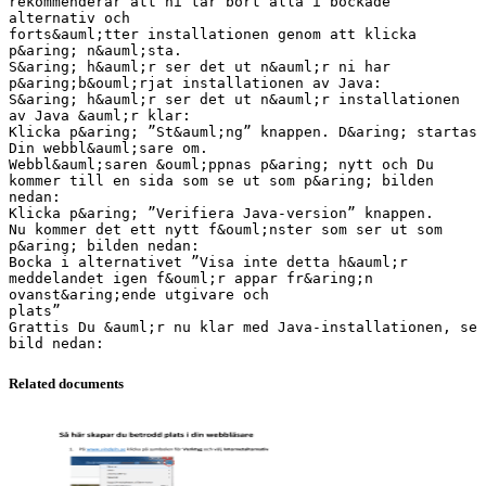
rekommenderar att ni tar bort alla i bockade
alternativ och
forts&auml;tter installationen genom att klicka
p&aring; n&auml;sta.
S&aring; h&auml;r ser det ut n&auml;r ni har
p&aring;b&ouml;rjat installationen av Java:
S&aring; h&auml;r ser det ut n&auml;r installationen
av Java &auml;r klar:
Klicka p&aring; ”St&auml;ng” knappen. D&aring; startas
Din webbl&auml;sare om.
Webbl&auml;saren &ouml;ppnas p&aring; nytt och Du
kommer till en sida som se ut som p&aring; bilden
nedan:
Klicka p&aring; ”Verifiera Java-version” knappen.
Nu kommer det ett nytt f&ouml;nster som ser ut som
p&aring; bilden nedan:
Bocka i alternativet ”Visa inte detta h&auml;r
meddelandet igen f&ouml;r appar fr&aring;n
ovanst&aring;ende utgivare och
plats”
Grattis Du &auml;r nu klar med Java-installationen, se
Related documents