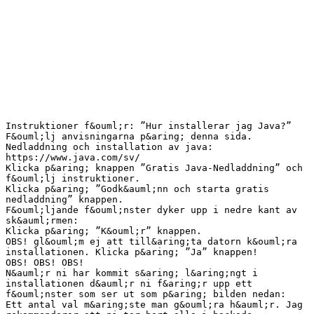
Instruktioner f&ouml;r: ”Hur installerar jag Java?”
F&ouml;lj anvisningarna p&aring; denna sida.
Nedladdning och installation av java:
https://www.java.com/sv/
Klicka p&aring; knappen ”Gratis Java-Nedladdning” och
f&ouml;lj instruktioner.
Klicka p&aring; ”Godk&auml;nn och starta gratis
nedladdning” knappen.
F&ouml;ljande f&ouml;nster dyker upp i nedre kant av
sk&auml;rmen:
Klicka p&aring; ”K&ouml;r” knappen.
OBS! gl&ouml;m ej att till&aring;ta datorn k&ouml;ra
installationen. Klicka p&aring; ”Ja” knappen!
OBS! OBS! OBS!
N&auml;r ni har kommit s&aring; l&aring;ngt i
installationen d&auml;r ni f&aring;r upp ett
f&ouml;nster som ser ut som p&aring; bilden nedan:
Ett antal val m&aring;ste man g&ouml;ra h&auml;r. Jag