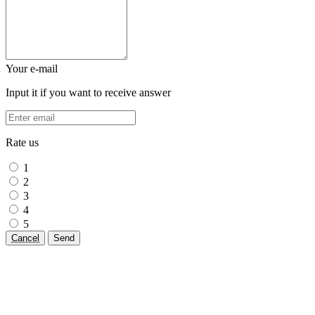
Your e-mail
Input it if you want to receive answer
Rate us
1
2
3
4
5
Cancel
Send