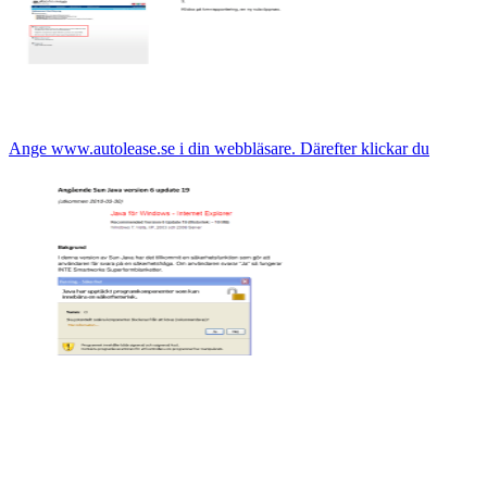
Ange www.autolease.se i din webbläsare. Därefter klickar du