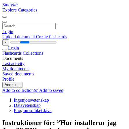
Study
lib
Explore Categories
Login
Upload document
Create flashcards
×
Login
Flashcards
Collections
Documents
Last activity
My documents
Saved documents
Profile
Add to ...
Add to collection(s)
Add to saved
Ingenjörsvetenskap
Datavetenskap
Programspråket Java
Instruktioner för: ”Hur installerar jag