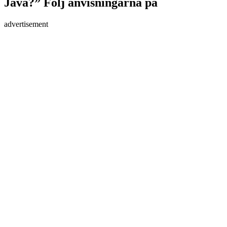
Java?” Följ anvisningarna på
advertisement