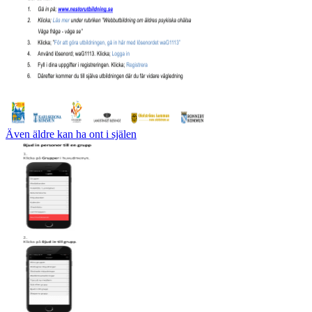
Även äldre kan ha ont i själen