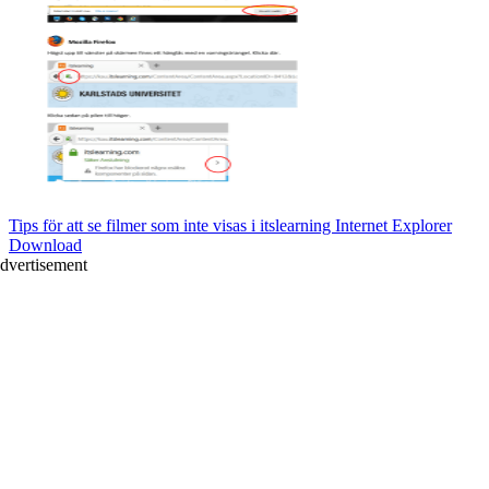
Tips för att se filmer som inte visas i itslearning Internet Explorer
Download
dvertisement