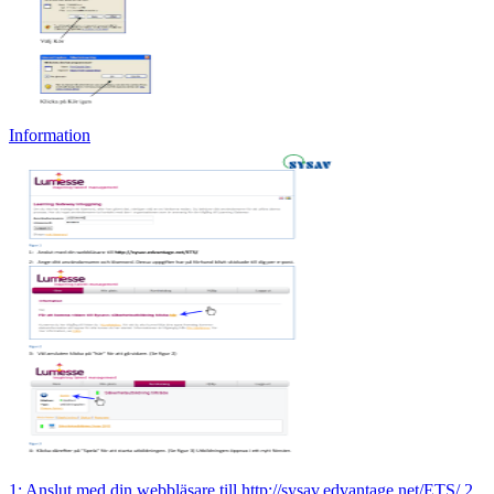
Information
1: Anslut med din webbläsare till http://sysav.edvantage.net/ETS/ 2